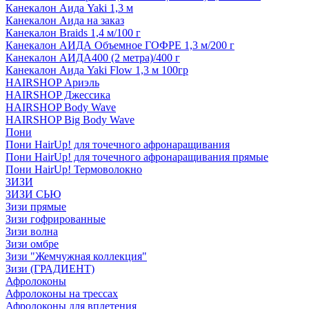
Канекалон Аида Yaki 1,3 м
Канекалон Аида на заказ
Канекалон Braids 1,4 м/100 г
Канекалон АИДА Объемное ГОФРЕ 1,3 м/200 г
Канекалон АИДА400 (2 метра)/400 г
Канекалон Аида Yaki Flow 1,3 м 100гр
HAIRSHOP Ариэль
HAIRSHOP Джессика
HAIRSHOP Body Wave
HAIRSHOP Big Body Wave
Пони
Пони HairUp! для точечного афронаращивания
Пони HairUp! для точечного афронаращивания прямые
Пони HairUp! Термоволокно
ЗИЗИ
ЗИЗИ СЬЮ
Зизи прямые
Зизи гофрированные
Зизи волна
Зизи омбре
Зизи "Жемчужная коллекция"
Зизи (ГРАДИЕНТ)
Афролоконы
Афролоконы на трессах
Афролоконы для вплетения