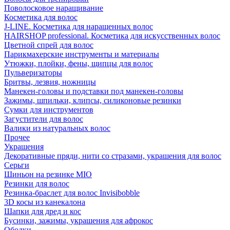
Поволосковое наращивание
Косметика для волос
J-LINE. Косметика для наращенных волос
HAIRSHOP professional. Косметика для искусственных волос
Цветной спрей для волос
Парикмахерские инструменты и материалы
Утюжки, плойки, фены, щипцы для волос
Пульверизаторы
Бритвы, лезвия, ножницы
Манекен-головы и подставки под манекен-головы
Зажимы, шпильки, клипсы, силиконовые резинки
Сумки для инструментов
Загустители для волос
Валики из натуральных волос
Прочее
Украшения
Декоративные пряди, нити со стразами, украшения для волос
Серьги
Шиньон на резинке MIO
Резинки для волос
Резинка-браслет для волос Invisibobble
3D косы из канекалона
Шапки для дред и кос
Бусинки, зажимы, украшения для афрокос
Ободки