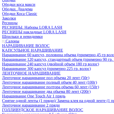
Ободки коса макси
Ободки. Диадема
Ободки Коса Classic
Заколки
Ресницы
РЕСНИЦЫ. Наборы LORA LASH
РЕСНИЦЫ накладные LORA LASH
Шпильки и невидимки
Салоны
НАРАЩИВАНИЕ ВОЛОС
КАПСУЛЬНОЕ НАРАЩИВАНИЕ
Наращивание 60 капсул, половина объема (примерно 45 гр вол
Наращивание 120 капсул, стандартный объем (примерно 90 гр. 
Наращивание 240 капсул (двойной объем 180 гр волос)
Наращивание 300 капсул (примерно 225 гр. волос)
ЛЕНТОЧНОЕ НАРАЩИВАНИЕ
Ленточное наращивание пол объема 20 лент (50г)
Ленточное наращивание полный объем 40 лент (100г)
Ленточное наращивание полтора объема 60 лент (150г)
Ленточное наращивание два обьема 80 лент (200г)
Наращивание One Touch Air 1 прядь
Снятие одной ленты (1 пряди)/ Замена клея на одной ленте (1 п
Ленточное наращивание 2 пряди
ГОЛЛИВУДСКОЕ НАРАЩИВАНИЕ ВОЛОС