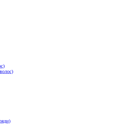
ос)
волос)
ряди)