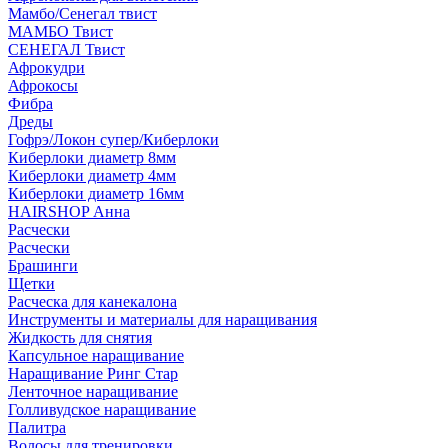
Мамбо/Сенегал твист
МАМБО Твист
СЕНЕГАЛ Твист
Афрокудри
Афрокосы
Фибра
Дреды
Гофрэ/Локон супер/Киберлоки
Киберлоки диаметр 8мм
Киберлоки диаметр 4мм
Киберлоки диаметр 16мм
HAIRSHOP Анна
Расчески
Расчески
Брашинги
Щетки
Расческа для канекалона
Инструменты и материалы для наращивания
Жидкость для снятия
Капсульное наращивание
Наращивание Ринг Стар
Ленточное наращивание
Голливудское наращивание
Палитра
Волосы для тренировки