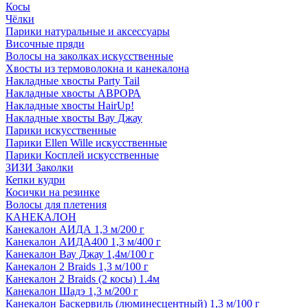
Косы
Чёлки
Парики натуральные и аксессуары
Височные пряди
Волосы на заколках искусственные
Хвосты из термоволокна и канекалона
Накладные хвосты Party Tail
Накладные хвосты АВРОРА
Накладные хвосты HairUp!
Накладные хвосты Вау Джау
Парики искусственные
Парики Ellen Wille искусственные
Парики Косплей искусственные
ЗИЗИ Заколки
Кепки кудри
Косички на резинке
Волосы для плетения
КАНЕКАЛОН
Канекалон АИДА 1,3 м/200 г
Канекалон АИДА400 1,3 м/400 г
Канекалон Вау Джау 1,4м/100 г
Канекалон 2 Braids 1,3 м/100 г
Канекалон 2 Braids (2 косы) 1.4м
Канекалон Шадэ 1,3 м/200 г
Канекалон Баскервиль (люминесцентный) 1,3 м/100 г