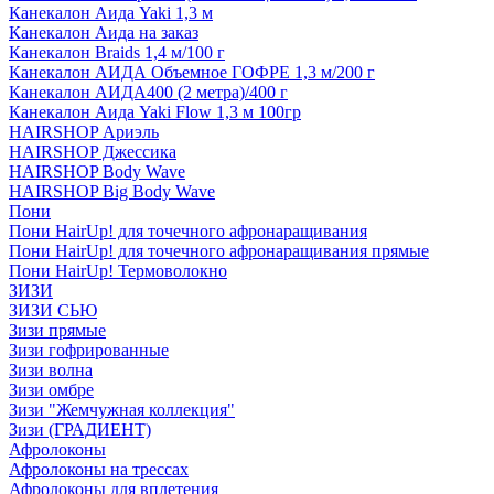
Канекалон Аида Yaki 1,3 м
Канекалон Аида на заказ
Канекалон Braids 1,4 м/100 г
Канекалон АИДА Объемное ГОФРЕ 1,3 м/200 г
Канекалон АИДА400 (2 метра)/400 г
Канекалон Аида Yaki Flow 1,3 м 100гр
HAIRSHOP Ариэль
HAIRSHOP Джессика
HAIRSHOP Body Wave
HAIRSHOP Big Body Wave
Пони
Пони HairUp! для точечного афронаращивания
Пони HairUp! для точечного афронаращивания прямые
Пони HairUp! Термоволокно
ЗИЗИ
ЗИЗИ СЬЮ
Зизи прямые
Зизи гофрированные
Зизи волна
Зизи омбре
Зизи "Жемчужная коллекция"
Зизи (ГРАДИЕНТ)
Афролоконы
Афролоконы на трессах
Афролоконы для вплетения