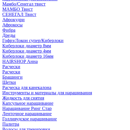
Мамбо/Сенегал твист
МАМБО Твист
СЕНЕГАЛ Твист
Афрокудри
Афрокосы
Фибра
Дреды
Гофрэ/Локон супер/Киберлоки
Киберлоки диаметр 8мм
Киберлоки диаметр 4мм
Киберлоки диаметр 16мм
HAIRSHOP Анна
Расчески
Расчески
Брашинги
Щетки
Расческа для канекалона
Инструменты и материалы для наращивания
Жидкость для снятия
Капсульное наращивание
Наращивание Ринг Стар
Ленточное наращивание
Голливудское наращивание
Палитра
Волосы для тренировки