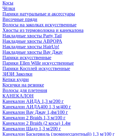
Косы
Чёлки
Парики натуральные и аксессуары
Височные пряди
Волосы на заколках искусственные
Хвосты из термоволокна и канекалона
Накладные хвосты Party Tail
Накладные хвосты АВРОРА
Накладные хвосты HairUp!
Накладные хвосты Вау Джау
Парики искусственные
Парики Ellen Wille искусственные
Парики Косплей искусственные
ЗИЗИ Заколки
Кепки кудри
Косички на резинке
Волосы для плетения
КАНЕКАЛОН
Канекалон АИДА 1,3 м/200 г
Канекалон АИДА400 1,3 м/400 г
Канекалон Вау Джау 1,4м/100 г
Канекалон 2 Braids 1,3 м/100 г
Канекалон 2 Braids (2 косы) 1.4м
Канекалон Шадэ 1,3 м/200 г
Канекалон Баскервиль (люминесцентный) 1,3 м/100 г