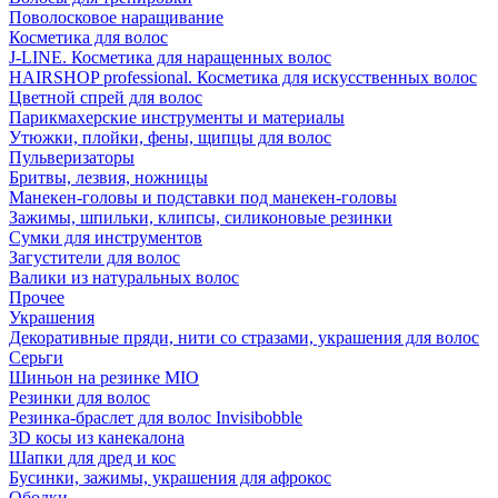
Поволосковое наращивание
Косметика для волос
J-LINE. Косметика для наращенных волос
HAIRSHOP professional. Косметика для искусственных волос
Цветной спрей для волос
Парикмахерские инструменты и материалы
Утюжки, плойки, фены, щипцы для волос
Пульверизаторы
Бритвы, лезвия, ножницы
Манекен-головы и подставки под манекен-головы
Зажимы, шпильки, клипсы, силиконовые резинки
Сумки для инструментов
Загустители для волос
Валики из натуральных волос
Прочее
Украшения
Декоративные пряди, нити со стразами, украшения для волос
Серьги
Шиньон на резинке MIO
Резинки для волос
Резинка-браслет для волос Invisibobble
3D косы из канекалона
Шапки для дред и кос
Бусинки, зажимы, украшения для афрокос
Ободки