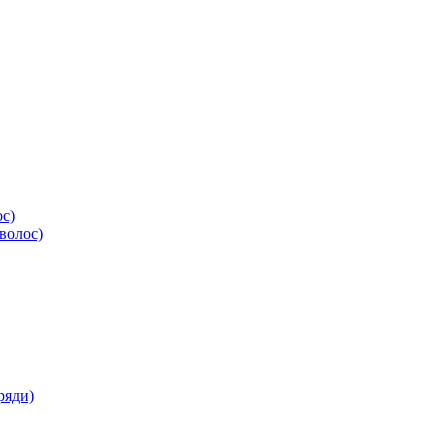
ос)
волос)
ряди)