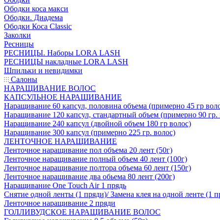
Ободки коса макси
Ободки. Диадема
Ободки Коса Classic
Заколки
Ресницы
РЕСНИЦЫ. Наборы LORA LASH
РЕСНИЦЫ накладные LORA LASH
Шпильки и невидимки
Салоны
НАРАЩИВАНИЕ ВОЛОС
КАПСУЛЬНОЕ НАРАЩИВАНИЕ
Наращивание 60 капсул, половина объема (примерно 45 гр вол
Наращивание 120 капсул, стандартный объем (примерно 90 гр. 
Наращивание 240 капсул (двойной объем 180 гр волос)
Наращивание 300 капсул (примерно 225 гр. волос)
ЛЕНТОЧНОЕ НАРАЩИВАНИЕ
Ленточное наращивание пол объема 20 лент (50г)
Ленточное наращивание полный объем 40 лент (100г)
Ленточное наращивание полтора объема 60 лент (150г)
Ленточное наращивание два обьема 80 лент (200г)
Наращивание One Touch Air 1 прядь
Снятие одной ленты (1 пряди)/ Замена клея на одной ленте (1 п
Ленточное наращивание 2 пряди
ГОЛЛИВУДСКОЕ НАРАЩИВАНИЕ ВОЛОС