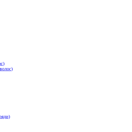
ос)
волос)
ряди)