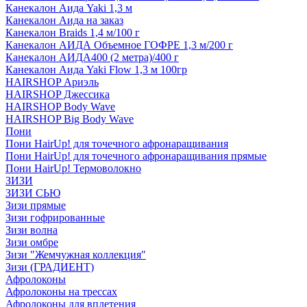
Канекалон Аида Yaki 1,3 м
Канекалон Аида на заказ
Канекалон Braids 1,4 м/100 г
Канекалон АИДА Объемное ГОФРЕ 1,3 м/200 г
Канекалон АИДА400 (2 метра)/400 г
Канекалон Аида Yaki Flow 1,3 м 100гр
HAIRSHOP Ариэль
HAIRSHOP Джессика
HAIRSHOP Body Wave
HAIRSHOP Big Body Wave
Пони
Пони HairUp! для точечного афронаращивания
Пони HairUp! для точечного афронаращивания прямые
Пони HairUp! Термоволокно
ЗИЗИ
ЗИЗИ СЬЮ
Зизи прямые
Зизи гофрированные
Зизи волна
Зизи омбре
Зизи "Жемчужная коллекция"
Зизи (ГРАДИЕНТ)
Афролоконы
Афролоконы на трессах
Афролоконы для вплетения