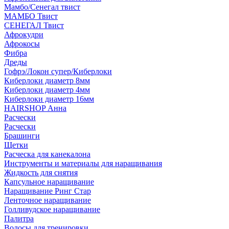
Мамбо/Сенегал твист
МАМБО Твист
СЕНЕГАЛ Твист
Афрокудри
Афрокосы
Фибра
Дреды
Гофрэ/Локон супер/Киберлоки
Киберлоки диаметр 8мм
Киберлоки диаметр 4мм
Киберлоки диаметр 16мм
HAIRSHOP Анна
Расчески
Расчески
Брашинги
Щетки
Расческа для канекалона
Инструменты и материалы для наращивания
Жидкость для снятия
Капсульное наращивание
Наращивание Ринг Стар
Ленточное наращивание
Голливудское наращивание
Палитра
Волосы для тренировки