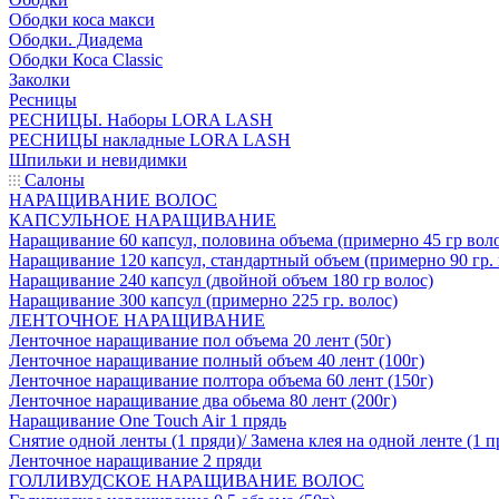
Ободки коса макси
Ободки. Диадема
Ободки Коса Classic
Заколки
Ресницы
РЕСНИЦЫ. Наборы LORA LASH
РЕСНИЦЫ накладные LORA LASH
Шпильки и невидимки
Салоны
НАРАЩИВАНИЕ ВОЛОС
КАПСУЛЬНОЕ НАРАЩИВАНИЕ
Наращивание 60 капсул, половина объема (примерно 45 гр вол
Наращивание 120 капсул, стандартный объем (примерно 90 гр. 
Наращивание 240 капсул (двойной объем 180 гр волос)
Наращивание 300 капсул (примерно 225 гр. волос)
ЛЕНТОЧНОЕ НАРАЩИВАНИЕ
Ленточное наращивание пол объема 20 лент (50г)
Ленточное наращивание полный объем 40 лент (100г)
Ленточное наращивание полтора объема 60 лент (150г)
Ленточное наращивание два обьема 80 лент (200г)
Наращивание One Touch Air 1 прядь
Снятие одной ленты (1 пряди)/ Замена клея на одной ленте (1 п
Ленточное наращивание 2 пряди
ГОЛЛИВУДСКОЕ НАРАЩИВАНИЕ ВОЛОС