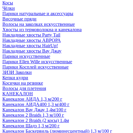
Косы
Чёлки
Парики натуральные и аксессуары
Височные пряди
Волосы на заколках искусственные
Хвосты из термоволокна и канекалона
Накладные хвосты Party Tail
Накладные хвосты АВРОРА
Накладные хвосты HairUp!
Накладные хвосты Вау Джау
Парики искусственные
Парики Ellen Wille искусственные
Парики Косплей искусственные
ЗИЗИ Заколки
Кепки кудри
Косички на резинке
Волосы для плетения
КАНЕКАЛОН
Канекалон АИДА 1,3 м/200 г
Канекалон АИДА400 1,3 м/400 г
Канекалон Вау Джау 1,4м/100 г
Канекалон 2 Braids 1,3 м/100 г
Канекалон 2 Braids (2 косы) 1.4м
Канекалон Шадэ 1,3 м/200 г
Канекалон Баскервиль (люминесцентный) 1,3 м/100 г