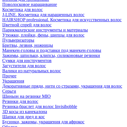
Поволосковое наращивание
Косметика для волос
J-LINE. Косметика для наращенных волос
HAIRSHOP professional. Косметика для искусственных волос
Цветной спрей для волос
Парикмахерские инструменты и материалы
Утюжки, плойки, фены, щипцы для волос
Пульверизаторы
Бритвы, лезвия, ножницы
Манекен-головы и подставки под манекен-головы
Зажимы, шпильки, клипсы, силиконовые резинки
Сумки для инструментов
Загустители для волос
Валики из натуральных волос
Прочее
Украшения
Декоративные пряди, нити со стразами, украшения для волос
Серьги
Шиньон на резинке MIO
Резинки для волос
Резинка-браслет для волос Invisibobble
3D косы из канекалона
Шапки для дред и кос
Бусинки, зажимы, украшения для афрокос
Ободки