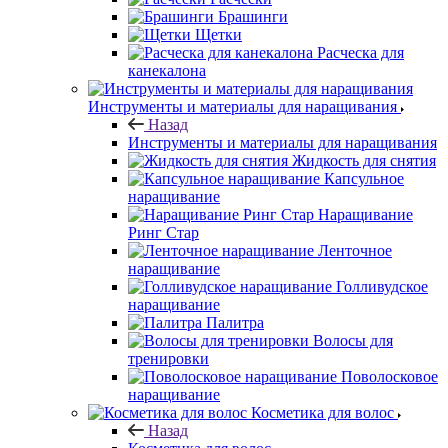
Брашинги
Щетки
Расческа для
канекалона
Инструменты и материалы для наращивания
Назад
Инструменты и материалы для наращивания
Жидкость для снятия
Капсульное
наращивание
Наращивание
Ринг Стар
Ленточное
наращивание
Голливудское
наращивание
Палитра
Волосы для
тренировки
Поволосковое
наращивание
Косметика для волос
Назад