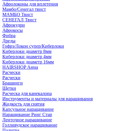
Афролоконы для вплетения
Мамбо/Сенегал твист
МАМБО Твист
СЕНЕГАЛ Твист
Афрокудри
Афрокосы
Фибра
Дреды
Гофрэ/Локон супер/Киберлоки
Киберлоки диаметр 8мм
Киберлоки диаметр 4мм
Киберлоки диаметр 16мм
HAIRSHOP Анна
Расчески
Расчески
Брашинги
Щетки
Расческа для канекалона
Инструменты и материалы для наращивания
Жидкость для снятия
Капсульное наращивание
Наращивание Ринг Стар
Ленточное наращивание
Голливудское наращивание
Палитра