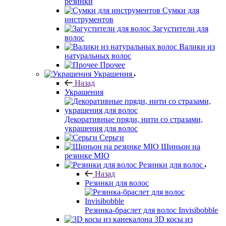
резинки
Сумки для
инструментов
Загустители для
волос
Валики из
натуральных волос
Прочее
Украшения
Назад
Украшения
Декоративные пряди, нити со стразами,
украшения для волос
Серьги
Шиньон на
резинке MIO
Резинки для волос
Назад
Резинки для волос
Резинка-браслет для волос Invisibobble
3D косы из