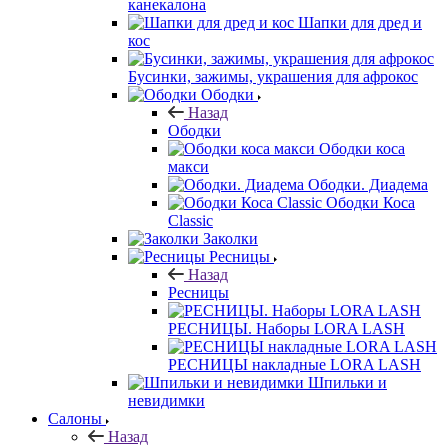
канекалона
Шапки для дред и
кос
Бусинки, зажимы, украшения для афрокос
Ободки
Назад
Ободки
Ободки коса
макси
Ободки. Диадема
Ободки Коса
Classic
Заколки
Ресницы
Назад
Ресницы
РЕСНИЦЫ. Наборы LORA LASH
РЕСНИЦЫ накладные LORA LASH
Шпильки и
невидимки
Салоны
Назад