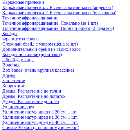
Каркасные прически
Каркасные прически. СЕ сенегалы или косы (андеркат)
Каркасные прически. СЕ сенегалы или косы (вся голова)
Точечное афронаращивание
Точечное афронаращивание. Локально (за 1 шт)
Точечное афронаращивание. Полный объем (2 ряда кос)
Брейды
Французские косы
Сложный брейд с узором (цена за шт)
Дополнительный брейд из своих волос
Брейды по голове (цена зашт)
2 брейда у лица
Водопад
Box braids (очень крупная классика)
Дреды
Заплетение
Коррекция
Дреды. Расплетение до талии
Дреды. Расплетение до лопаток
Дерды. Расплетение до плеч
Удлинение дред
Удлинение натур. дред на 20 см. 1 шт.
Удлинение натур. дред на 30 см. 1 шт.
Удлинение натур. дред на 40 см. 1 шт.
Снятие 30 мин (к основному времени)