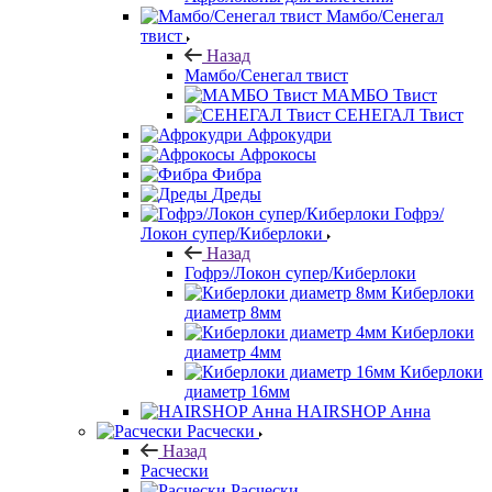
Мамбо/Сенегал
твист
Назад
Мамбо/Сенегал твист
МАМБО Твист
СЕНЕГАЛ Твист
Афрокудри
Афрокосы
Фибра
Дреды
Гофрэ/
Локон супер/Киберлоки
Назад
Гофрэ/Локон супер/Киберлоки
Киберлоки
диаметр 8мм
Киберлоки
диаметр 4мм
Киберлоки
диаметр 16мм
HAIRSHOP Анна
Расчески
Назад
Расчески
Расчески