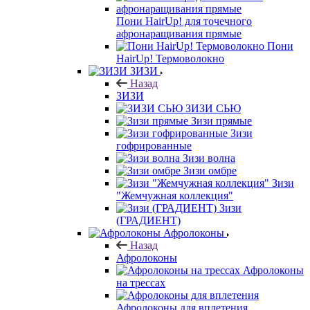
Пони HairUp! для точечного
афронаращивания прямые
Пони
HairUp! Термоволокно
ЗИЗИ
Назад
ЗИЗИ
ЗИЗИ СЬЮ
Зизи прямые
Зизи
гофрированные
Зизи волна
Зизи омбре
Зизи
"Жемчужная коллекция"
Зизи
(ГРАДИЕНТ)
Афролоконы
Назад
Афролоконы
Афролоконы
на трессах
Афролоконы для вплетения