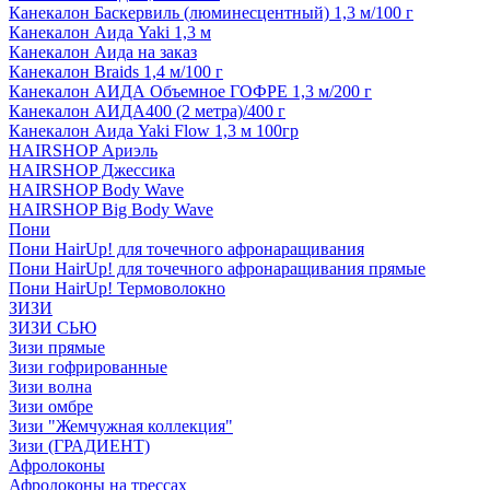
Канекалон Баскервиль (люминесцентный) 1,3 м/100 г
Канекалон Аида Yaki 1,3 м
Канекалон Аида на заказ
Канекалон Braids 1,4 м/100 г
Канекалон АИДА Объемное ГОФРЕ 1,3 м/200 г
Канекалон АИДА400 (2 метра)/400 г
Канекалон Аида Yaki Flow 1,3 м 100гр
HAIRSHOP Ариэль
HAIRSHOP Джессика
HAIRSHOP Body Wave
HAIRSHOP Big Body Wave
Пони
Пони HairUp! для точечного афронаращивания
Пони HairUp! для точечного афронаращивания прямые
Пони HairUp! Термоволокно
ЗИЗИ
ЗИЗИ СЬЮ
Зизи прямые
Зизи гофрированные
Зизи волна
Зизи омбре
Зизи "Жемчужная коллекция"
Зизи (ГРАДИЕНТ)
Афролоконы
Афролоконы на трессах