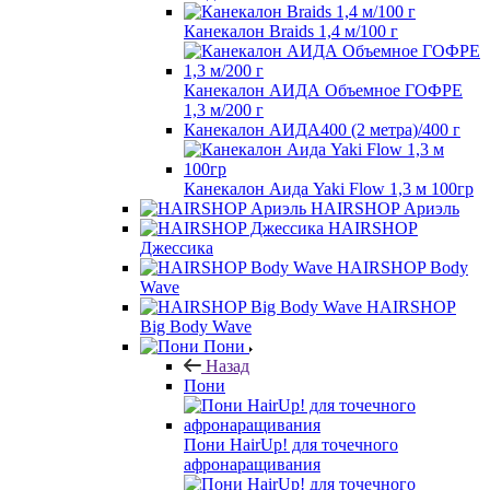
Канекалон Braids 1,4 м/100 г
Канекалон АИДА Объемное ГОФРЕ
1,3 м/200 г
Канекалон АИДА400 (2 метра)/400 г
Канекалон Аида Yaki Flow 1,3 м 100гр
HAIRSHOP Ариэль
HAIRSHOP
Джессика
HAIRSHOP Body
Wave
HAIRSHOP
Big Body Wave
Пони
Назад
Пони
Пони HairUp! для точечного
афронаращивания