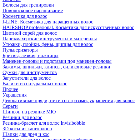
Волосы для тренировки
Поволосковое наращивание
Косметика для волос
J-LINE. Косметика для наращенных волос
HAIRSHOP professional. Косметика для искусственных волос
Цветной спрей для волос
Парикмахерские инструменты и материалы
Утюжки, плойки, фены, щипцы для волос
Пульверизаторы
Бритвы, лезвия, ножницы
Манекен-головы и подставки под манекен-головы
Зажимы, шпильки, клипсы, силиконовые резинки
Сумки для инструментов
Загустители для волос
Валики из натуральных волос
Прочее
Украшения
Декоративные пряди, нити со стразами, украшения для волос
Серьги
Шиньон на резинке MIO
Резинки для волос
Резинка-браслет для волос Invisibobble
3D косы из канекалона
Шапки для дред и кос
Бусинки, зажимы, украшения для афрокос