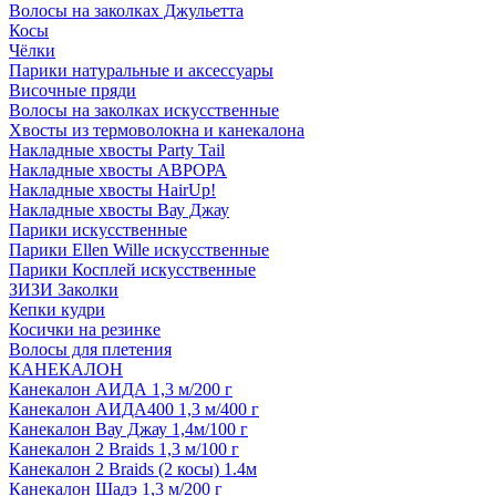
Волосы на заколках Джульетта
Косы
Чёлки
Парики натуральные и аксессуары
Височные пряди
Волосы на заколках искусственные
Хвосты из термоволокна и канекалона
Накладные хвосты Party Tail
Накладные хвосты АВРОРА
Накладные хвосты HairUp!
Накладные хвосты Вау Джау
Парики искусственные
Парики Ellen Wille искусственные
Парики Косплей искусственные
ЗИЗИ Заколки
Кепки кудри
Косички на резинке
Волосы для плетения
КАНЕКАЛОН
Канекалон АИДА 1,3 м/200 г
Канекалон АИДА400 1,3 м/400 г
Канекалон Вау Джау 1,4м/100 г
Канекалон 2 Braids 1,3 м/100 г
Канекалон 2 Braids (2 косы) 1.4м
Канекалон Шадэ 1,3 м/200 г