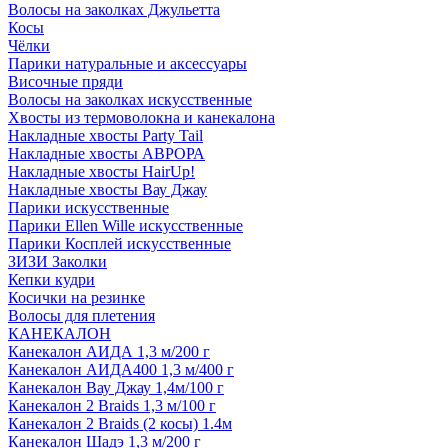
Волосы на заколках Джульетта
Косы
Чёлки
Парики натуральные и аксессуары
Височные пряди
Волосы на заколках искусственные
Хвосты из термоволокна и канекалона
Накладные хвосты Party Tail
Накладные хвосты АВРОРА
Накладные хвосты HairUp!
Накладные хвосты Вау Джау
Парики искусственные
Парики Ellen Wille искусственные
Парики Косплей искусственные
ЗИЗИ Заколки
Кепки кудри
Косички на резинке
Волосы для плетения
КАНЕКАЛОН
Канекалон АИДА 1,3 м/200 г
Канекалон АИДА400 1,3 м/400 г
Канекалон Вау Джау 1,4м/100 г
Канекалон 2 Braids 1,3 м/100 г
Канекалон 2 Braids (2 косы) 1.4м
Канекалон Шадэ 1,3 м/200 г