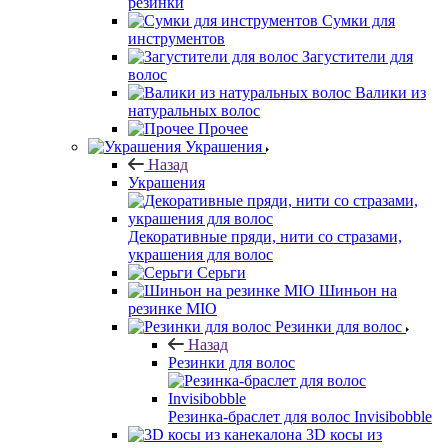
резинки
Сумки для
инструментов
Загустители для
волос
Валики из
натуральных волос
Прочее
Украшения
Назад
Украшения
Декоративные пряди, нити со стразами,
украшения для волос
Серьги
Шиньон на
резинке MIO
Резинки для волос
Назад
Резинки для волос
Резинка-браслет для волос Invisibobble
3D косы из