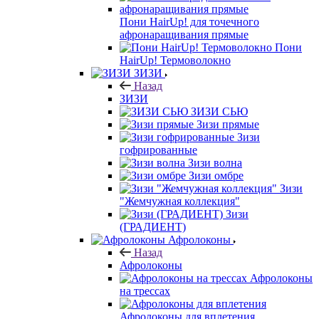
Пони HairUp! для точечного
афронаращивания прямые
Пони
HairUp! Термоволокно
ЗИЗИ
Назад
ЗИЗИ
ЗИЗИ СЬЮ
Зизи прямые
Зизи
гофрированные
Зизи волна
Зизи омбре
Зизи
"Жемчужная коллекция"
Зизи
(ГРАДИЕНТ)
Афролоконы
Назад
Афролоконы
Афролоконы
на трессах
Афролоконы для вплетения