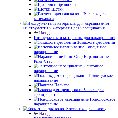
Брашинги
Щетки
Расческа для
канекалона
Инструменты и материалы для наращивания
Назад
Инструменты и материалы для наращивания
Жидкость для снятия
Капсульное
наращивание
Наращивание
Ринг Стар
Ленточное
наращивание
Голливудское
наращивание
Палитра
Волосы для
тренировки
Поволосковое
наращивание
Косметика для волос
Назад