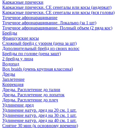
Каркасные прически
Каркасные прически. СЕ сенегалы или косы (андеркат)
Каркасные прически. СЕ сенегалы или косы (вся голова)
Точечное афронаращивание
Точечное афронаращивание. Локально (за 1 шт)
Точечное афронаращивание. Полный объем (2 ряда кос)
Брейды
Французские косы
Сложный брейд с узором (цена за шт)
Дополнительный брейд из своих волос
Брейды по голове (цена зашт)
2 брейда у лица
Водопад
Box braids (очень крупная классика)
Дреды
Заплетение
Коррекция
Дреды. Расплетение до талии
Дреды. Расплетение до лопаток
Дерды. Расплетение до плеч
Удлинение дред
Удлинение натур. дред на 20 см. 1 шт.
Удлинение натур. дред на 30 см. 1 шт.
Удлинение натур. дред на 40 см. 1 шт.
Снятие 30 мин (к основному времени)