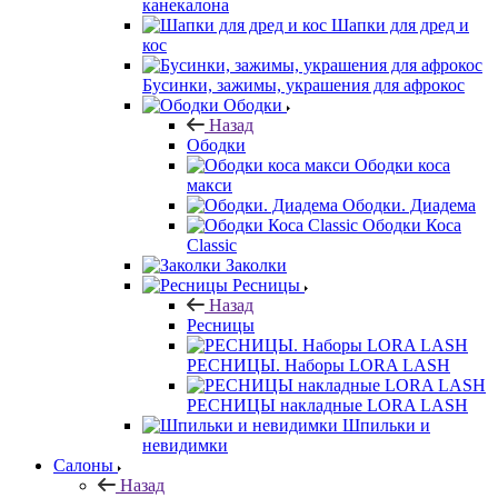
канекалона
Шапки для дред и
кос
Бусинки, зажимы, украшения для афрокос
Ободки
Назад
Ободки
Ободки коса
макси
Ободки. Диадема
Ободки Коса
Classic
Заколки
Ресницы
Назад
Ресницы
РЕСНИЦЫ. Наборы LORA LASH
РЕСНИЦЫ накладные LORA LASH
Шпильки и
невидимки
Салоны
Назад