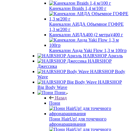
Канекалон Braids 1,4 м/100 г
Канекалон АИДА Объемное ГОФРЕ
1,3 м/200 г
Канекалон АИДА400 (2 метра)/400 г
Канекалон Аида Yaki Flow 1,3 м 100гр
HAIRSHOP Ариэль
HAIRSHOP
Джессика
HAIRSHOP Body
Wave
HAIRSHOP
Big Body Wave
Пони
Назад
Пони
Пони HairUp! для точечного
афронаращивания