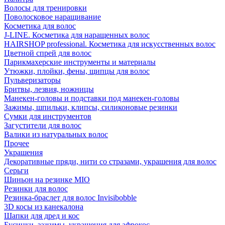
Волосы для тренировки
Поволосковое наращивание
Косметика для волос
J-LINE. Косметика для наращенных волос
HAIRSHOP professional. Косметика для искусственных волос
Цветной спрей для волос
Парикмахерские инструменты и материалы
Утюжки, плойки, фены, щипцы для волос
Пульверизаторы
Бритвы, лезвия, ножницы
Манекен-головы и подставки под манекен-головы
Зажимы, шпильки, клипсы, силиконовые резинки
Сумки для инструментов
Загустители для волос
Валики из натуральных волос
Прочее
Украшения
Декоративные пряди, нити со стразами, украшения для волос
Серьги
Шиньон на резинке MIO
Резинки для волос
Резинка-браслет для волос Invisibobble
3D косы из канекалона
Шапки для дред и кос
Бусинки, зажимы, украшения для афрокос