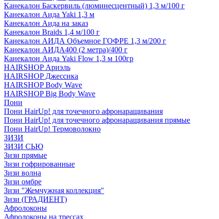
Канекалон Баскервиль (люминесцентный) 1,3 м/100 г
Канекалон Аида Yaki 1,3 м
Канекалон Аида на заказ
Канекалон Braids 1,4 м/100 г
Канекалон АИДА Объемное ГОФРЕ 1,3 м/200 г
Канекалон АИДА400 (2 метра)/400 г
Канекалон Аида Yaki Flow 1,3 м 100гр
HAIRSHOP Ариэль
HAIRSHOP Джессика
HAIRSHOP Body Wave
HAIRSHOP Big Body Wave
Пони
Пони HairUp! для точечного афронаращивания
Пони HairUp! для точечного афронаращивания прямые
Пони HairUp! Термоволокно
ЗИЗИ
ЗИЗИ СЬЮ
Зизи прямые
Зизи гофрированные
Зизи волна
Зизи омбре
Зизи "Жемчужная коллекция"
Зизи (ГРАДИЕНТ)
Афролоконы
Афролоконы на трессах