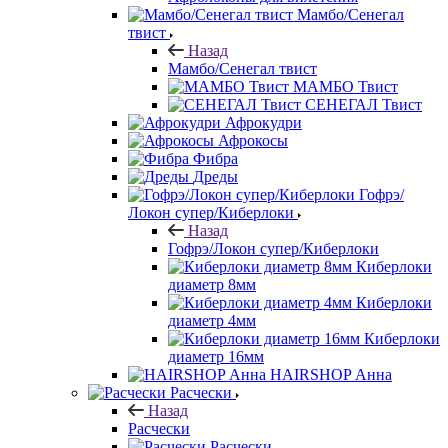
Мамбо/Сенегал
твист
Назад
Мамбо/Сенегал твист
МАМБО Твист
СЕНЕГАЛ Твист
Афрокудри
Афрокосы
Фибра
Дреды
Гофрэ/
Локон супер/Киберлоки
Назад
Гофрэ/Локон супер/Киберлоки
Киберлоки
диаметр 8мм
Киберлоки
диаметр 4мм
Киберлоки
диаметр 16мм
HAIRSHOP Анна
Расчески
Назад
Расчески
Расчески