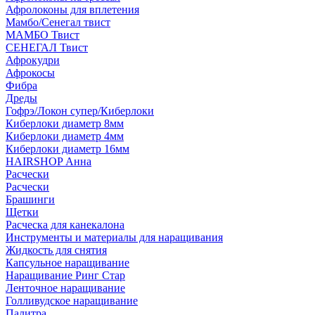
Афролоконы для вплетения
Мамбо/Сенегал твист
МАМБО Твист
СЕНЕГАЛ Твист
Афрокудри
Афрокосы
Фибра
Дреды
Гофрэ/Локон супер/Киберлоки
Киберлоки диаметр 8мм
Киберлоки диаметр 4мм
Киберлоки диаметр 16мм
HAIRSHOP Анна
Расчески
Расчески
Брашинги
Щетки
Расческа для канекалона
Инструменты и материалы для наращивания
Жидкость для снятия
Капсульное наращивание
Наращивание Ринг Стар
Ленточное наращивание
Голливудское наращивание
Палитра