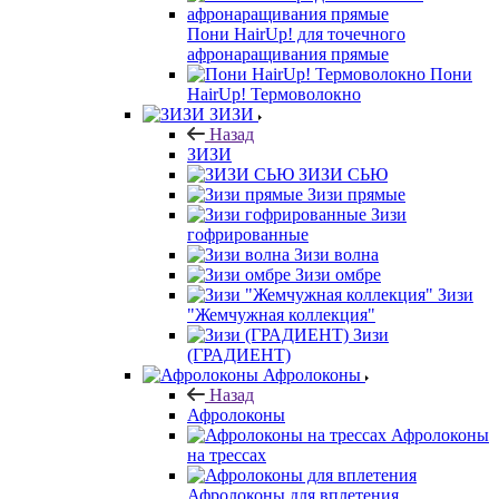
Пони HairUp! для точечного
афронаращивания прямые
Пони
HairUp! Термоволокно
ЗИЗИ
Назад
ЗИЗИ
ЗИЗИ СЬЮ
Зизи прямые
Зизи
гофрированные
Зизи волна
Зизи омбре
Зизи
"Жемчужная коллекция"
Зизи
(ГРАДИЕНТ)
Афролоконы
Назад
Афролоконы
Афролоконы
на трессах
Афролоконы для вплетения