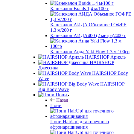
Канекалон Braids 1,4 м/100 г
Канекалон АИДА Объемное ГОФРЕ
1,3 м/200 г
Канекалон АИДА400 (2 метра)/400 г
Канекалон Аида Yaki Flow 1,3 м 100гр
HAIRSHOP Ариэль
HAIRSHOP
Джессика
HAIRSHOP Body
Wave
HAIRSHOP
Big Body Wave
Пони
Назад
Пони
Пони HairUp! для точечного
афронаращивания