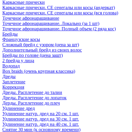
Каркасные прически
Каркасные прически. СЕ сенегалы или косы (андеркат)
Каркасные прически. СЕ сенегалы или косы (вся голова)
Точечное афронаращивание
Точечное афронаращивание. Локально (за 1 шт)
Точечное афронаращивание. Полный объем (2 ряда кос)
Брейды
Французские косы
Сложный брейд с узором (цена за шт)
Дополнительный брейд из своих волос
Брейды по голове (цена зашт)
2 брейда у лица
Водопад
Box braids (очень крупная классика)
Дреды
Заплетение
Коррекция
Дреды. Расплетение до талии
Дреды. Расплетение до лопаток
Дерды. Расплетение до плеч
Удлинение дред
Удлинение натур. дред на 20 см. 1 шт.
Удлинение натур. дред на 30 см. 1 шт.
Удлинение натур. дред на 40 см. 1 шт.
Снятие 30 мин (к основному времени)