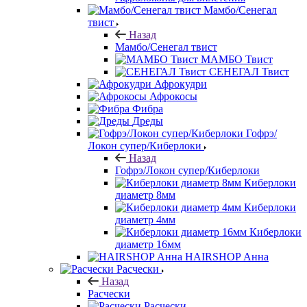
Мамбо/Сенегал
твист
Назад
Мамбо/Сенегал твист
МАМБО Твист
СЕНЕГАЛ Твист
Афрокудри
Афрокосы
Фибра
Дреды
Гофрэ/
Локон супер/Киберлоки
Назад
Гофрэ/Локон супер/Киберлоки
Киберлоки
диаметр 8мм
Киберлоки
диаметр 4мм
Киберлоки
диаметр 16мм
HAIRSHOP Анна
Расчески
Назад
Расчески
Расчески