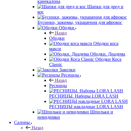
канекалона
Шапки для дред и
кос
Бусинки, зажимы, украшения для афрокос
Ободки
Назад
Ободки
Ободки коса
макси
Ободки. Диадема
Ободки Коса
Classic
Заколки
Ресницы
Назад
Ресницы
РЕСНИЦЫ. Наборы LORA LASH
РЕСНИЦЫ накладные LORA LASH
Шпильки и
невидимки
Салоны
Назад