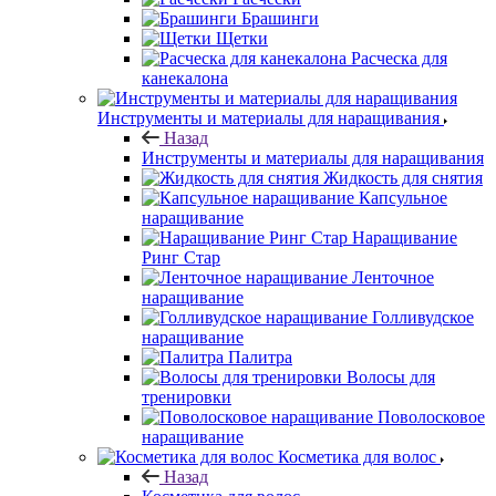
Брашинги
Щетки
Расческа для
канекалона
Инструменты и материалы для наращивания
Назад
Инструменты и материалы для наращивания
Жидкость для снятия
Капсульное
наращивание
Наращивание
Ринг Стар
Ленточное
наращивание
Голливудское
наращивание
Палитра
Волосы для
тренировки
Поволосковое
наращивание
Косметика для волос
Назад