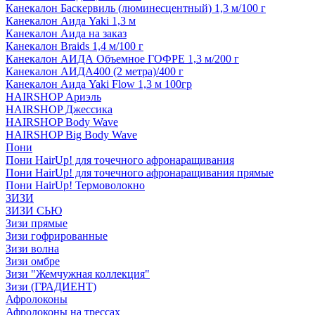
Канекалон Баскервиль (люминесцентный) 1,3 м/100 г
Канекалон Аида Yaki 1,3 м
Канекалон Аида на заказ
Канекалон Braids 1,4 м/100 г
Канекалон АИДА Объемное ГОФРЕ 1,3 м/200 г
Канекалон АИДА400 (2 метра)/400 г
Канекалон Аида Yaki Flow 1,3 м 100гр
HAIRSHOP Ариэль
HAIRSHOP Джессика
HAIRSHOP Body Wave
HAIRSHOP Big Body Wave
Пони
Пони HairUp! для точечного афронаращивания
Пони HairUp! для точечного афронаращивания прямые
Пони HairUp! Термоволокно
ЗИЗИ
ЗИЗИ СЬЮ
Зизи прямые
Зизи гофрированные
Зизи волна
Зизи омбре
Зизи "Жемчужная коллекция"
Зизи (ГРАДИЕНТ)
Афролоконы
Афролоконы на трессах