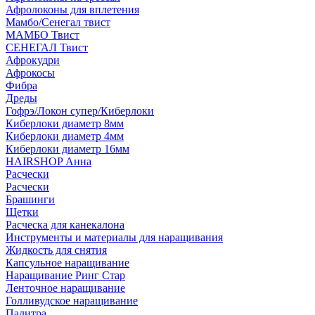
Афролоконы для вплетения
Мамбо/Сенегал твист
МАМБО Твист
СЕНЕГАЛ Твист
Афрокудри
Афрокосы
Фибра
Дреды
Гофрэ/Локон супер/Киберлоки
Киберлоки диаметр 8мм
Киберлоки диаметр 4мм
Киберлоки диаметр 16мм
HAIRSHOP Анна
Расчески
Расчески
Брашинги
Щетки
Расческа для канекалона
Инструменты и материалы для наращивания
Жидкость для снятия
Капсульное наращивание
Наращивание Ринг Стар
Ленточное наращивание
Голливудское наращивание
Палитра