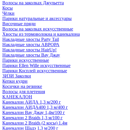
Волосы на заколках Джульетта
Косы
Чёлки
Парики натуральные и аксессуары
Височные пряди
Волосы на заколках искусственные
Хвосты из термоволокна и канекалона
Накладные хвосты Party Tail
Накладные хвосты АВРОРА
Накладные хвосты HairUp!
Накладные хвосты Вау Джау
Парики искусственные
Парики Ellen Wille искусственные
Парики Косплей искусственные
ЗИЗИ Заколки
Кепки кудри
Косички на резинке
Волосы для плетения
КАНЕКАЛОН
Канекалон АИДА 1,3 м/200 г
Канекалон АИДА400 1,3 м/400 г
Канекалон Вау Джау 1,4м/100 г
Канекалон 2 Braids 1,3 м/100 г
Канекалон 2 Braids (2 косы) 1.4м
Канекалон Шадэ 1,3 м/200 г