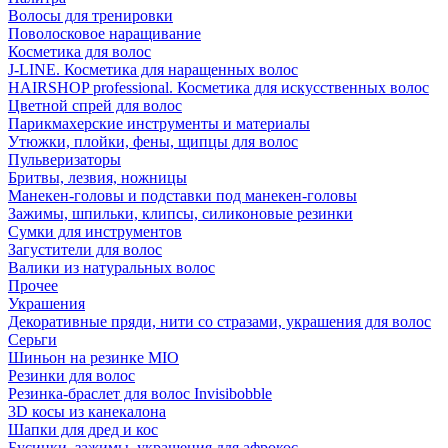
Волосы для тренировки
Поволосковое наращивание
Косметика для волос
J-LINE. Косметика для наращенных волос
HAIRSHOP professional. Косметика для искусственных волос
Цветной спрей для волос
Парикмахерские инструменты и материалы
Утюжки, плойки, фены, щипцы для волос
Пульверизаторы
Бритвы, лезвия, ножницы
Манекен-головы и подставки под манекен-головы
Зажимы, шпильки, клипсы, силиконовые резинки
Сумки для инструментов
Загустители для волос
Валики из натуральных волос
Прочее
Украшения
Декоративные пряди, нити со стразами, украшения для волос
Серьги
Шиньон на резинке MIO
Резинки для волос
Резинка-браслет для волос Invisibobble
3D косы из канекалона
Шапки для дред и кос
Бусинки, зажимы, украшения для афрокос