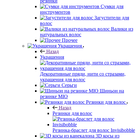
резинки
Сумки для
инструментов
Загустители для
волос
Валики из
натуральных волос
Прочее
Украшения
Назад
Украшения
Декоративные пряди, нити со стразами,
украшения для волос
Серьги
Шиньон на
резинке MIO
Резинки для волос
Назад
Резинки для волос
Резинка-браслет для волос Invisibobble
3D косы из