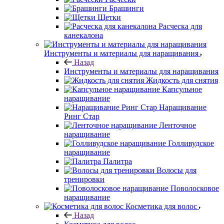
Брашинги
Щетки
Расческа для
канекалона
Инструменты и материалы для наращивания
Назад
Инструменты и материалы для наращивания
Жидкость для снятия
Капсульное
наращивание
Наращивание
Ринг Стар
Ленточное
наращивание
Голливудское
наращивание
Палитра
Волосы для
тренировки
Поволосковое
наращивание
Косметика для волос
Назад