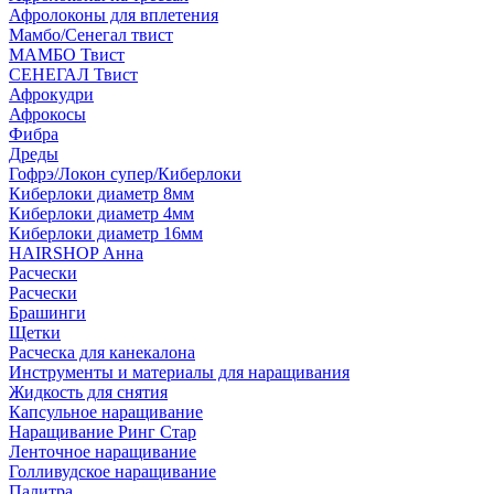
Афролоконы для вплетения
Мамбо/Сенегал твист
МАМБО Твист
СЕНЕГАЛ Твист
Афрокудри
Афрокосы
Фибра
Дреды
Гофрэ/Локон супер/Киберлоки
Киберлоки диаметр 8мм
Киберлоки диаметр 4мм
Киберлоки диаметр 16мм
HAIRSHOP Анна
Расчески
Расчески
Брашинги
Щетки
Расческа для канекалона
Инструменты и материалы для наращивания
Жидкость для снятия
Капсульное наращивание
Наращивание Ринг Стар
Ленточное наращивание
Голливудское наращивание
Палитра