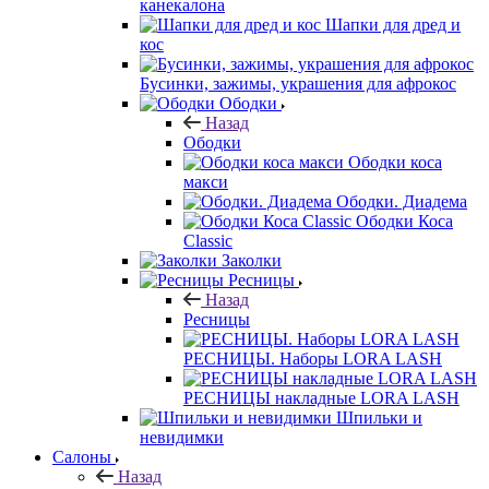
канекалона
Шапки для дред и
кос
Бусинки, зажимы, украшения для афрокос
Ободки
Назад
Ободки
Ободки коса
макси
Ободки. Диадема
Ободки Коса
Classic
Заколки
Ресницы
Назад
Ресницы
РЕСНИЦЫ. Наборы LORA LASH
РЕСНИЦЫ накладные LORA LASH
Шпильки и
невидимки
Салоны
Назад