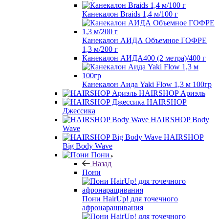
Канекалон Braids 1,4 м/100 г
Канекалон АИДА Объемное ГОФРЕ
1,3 м/200 г
Канекалон АИДА400 (2 метра)/400 г
Канекалон Аида Yaki Flow 1,3 м 100гр
HAIRSHOP Ариэль
HAIRSHOP
Джессика
HAIRSHOP Body
Wave
HAIRSHOP
Big Body Wave
Пони
Назад
Пони
Пони HairUp! для точечного
афронаращивания