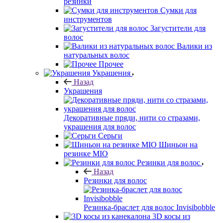
резинки
Сумки для
инструментов
Загустители для
волос
Валики из
натуральных волос
Прочее
Украшения
Назад
Украшения
Декоративные пряди, нити со стразами,
украшения для волос
Серьги
Шиньон на
резинке MIO
Резинки для волос
Назад
Резинки для волос
Резинка-браслет для волос Invisibobble
3D косы из