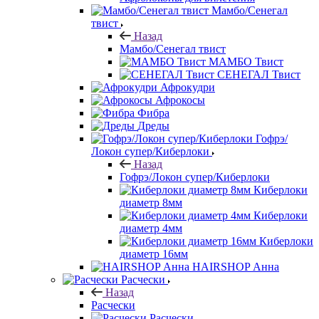
Мамбо/Сенегал
твист
Назад
Мамбо/Сенегал твист
МАМБО Твист
СЕНЕГАЛ Твист
Афрокудри
Афрокосы
Фибра
Дреды
Гофрэ/
Локон супер/Киберлоки
Назад
Гофрэ/Локон супер/Киберлоки
Киберлоки
диаметр 8мм
Киберлоки
диаметр 4мм
Киберлоки
диаметр 16мм
HAIRSHOP Анна
Расчески
Назад
Расчески
Расчески