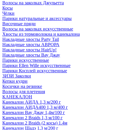
Волосы на заколках Джульетта
Косы
Чёлки
Парики натуральные и аксессуары
Височные пряди
Волосы на заколках искусственные
Хвосты из термоволокна и канекалона
Накладные хвосты Party Tail
Накладные хвосты АВРОРА
Накладные хвосты HairUp!
Накладные хвосты Вау Джау
Парики искусственные
Парики Ellen Wille искусственные
Парики Косплей искусственные
ЗИЗИ Заколки
Кепки кудри
Косички на резинке
Волосы для плетения
КАНЕКАЛОН
Канекалон АИДА 1,3 м/200 г
Канекалон АИДА400 1,3 м/400 г
Канекалон Вау Джау 1,4м/100 г
Канекалон 2 Braids 1,3 м/100 г
Канекалон 2 Braids (2 косы) 1.4м
Канекалон Шадэ 1,3 м/200 г