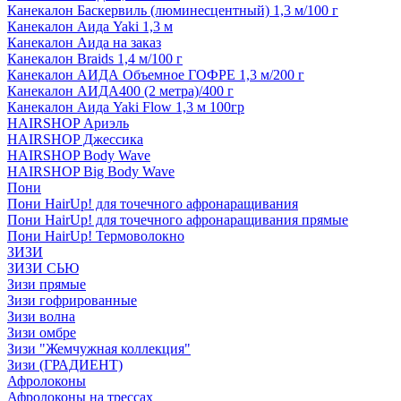
Канекалон Баскервиль (люминесцентный) 1,3 м/100 г
Канекалон Аида Yaki 1,3 м
Канекалон Аида на заказ
Канекалон Braids 1,4 м/100 г
Канекалон АИДА Объемное ГОФРЕ 1,3 м/200 г
Канекалон АИДА400 (2 метра)/400 г
Канекалон Аида Yaki Flow 1,3 м 100гр
HAIRSHOP Ариэль
HAIRSHOP Джессика
HAIRSHOP Body Wave
HAIRSHOP Big Body Wave
Пони
Пони HairUp! для точечного афронаращивания
Пони HairUp! для точечного афронаращивания прямые
Пони HairUp! Термоволокно
ЗИЗИ
ЗИЗИ СЬЮ
Зизи прямые
Зизи гофрированные
Зизи волна
Зизи омбре
Зизи "Жемчужная коллекция"
Зизи (ГРАДИЕНТ)
Афролоконы
Афролоконы на трессах