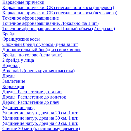
Каркасные прически
Каркасные прически. СЕ сенегалы или косы (андеркат)
Каркасные прически. СЕ сенегалы или косы (вся голова)
Точечное афронаращивание
Точечное афронаращивание. Локально (за 1 шт)
Точечное афронаращивание. Полный объем (2 ряда кос)
Брейды
Французские косы
Сложный брейд с узором (цена за шт)
Дополнительный брейд из своих волос
Брейды по голове (цена зашт)
2 брейда у лица
Водопад
Box braids (очень крупная классика)
Дреды
Заплетение
Коррекция
Дреды. Расплетение до талии
Дреды. Расплетение до лопаток
Дерды. Расплетение до плеч
Удлинение дред
Удлинение натур. дред на 20 см. 1 шт.
Удлинение натур. дред на 30 см. 1 шт.
Удлинение натур. дред на 40 см. 1 шт.
Снятие 30 мин (к основному времени)