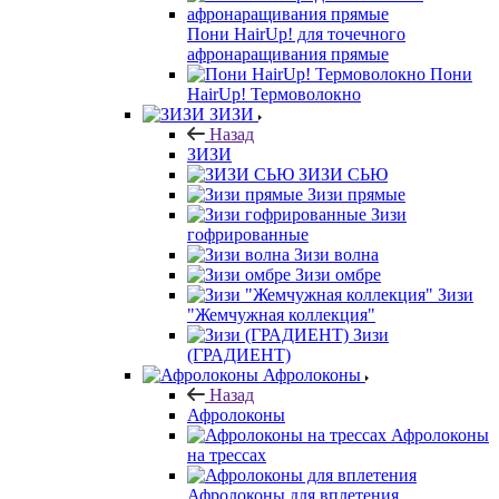
Пони HairUp! для точечного
афронаращивания прямые
Пони
HairUp! Термоволокно
ЗИЗИ
Назад
ЗИЗИ
ЗИЗИ СЬЮ
Зизи прямые
Зизи
гофрированные
Зизи волна
Зизи омбре
Зизи
"Жемчужная коллекция"
Зизи
(ГРАДИЕНТ)
Афролоконы
Назад
Афролоконы
Афролоконы
на трессах
Афролоконы для вплетения