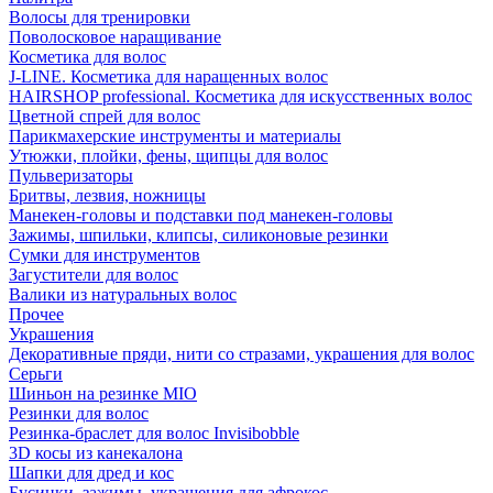
Волосы для тренировки
Поволосковое наращивание
Косметика для волос
J-LINE. Косметика для наращенных волос
HAIRSHOP professional. Косметика для искусственных волос
Цветной спрей для волос
Парикмахерские инструменты и материалы
Утюжки, плойки, фены, щипцы для волос
Пульверизаторы
Бритвы, лезвия, ножницы
Манекен-головы и подставки под манекен-головы
Зажимы, шпильки, клипсы, силиконовые резинки
Сумки для инструментов
Загустители для волос
Валики из натуральных волос
Прочее
Украшения
Декоративные пряди, нити со стразами, украшения для волос
Серьги
Шиньон на резинке MIO
Резинки для волос
Резинка-браслет для волос Invisibobble
3D косы из канекалона
Шапки для дред и кос
Бусинки, зажимы, украшения для афрокос