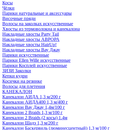
Косы
Чёлки
Парики натуральные и аксессуары
Височные пряди
Волосы на заколках искусственные
Хвосты из термоволокна и канекалона
Накладные хвосты Party Tail
Накладные хвосты АВРОРА
Накладные хвосты HairUp!
Накладные хвосты Вау Джау
Парики искусственные
Парики Ellen Wille искусственные
Парики Косплей искусственные
ЗИЗИ Заколки
Кепки кудри
Косички на резинке
Волосы для плетения
КАНЕКАЛОН
Канекалон АИДА 1,3 м/200 г
Канекалон АИДА400 1,3 м/400 г
Канекалон Вау Джау 1,4м/100 г
Канекалон 2 Braids 1,3 м/100 г
Канекалон 2 Braids (2 косы) 1.4м
Канекалон Шадэ 1,3 м/200 г
Канекалон Баскервиль (люминесцентный) 1,3 м/100 г