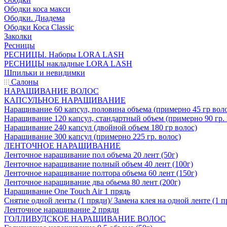
Ободки коса макси
Ободки. Диадема
Ободки Коса Classic
Заколки
Ресницы
РЕСНИЦЫ. Наборы LORA LASH
РЕСНИЦЫ накладные LORA LASH
Шпильки и невидимки
Салоны
НАРАЩИВАНИЕ ВОЛОС
КАПСУЛЬНОЕ НАРАЩИВАНИЕ
Наращивание 60 капсул, половина объема (примерно 45 гр вол
Наращивание 120 капсул, стандартный объем (примерно 90 гр. 
Наращивание 240 капсул (двойной объем 180 гр волос)
Наращивание 300 капсул (примерно 225 гр. волос)
ЛЕНТОЧНОЕ НАРАЩИВАНИЕ
Ленточное наращивание пол объема 20 лент (50г)
Ленточное наращивание полный объем 40 лент (100г)
Ленточное наращивание полтора объема 60 лент (150г)
Ленточное наращивание два обьема 80 лент (200г)
Наращивание One Touch Air 1 прядь
Снятие одной ленты (1 пряди)/ Замена клея на одной ленте (1 п
Ленточное наращивание 2 пряди
ГОЛЛИВУДСКОЕ НАРАЩИВАНИЕ ВОЛОС