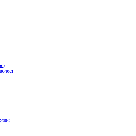
ос)
волос)
ряди)