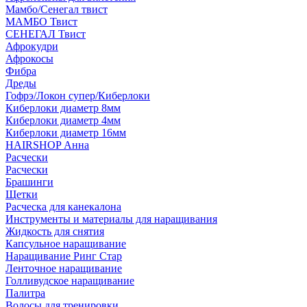
Мамбо/Сенегал твист
МАМБО Твист
СЕНЕГАЛ Твист
Афрокудри
Афрокосы
Фибра
Дреды
Гофрэ/Локон супер/Киберлоки
Киберлоки диаметр 8мм
Киберлоки диаметр 4мм
Киберлоки диаметр 16мм
HAIRSHOP Анна
Расчески
Расчески
Брашинги
Щетки
Расческа для канекалона
Инструменты и материалы для наращивания
Жидкость для снятия
Капсульное наращивание
Наращивание Ринг Стар
Ленточное наращивание
Голливудское наращивание
Палитра
Волосы для тренировки