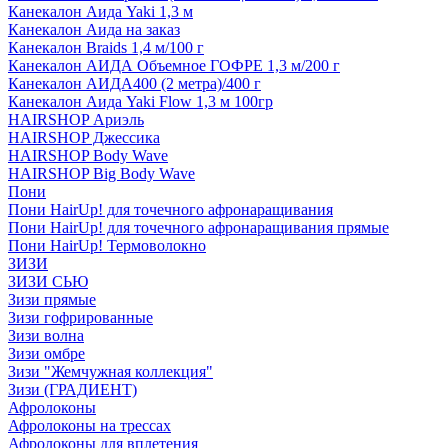
Канекалон Аида Yaki 1,3 м
Канекалон Аида на заказ
Канекалон Braids 1,4 м/100 г
Канекалон АИДА Объемное ГОФРЕ 1,3 м/200 г
Канекалон АИДА400 (2 метра)/400 г
Канекалон Аида Yaki Flow 1,3 м 100гр
HAIRSHOP Ариэль
HAIRSHOP Джессика
HAIRSHOP Body Wave
HAIRSHOP Big Body Wave
Пони
Пони HairUp! для точечного афронаращивания
Пони HairUp! для точечного афронаращивания прямые
Пони HairUp! Термоволокно
ЗИЗИ
ЗИЗИ СЬЮ
Зизи прямые
Зизи гофрированные
Зизи волна
Зизи омбре
Зизи "Жемчужная коллекция"
Зизи (ГРАДИЕНТ)
Афролоконы
Афролоконы на трессах
Афролоконы для вплетения