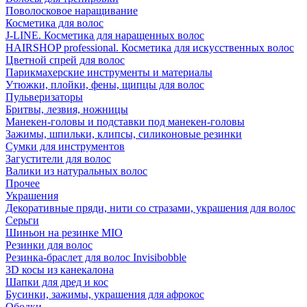
Поволосковое наращивание
Косметика для волос
J-LINE. Косметика для наращенных волос
HAIRSHOP professional. Косметика для искусственных волос
Цветной спрей для волос
Парикмахерские инструменты и материалы
Утюжки, плойки, фены, щипцы для волос
Пульверизаторы
Бритвы, лезвия, ножницы
Манекен-головы и подставки под манекен-головы
Зажимы, шпильки, клипсы, силиконовые резинки
Сумки для инструментов
Загустители для волос
Валики из натуральных волос
Прочее
Украшения
Декоративные пряди, нити со стразами, украшения для волос
Серьги
Шиньон на резинке MIO
Резинки для волос
Резинка-браслет для волос Invisibobble
3D косы из канекалона
Шапки для дред и кос
Бусинки, зажимы, украшения для афрокос
Ободки