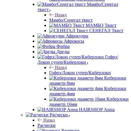
Мамбо/Сенегал
твист
Назад
Мамбо/Сенегал твист
МАМБО Твист
СЕНЕГАЛ Твист
Афрокудри
Афрокосы
Фибра
Дреды
Гофрэ/
Локон супер/Киберлоки
Назад
Гофрэ/Локон супер/Киберлоки
Киберлоки
диаметр 8мм
Киберлоки
диаметр 4мм
Киберлоки
диаметр 16мм
HAIRSHOP Анна
Расчески
Назад
Расчески
Расчески