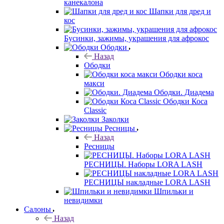
канекалона
Шапки для дред и
кос
Бусинки, зажимы, украшения для афрокос
Ободки
Назад
Ободки
Ободки коса
макси
Ободки. Диадема
Ободки Коса
Classic
Заколки
Ресницы
Назад
Ресницы
РЕСНИЦЫ. Наборы LORA LASH
РЕСНИЦЫ накладные LORA LASH
Шпильки и
невидимки
Салоны
Назад