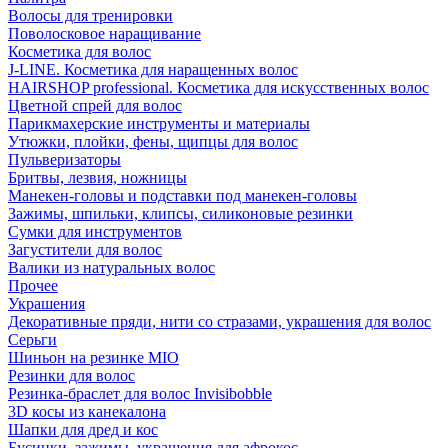
Волосы для тренировки
Поволосковое наращивание
Косметика для волос
J-LINE. Косметика для наращенных волос
HAIRSHOP professional. Косметика для искусственных волос
Цветной спрей для волос
Парикмахерские инструменты и материалы
Утюжки, плойки, фены, щипцы для волос
Пульверизаторы
Бритвы, лезвия, ножницы
Манекен-головы и подставки под манекен-головы
Зажимы, шпильки, клипсы, силиконовые резинки
Сумки для инструментов
Загустители для волос
Валики из натуральных волос
Прочее
Украшения
Декоративные пряди, нити со стразами, украшения для волос
Серьги
Шиньон на резинке MIO
Резинки для волос
Резинка-браслет для волос Invisibobble
3D косы из канекалона
Шапки для дред и кос
Бусинки, зажимы, украшения для афрокос