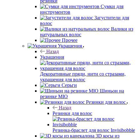
резинки
Сумки для
инструментов
Загустители для
волос
Валики из
натуральных волос
Прочее
Украшения
Назад
Украшения
Декоративные пряди, нити со стразами,
украшения для волос
Серьги
Шиньон на
резинке MIO
Резинки для волос
Назад
Резинки для волос
Резинка-браслет для волос Invisibobble
3D косы из