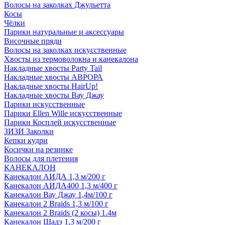
Волосы на заколках Джульетта
Косы
Чёлки
Парики натуральные и аксессуары
Височные пряди
Волосы на заколках искусственные
Хвосты из термоволокна и канекалона
Накладные хвосты Party Tail
Накладные хвосты АВРОРА
Накладные хвосты HairUp!
Накладные хвосты Вау Джау
Парики искусственные
Парики Ellen Wille искусственные
Парики Косплей искусственные
ЗИЗИ Заколки
Кепки кудри
Косички на резинке
Волосы для плетения
КАНЕКАЛОН
Канекалон АИДА 1,3 м/200 г
Канекалон АИДА400 1,3 м/400 г
Канекалон Вау Джау 1,4м/100 г
Канекалон 2 Braids 1,3 м/100 г
Канекалон 2 Braids (2 косы) 1.4м
Канекалон Шадэ 1,3 м/200 г