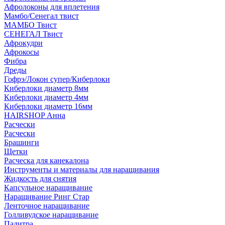
Афролоконы для вплетения
Мамбо/Сенегал твист
МАМБО Твист
СЕНЕГАЛ Твист
Афрокудри
Афрокосы
Фибра
Дреды
Гофрэ/Локон супер/Киберлоки
Киберлоки диаметр 8мм
Киберлоки диаметр 4мм
Киберлоки диаметр 16мм
HAIRSHOP Анна
Расчески
Расчески
Брашинги
Щетки
Расческа для канекалона
Инструменты и материалы для наращивания
Жидкость для снятия
Капсульное наращивание
Наращивание Ринг Стар
Ленточное наращивание
Голливудское наращивание
Палитра