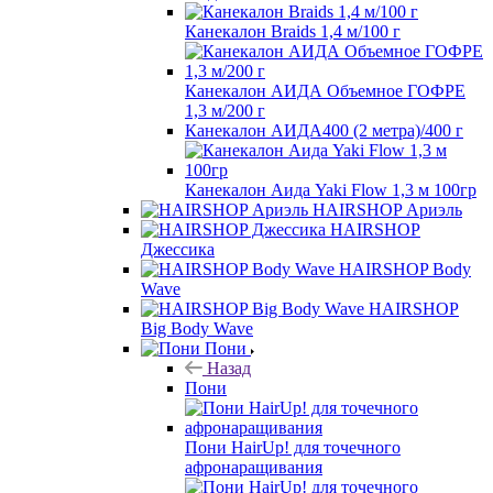
Канекалон Braids 1,4 м/100 г
Канекалон АИДА Объемное ГОФРЕ
1,3 м/200 г
Канекалон АИДА400 (2 метра)/400 г
Канекалон Аида Yaki Flow 1,3 м 100гр
HAIRSHOP Ариэль
HAIRSHOP
Джессика
HAIRSHOP Body
Wave
HAIRSHOP
Big Body Wave
Пони
Назад
Пони
Пони HairUp! для точечного
афронаращивания