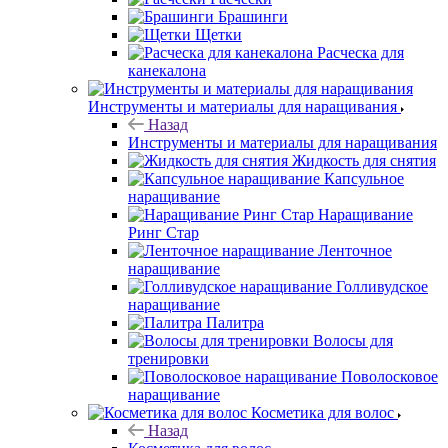
Брашинги
Щетки
Расческа для
канекалона
Инструменты и материалы для наращивания
Назад
Инструменты и материалы для наращивания
Жидкость для снятия
Капсульное
наращивание
Наращивание
Ринг Стар
Ленточное
наращивание
Голливудское
наращивание
Палитра
Волосы для
тренировки
Поволосковое
наращивание
Косметика для волос
Назад