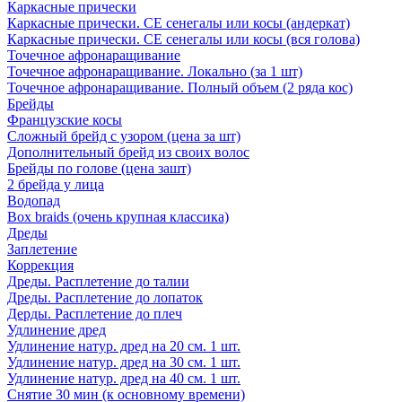
Каркасные прически
Каркасные прически. СЕ сенегалы или косы (андеркат)
Каркасные прически. СЕ сенегалы или косы (вся голова)
Точечное афронаращивание
Точечное афронаращивание. Локально (за 1 шт)
Точечное афронаращивание. Полный объем (2 ряда кос)
Брейды
Французские косы
Сложный брейд с узором (цена за шт)
Дополнительный брейд из своих волос
Брейды по голове (цена зашт)
2 брейда у лица
Водопад
Box braids (очень крупная классика)
Дреды
Заплетение
Коррекция
Дреды. Расплетение до талии
Дреды. Расплетение до лопаток
Дерды. Расплетение до плеч
Удлинение дред
Удлинение натур. дред на 20 см. 1 шт.
Удлинение натур. дред на 30 см. 1 шт.
Удлинение натур. дред на 40 см. 1 шт.
Снятие 30 мин (к основному времени)