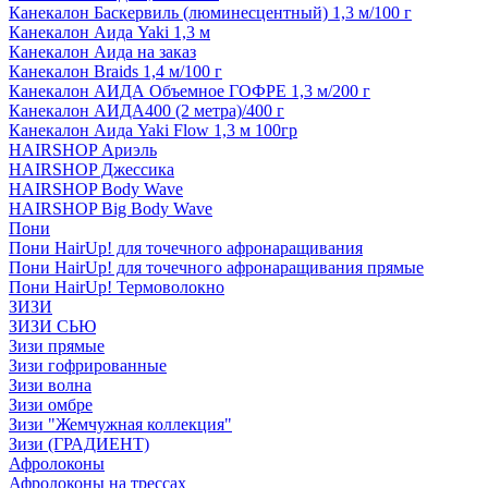
Канекалон Баскервиль (люминесцентный) 1,3 м/100 г
Канекалон Аида Yaki 1,3 м
Канекалон Аида на заказ
Канекалон Braids 1,4 м/100 г
Канекалон АИДА Объемное ГОФРЕ 1,3 м/200 г
Канекалон АИДА400 (2 метра)/400 г
Канекалон Аида Yaki Flow 1,3 м 100гр
HAIRSHOP Ариэль
HAIRSHOP Джессика
HAIRSHOP Body Wave
HAIRSHOP Big Body Wave
Пони
Пони HairUp! для точечного афронаращивания
Пони HairUp! для точечного афронаращивания прямые
Пони HairUp! Термоволокно
ЗИЗИ
ЗИЗИ СЬЮ
Зизи прямые
Зизи гофрированные
Зизи волна
Зизи омбре
Зизи "Жемчужная коллекция"
Зизи (ГРАДИЕНТ)
Афролоконы
Афролоконы на трессах