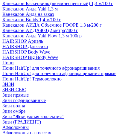
Канекалон Баскервиль (люминесцентный) 1,3 м/100 г
Канекалон Аида Yaki 1,3 м
Канекалон Аида на заказ
Канекалон Braids 1,4 м/100 г
Канекалон АИДА Объемное ГОФРЕ 1,3 м/200 г
Канекалон АИДА400 (2 метра)/400 г
Канекалон Аида Yaki Flow 1,3 м 100гр
HAIRSHOP Ариэль
HAIRSHOP Джессика
HAIRSHOP Body Wave
HAIRSHOP Big Body Wave
Пони
Пони HairUp! для точечного афронаращивания
Пони HairUp! для точечного афронаращивания прямые
Пони HairUp! Термоволокно
ЗИЗИ
ЗИЗИ СЬЮ
Зизи прямые
Зизи гофрированные
Зизи волна
Зизи омбре
Зизи "Жемчужная коллекция"
Зизи (ГРАДИЕНТ)
Афролоконы
Афролоконы на трессах