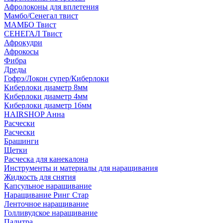
Афролоконы для вплетения
Мамбо/Сенегал твист
МАМБО Твист
СЕНЕГАЛ Твист
Афрокудри
Афрокосы
Фибра
Дреды
Гофрэ/Локон супер/Киберлоки
Киберлоки диаметр 8мм
Киберлоки диаметр 4мм
Киберлоки диаметр 16мм
HAIRSHOP Анна
Расчески
Расчески
Брашинги
Щетки
Расческа для канекалона
Инструменты и материалы для наращивания
Жидкость для снятия
Капсульное наращивание
Наращивание Ринг Стар
Ленточное наращивание
Голливудское наращивание
Палитра