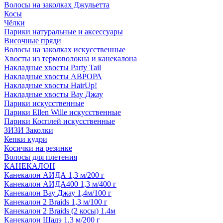
Волосы на заколках Джульетта
Косы
Чёлки
Парики натуральные и аксессуары
Височные пряди
Волосы на заколках искусственные
Хвосты из термоволокна и канекалона
Накладные хвосты Party Tail
Накладные хвосты АВРОРА
Накладные хвосты HairUp!
Накладные хвосты Вау Джау
Парики искусственные
Парики Ellen Wille искусственные
Парики Косплей искусственные
ЗИЗИ Заколки
Кепки кудри
Косички на резинке
Волосы для плетения
КАНЕКАЛОН
Канекалон АИДА 1,3 м/200 г
Канекалон АИДА400 1,3 м/400 г
Канекалон Вау Джау 1,4м/100 г
Канекалон 2 Braids 1,3 м/100 г
Канекалон 2 Braids (2 косы) 1.4м
Канекалон Шадэ 1,3 м/200 г