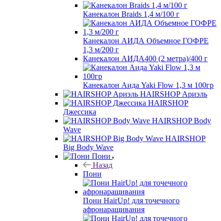
Канекалон Braids 1,4 м/100 г
Канекалон АИДА Объемное ГОФРЕ
1,3 м/200 г
Канекалон АИДА400 (2 метра)/400 г
Канекалон Аида Yaki Flow 1,3 м 100гр
HAIRSHOP Ариэль
HAIRSHOP
Джессика
HAIRSHOP Body
Wave
HAIRSHOP
Big Body Wave
Пони
Назад
Пони
Пони HairUp! для точечного
афронаращивания