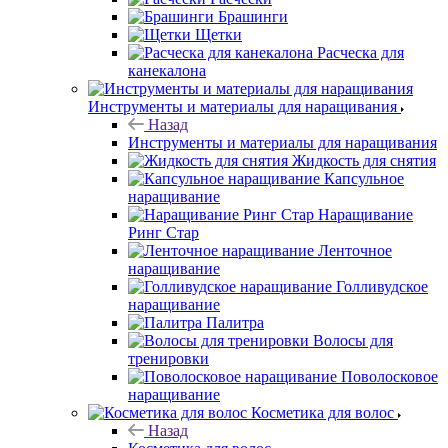
Брашинги
Щетки
Расческа для
канекалона
Инструменты и материалы для наращивания
Назад
Инструменты и материалы для наращивания
Жидкость для снятия
Капсульное
наращивание
Наращивание
Ринг Стар
Ленточное
наращивание
Голливудское
наращивание
Палитра
Волосы для
тренировки
Поволосковое
наращивание
Косметика для волос
Назад