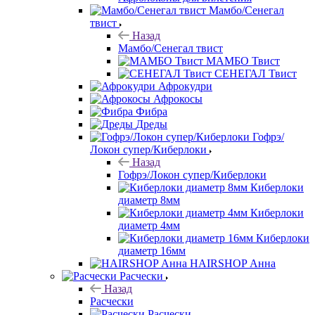
Мамбо/Сенегал
твист
Назад
Мамбо/Сенегал твист
МАМБО Твист
СЕНЕГАЛ Твист
Афрокудри
Афрокосы
Фибра
Дреды
Гофрэ/
Локон супер/Киберлоки
Назад
Гофрэ/Локон супер/Киберлоки
Киберлоки
диаметр 8мм
Киберлоки
диаметр 4мм
Киберлоки
диаметр 16мм
HAIRSHOP Анна
Расчески
Назад
Расчески
Расчески