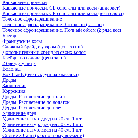
Каркасные прически
Каркасные прически. СЕ сенегалы или косы (андеркат)
Каркасные прически. СЕ сенегалы или косы (вся голова)
Точечное афронаращивание
Точечное афронаращивание. Локально (за 1 шт)
Точечное афронаращивание. Полный объем (2 ряда кос)
Брейды
Французские косы
Сложный брейд с узором (цена за шт)
Дополнительный брейд из своих волос
Брейды по голове (цена зашт)
2 брейда у лица
Водопад
Box braids (очень крупная классика)
Дреды
Заплетение
Коррекция
Дреды. Расплетение до талии
Дреды. Расплетение до лопаток
Дерды. Расплетение до плеч
Удлинение дред
Удлинение натур. дред на 20 см. 1 шт.
Удлинение натур. дред на 30 см. 1 шт.
Удлинение натур. дред на 40 см. 1 шт.
Снятие 30 мин (к основному времени)