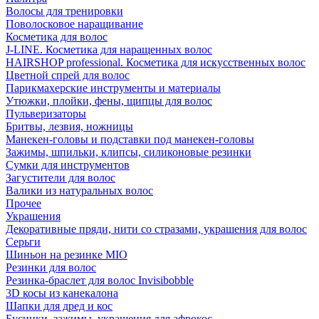
Волосы для тренировки
Поволосковое наращивание
Косметика для волос
J-LINE. Косметика для наращенных волос
HAIRSHOP professional. Косметика для искусственных волос
Цветной спрей для волос
Парикмахерские инструменты и материалы
Утюжки, плойки, фены, щипцы для волос
Пульверизаторы
Бритвы, лезвия, ножницы
Манекен-головы и подставки под манекен-головы
Зажимы, шпильки, клипсы, силиконовые резинки
Сумки для инструментов
Загустители для волос
Валики из натуральных волос
Прочее
Украшения
Декоративные пряди, нити со стразами, украшения для волос
Серьги
Шиньон на резинке MIO
Резинки для волос
Резинка-браслет для волос Invisibobble
3D косы из канекалона
Шапки для дред и кос
Бусинки, зажимы, украшения для афрокос