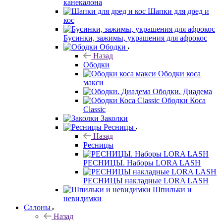
канекалона
Шапки для дред и
кос
Бусинки, зажимы, украшения для афрокос
Ободки
Назад
Ободки
Ободки коса
макси
Ободки. Диадема
Ободки Коса
Classic
Заколки
Ресницы
Назад
Ресницы
РЕСНИЦЫ. Наборы LORA LASH
РЕСНИЦЫ накладные LORA LASH
Шпильки и
невидимки
Салоны
Назад