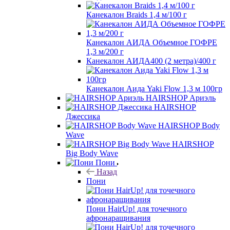
Канекалон Braids 1,4 м/100 г
Канекалон АИДА Объемное ГОФРЕ
1,3 м/200 г
Канекалон АИДА400 (2 метра)/400 г
Канекалон Аида Yaki Flow 1,3 м 100гр
HAIRSHOP Ариэль
HAIRSHOP
Джессика
HAIRSHOP Body
Wave
HAIRSHOP
Big Body Wave
Пони
Назад
Пони
Пони HairUp! для точечного
афронаращивания