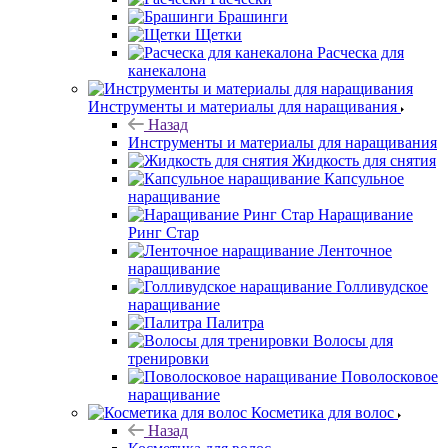
Брашинги
Щетки
Расческа для
канекалона
Инструменты и материалы для наращивания
Назад
Инструменты и материалы для наращивания
Жидкость для снятия
Капсульное
наращивание
Наращивание
Ринг Стар
Ленточное
наращивание
Голливудское
наращивание
Палитра
Волосы для
тренировки
Поволосковое
наращивание
Косметика для волос
Назад