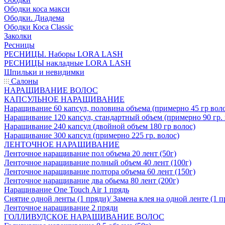
Ободки коса макси
Ободки. Диадема
Ободки Коса Classic
Заколки
Ресницы
РЕСНИЦЫ. Наборы LORA LASH
РЕСНИЦЫ накладные LORA LASH
Шпильки и невидимки
Салоны
НАРАЩИВАНИЕ ВОЛОС
КАПСУЛЬНОЕ НАРАЩИВАНИЕ
Наращивание 60 капсул, половина объема (примерно 45 гр вол
Наращивание 120 капсул, стандартный объем (примерно 90 гр. 
Наращивание 240 капсул (двойной объем 180 гр волос)
Наращивание 300 капсул (примерно 225 гр. волос)
ЛЕНТОЧНОЕ НАРАЩИВАНИЕ
Ленточное наращивание пол объема 20 лент (50г)
Ленточное наращивание полный объем 40 лент (100г)
Ленточное наращивание полтора объема 60 лент (150г)
Ленточное наращивание два обьема 80 лент (200г)
Наращивание One Touch Air 1 прядь
Снятие одной ленты (1 пряди)/ Замена клея на одной ленте (1 п
Ленточное наращивание 2 пряди
ГОЛЛИВУДСКОЕ НАРАЩИВАНИЕ ВОЛОС