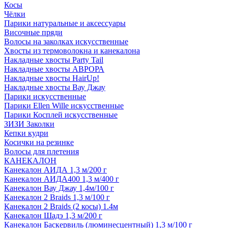
Косы
Чёлки
Парики натуральные и аксессуары
Височные пряди
Волосы на заколках искусственные
Хвосты из термоволокна и канекалона
Накладные хвосты Party Tail
Накладные хвосты АВРОРА
Накладные хвосты HairUp!
Накладные хвосты Вау Джау
Парики искусственные
Парики Ellen Wille искусственные
Парики Косплей искусственные
ЗИЗИ Заколки
Кепки кудри
Косички на резинке
Волосы для плетения
КАНЕКАЛОН
Канекалон АИДА 1,3 м/200 г
Канекалон АИДА400 1,3 м/400 г
Канекалон Вау Джау 1,4м/100 г
Канекалон 2 Braids 1,3 м/100 г
Канекалон 2 Braids (2 косы) 1.4м
Канекалон Шадэ 1,3 м/200 г
Канекалон Баскервиль (люминесцентный) 1,3 м/100 г