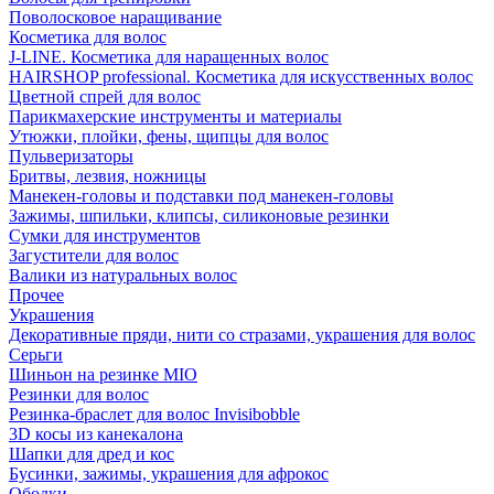
Поволосковое наращивание
Косметика для волос
J-LINE. Косметика для наращенных волос
HAIRSHOP professional. Косметика для искусственных волос
Цветной спрей для волос
Парикмахерские инструменты и материалы
Утюжки, плойки, фены, щипцы для волос
Пульверизаторы
Бритвы, лезвия, ножницы
Манекен-головы и подставки под манекен-головы
Зажимы, шпильки, клипсы, силиконовые резинки
Сумки для инструментов
Загустители для волос
Валики из натуральных волос
Прочее
Украшения
Декоративные пряди, нити со стразами, украшения для волос
Серьги
Шиньон на резинке MIO
Резинки для волос
Резинка-браслет для волос Invisibobble
3D косы из канекалона
Шапки для дред и кос
Бусинки, зажимы, украшения для афрокос
Ободки