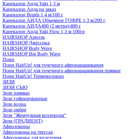
Канекалон Аида Yaki 1,3 м
Канекалон Аида на заказ
Канекалон Braids 1,4 м/100 г
Канекалон АИДА Объемное ГОФРЕ 1,3 м/200 г
Канекалон АИДА400 (2 метра)/400 г
Канекалон Аида Yaki Flow 1,3 м 100гр
HAIRSHOP Ариэль
HAIRSHOP Джессика
HAIRSHOP Body Wave
HAIRSHOP Big Body Wave
Пони
Пони HairUp! для точечного афронаращивания
Пони HairUp! для точечного афронаращивания прямые
Пони HairUp! Термоволокно
ЗИЗИ
ЗИЗИ СЬЮ
Зизи прямые
Зизи гофрированные
Зизи волна
Зизи омбре
Зизи "Жемчужная коллекция"
Зизи (ГРАДИЕНТ)
Афролоконы
Афролоконы на трессах
Афролоконы для вплетения