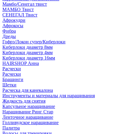
Мамбо/Сенегал твист
МАМБО Твист
СЕНЕГАЛ Твист
Афрокудри
Афрокосы
Фибра
Дреды
Гофрэ/Локон супер/Киберлоки
Киберлоки диаметр 8мм
Киберлоки диаметр 4мм
Киберлоки диаметр 16мм
HAIRSHOP Анна
Расчески
Расчески
Брашинги
Щетки
Расческа для канекалона
Инструменты и материалы для наращивания
Жидкость для снятия
Капсульное наращивание
Наращивание Ринг Стар
Ленточное наращивание
Голливудское наращивание
Палитра
Волосы для тренировки