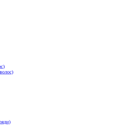
ос)
волос)
ряди)