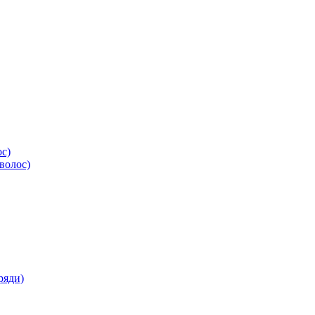
ос)
волос)
ряди)