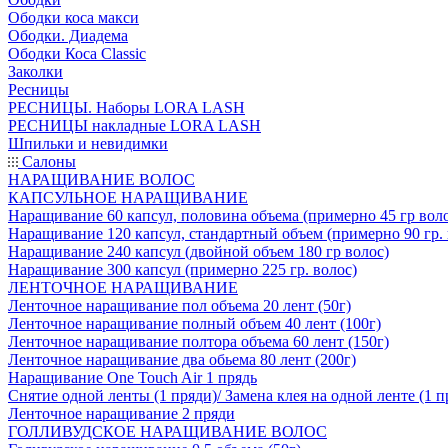
Ободки коса макси
Ободки. Диадема
Ободки Коса Classic
Заколки
Ресницы
РЕСНИЦЫ. Наборы LORA LASH
РЕСНИЦЫ накладные LORA LASH
Шпильки и невидимки
Салоны
НАРАЩИВАНИЕ ВОЛОС
КАПСУЛЬНОЕ НАРАЩИВАНИЕ
Наращивание 60 капсул, половина объема (примерно 45 гр вол
Наращивание 120 капсул, стандартный объем (примерно 90 гр. 
Наращивание 240 капсул (двойной объем 180 гр волос)
Наращивание 300 капсул (примерно 225 гр. волос)
ЛЕНТОЧНОЕ НАРАЩИВАНИЕ
Ленточное наращивание пол объема 20 лент (50г)
Ленточное наращивание полный объем 40 лент (100г)
Ленточное наращивание полтора объема 60 лент (150г)
Ленточное наращивание два обьема 80 лент (200г)
Наращивание One Touch Air 1 прядь
Снятие одной ленты (1 пряди)/ Замена клея на одной ленте (1 п
Ленточное наращивание 2 пряди
ГОЛЛИВУДСКОЕ НАРАЩИВАНИЕ ВОЛОС