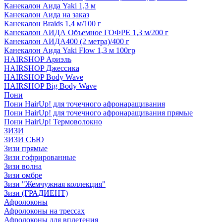
Канекалон Аида Yaki 1,3 м
Канекалон Аида на заказ
Канекалон Braids 1,4 м/100 г
Канекалон АИДА Объемное ГОФРЕ 1,3 м/200 г
Канекалон АИДА400 (2 метра)/400 г
Канекалон Аида Yaki Flow 1,3 м 100гр
HAIRSHOP Ариэль
HAIRSHOP Джессика
HAIRSHOP Body Wave
HAIRSHOP Big Body Wave
Пони
Пони HairUp! для точечного афронаращивания
Пони HairUp! для точечного афронаращивания прямые
Пони HairUp! Термоволокно
ЗИЗИ
ЗИЗИ СЬЮ
Зизи прямые
Зизи гофрированные
Зизи волна
Зизи омбре
Зизи "Жемчужная коллекция"
Зизи (ГРАДИЕНТ)
Афролоконы
Афролоконы на трессах
Афролоконы для вплетения