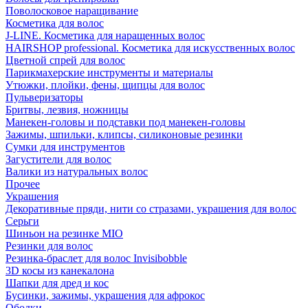
Поволосковое наращивание
Косметика для волос
J-LINE. Косметика для наращенных волос
HAIRSHOP professional. Косметика для искусственных волос
Цветной спрей для волос
Парикмахерские инструменты и материалы
Утюжки, плойки, фены, щипцы для волос
Пульверизаторы
Бритвы, лезвия, ножницы
Манекен-головы и подставки под манекен-головы
Зажимы, шпильки, клипсы, силиконовые резинки
Сумки для инструментов
Загустители для волос
Валики из натуральных волос
Прочее
Украшения
Декоративные пряди, нити со стразами, украшения для волос
Серьги
Шиньон на резинке MIO
Резинки для волос
Резинка-браслет для волос Invisibobble
3D косы из канекалона
Шапки для дред и кос
Бусинки, зажимы, украшения для афрокос
Ободки