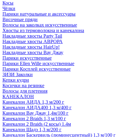
Косы
Чёлки
Парики натуральные и аксессуары
Височные пряди
Волосы на заколках искусственные
Хвосты из термоволокна и канекалона
Накладные хвосты Party Tail
Накладные хвосты АВРОРА
Накладные хвосты HairUp!
Накладные хвосты Вау Джау
Парики искусственные
Парики Ellen Wille искусственные
Парики Косплей искусственные
ЗИЗИ Заколки
Кепки кудри
Косички на резинке
Волосы для плетения
КАНЕКАЛОН
Канекалон АИДА 1,3 м/200 г
Канекалон АИДА400 1,3 м/400 г
Канекалон Вау Джау 1,4м/100 г
Канекалон 2 Braids 1,3 м/100 г
Канекалон 2 Braids (2 косы) 1.4м
Канекалон Шадэ 1,3 м/200 г
Канекалон Баскервиль (люминесцентный) 1,3 м/100 г