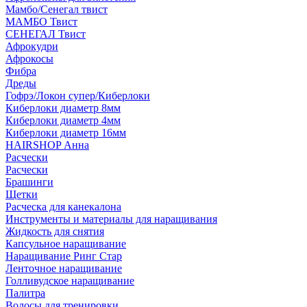
Мамбо/Сенегал твист
МАМБО Твист
СЕНЕГАЛ Твист
Афрокудри
Афрокосы
Фибра
Дреды
Гофрэ/Локон супер/Киберлоки
Киберлоки диаметр 8мм
Киберлоки диаметр 4мм
Киберлоки диаметр 16мм
HAIRSHOP Анна
Расчески
Расчески
Брашинги
Щетки
Расческа для канекалона
Инструменты и материалы для наращивания
Жидкость для снятия
Капсульное наращивание
Наращивание Ринг Стар
Ленточное наращивание
Голливудское наращивание
Палитра
Волосы для тренировки