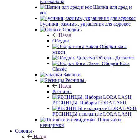
канекалона
Шапки для дред и
кос
Бусинки, зажимы, украшения для афрокос
Ободки
Назад
Ободки
Ободки коса
макси
Ободки. Диадема
Ободки Коса
Classic
Заколки
Ресницы
Назад
Ресницы
РЕСНИЦЫ. Наборы LORA LASH
РЕСНИЦЫ накладные LORA LASH
Шпильки и
невидимки
Салоны
Назад