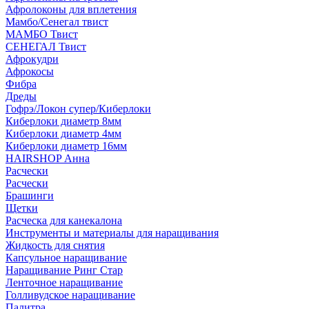
Афролоконы для вплетения
Мамбо/Сенегал твист
МАМБО Твист
СЕНЕГАЛ Твист
Афрокудри
Афрокосы
Фибра
Дреды
Гофрэ/Локон супер/Киберлоки
Киберлоки диаметр 8мм
Киберлоки диаметр 4мм
Киберлоки диаметр 16мм
HAIRSHOP Анна
Расчески
Расчески
Брашинги
Щетки
Расческа для канекалона
Инструменты и материалы для наращивания
Жидкость для снятия
Капсульное наращивание
Наращивание Ринг Стар
Ленточное наращивание
Голливудское наращивание
Палитра