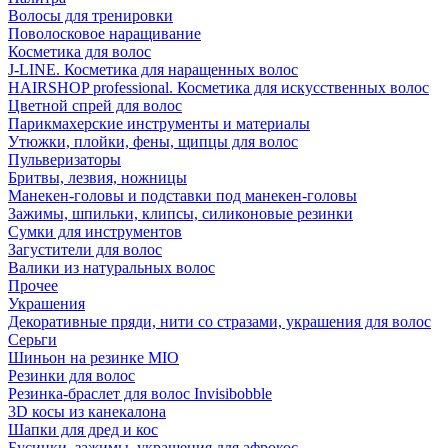
Волосы для тренировки
Поволосковое наращивание
Косметика для волос
J-LINE. Косметика для наращенных волос
HAIRSHOP professional. Косметика для искусственных волос
Цветной спрей для волос
Парикмахерские инструменты и материалы
Утюжки, плойки, фены, щипцы для волос
Пульверизаторы
Бритвы, лезвия, ножницы
Манекен-головы и подставки под манекен-головы
Зажимы, шпильки, клипсы, силиконовые резинки
Сумки для инструментов
Загустители для волос
Валики из натуральных волос
Прочее
Украшения
Декоративные пряди, нити со стразами, украшения для волос
Серьги
Шиньон на резинке MIO
Резинки для волос
Резинка-браслет для волос Invisibobble
3D косы из канекалона
Шапки для дред и кос
Бусинки, зажимы, украшения для афрокос