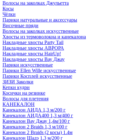
Волосы на заколках Джульетта
Косы
Чёлки
Парики натуральные и аксессуары
Височные пряди
Волосы на заколках искусственные
Хвосты из термоволокна и канекалона
Накладные хвосты Party Tail
Накладные хвосты АВРОРА
Накладные хвосты HairUp!
Накладные хвосты Вау Джау
Парики искусственные
Парики Ellen Wille искусственные
Парики Косплей искусственные
ЗИЗИ Заколки
Кепки кудри
Косички на резинке
Волосы для плетения
КАНЕКАЛОН
Канекалон АИДА 1,3 м/200 г
Канекалон АИДА400 1,3 м/400 г
Канекалон Вау Джау 1,4м/100 г
Канекалон 2 Braids 1,3 м/100 г
Канекалон 2 Braids (2 косы) 1.4м
Канекалон Шадэ 1,3 м/200 г