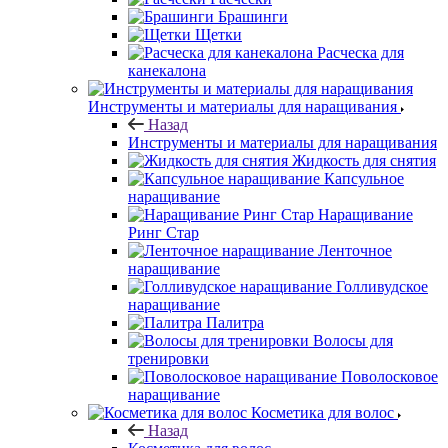
Брашинги
Щетки
Расческа для
канекалона
Инструменты и материалы для наращивания
Назад
Инструменты и материалы для наращивания
Жидкость для снятия
Капсульное
наращивание
Наращивание
Ринг Стар
Ленточное
наращивание
Голливудское
наращивание
Палитра
Волосы для
тренировки
Поволосковое
наращивание
Косметика для волос
Назад