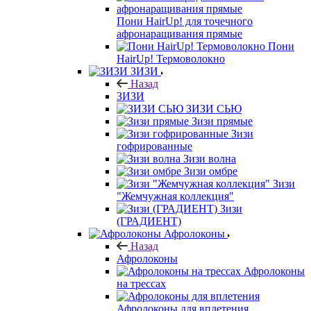
Пони HairUp! для точечного
афронаращивания прямые
Пони
HairUp! Термоволокно
ЗИЗИ
Назад
ЗИЗИ
ЗИЗИ СЬЮ
Зизи прямые
Зизи
гофрированные
Зизи волна
Зизи омбре
Зизи
"Жемчужная коллекция"
Зизи
(ГРАДИЕНТ)
Афролоконы
Назад
Афролоконы
Афролоконы
на трессах
Афролоконы для вплетения