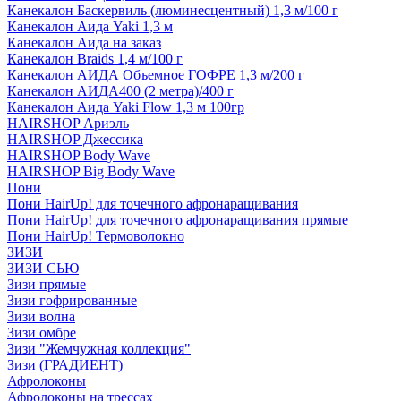
Канекалон Баскервиль (люминесцентный) 1,3 м/100 г
Канекалон Аида Yaki 1,3 м
Канекалон Аида на заказ
Канекалон Braids 1,4 м/100 г
Канекалон АИДА Объемное ГОФРЕ 1,3 м/200 г
Канекалон АИДА400 (2 метра)/400 г
Канекалон Аида Yaki Flow 1,3 м 100гр
HAIRSHOP Ариэль
HAIRSHOP Джессика
HAIRSHOP Body Wave
HAIRSHOP Big Body Wave
Пони
Пони HairUp! для точечного афронаращивания
Пони HairUp! для точечного афронаращивания прямые
Пони HairUp! Термоволокно
ЗИЗИ
ЗИЗИ СЬЮ
Зизи прямые
Зизи гофрированные
Зизи волна
Зизи омбре
Зизи "Жемчужная коллекция"
Зизи (ГРАДИЕНТ)
Афролоконы
Афролоконы на трессах