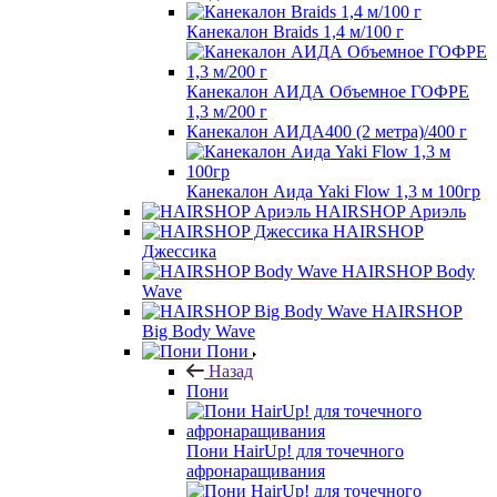
Канекалон Braids 1,4 м/100 г
Канекалон АИДА Объемное ГОФРЕ
1,3 м/200 г
Канекалон АИДА400 (2 метра)/400 г
Канекалон Аида Yaki Flow 1,3 м 100гр
HAIRSHOP Ариэль
HAIRSHOP
Джессика
HAIRSHOP Body
Wave
HAIRSHOP
Big Body Wave
Пони
Назад
Пони
Пони HairUp! для точечного
афронаращивания