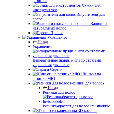
резинки
Сумки для
инструментов
Загустители для
волос
Валики из
натуральных волос
Прочее
Украшения
Назад
Украшения
Декоративные пряди, нити со стразами,
украшения для волос
Серьги
Шиньон на
резинке MIO
Резинки для волос
Назад
Резинки для волос
Резинка-браслет для волос Invisibobble
3D косы из