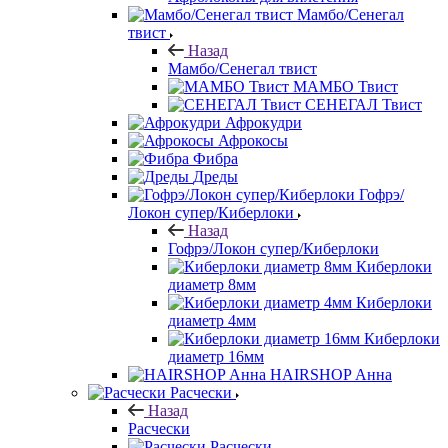
Мамбо/Сенегал
твист
Назад
Мамбо/Сенегал твист
МАМБО Твист
СЕНЕГАЛ Твист
Афрокудри
Афрокосы
Фибра
Дреды
Гофрэ/
Локон супер/Киберлоки
Назад
Гофрэ/Локон супер/Киберлоки
Киберлоки
диаметр 8мм
Киберлоки
диаметр 4мм
Киберлоки
диаметр 16мм
HAIRSHOP Анна
Расчески
Назад
Расчески
Расчески