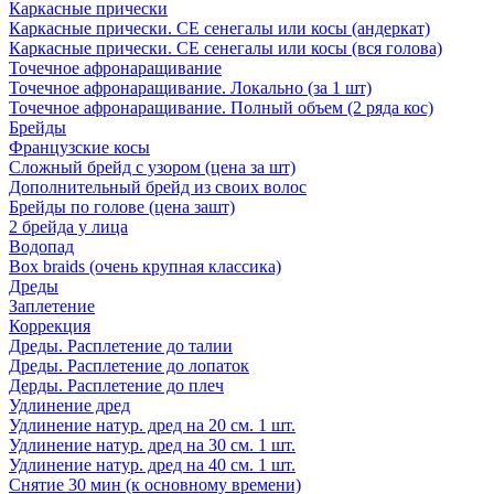
Каркасные прически
Каркасные прически. СЕ сенегалы или косы (андеркат)
Каркасные прически. СЕ сенегалы или косы (вся голова)
Точечное афронаращивание
Точечное афронаращивание. Локально (за 1 шт)
Точечное афронаращивание. Полный объем (2 ряда кос)
Брейды
Французские косы
Сложный брейд с узором (цена за шт)
Дополнительный брейд из своих волос
Брейды по голове (цена зашт)
2 брейда у лица
Водопад
Box braids (очень крупная классика)
Дреды
Заплетение
Коррекция
Дреды. Расплетение до талии
Дреды. Расплетение до лопаток
Дерды. Расплетение до плеч
Удлинение дред
Удлинение натур. дред на 20 см. 1 шт.
Удлинение натур. дред на 30 см. 1 шт.
Удлинение натур. дред на 40 см. 1 шт.
Снятие 30 мин (к основному времени)