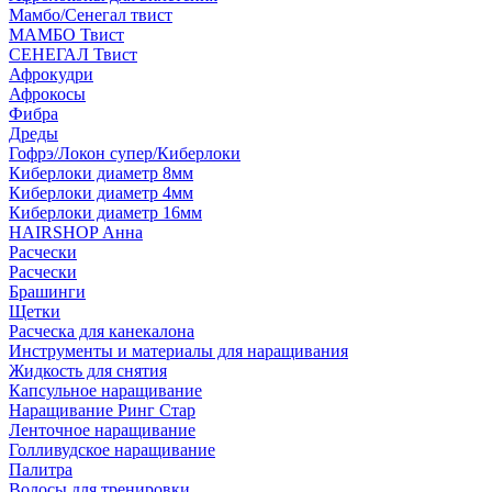
Мамбо/Сенегал твист
МАМБО Твист
СЕНЕГАЛ Твист
Афрокудри
Афрокосы
Фибра
Дреды
Гофрэ/Локон супер/Киберлоки
Киберлоки диаметр 8мм
Киберлоки диаметр 4мм
Киберлоки диаметр 16мм
HAIRSHOP Анна
Расчески
Расчески
Брашинги
Щетки
Расческа для канекалона
Инструменты и материалы для наращивания
Жидкость для снятия
Капсульное наращивание
Наращивание Ринг Стар
Ленточное наращивание
Голливудское наращивание
Палитра
Волосы для тренировки