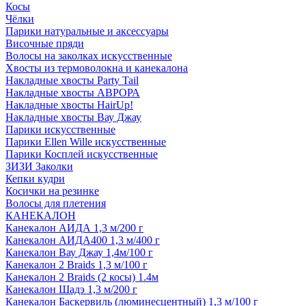
Косы
Чёлки
Парики натуральные и аксессуары
Височные пряди
Волосы на заколках искусственные
Хвосты из термоволокна и канекалона
Накладные хвосты Party Tail
Накладные хвосты АВРОРА
Накладные хвосты HairUp!
Накладные хвосты Вау Джау
Парики искусственные
Парики Ellen Wille искусственные
Парики Косплей искусственные
ЗИЗИ Заколки
Кепки кудри
Косички на резинке
Волосы для плетения
КАНЕКАЛОН
Канекалон АИДА 1,3 м/200 г
Канекалон АИДА400 1,3 м/400 г
Канекалон Вау Джау 1,4м/100 г
Канекалон 2 Braids 1,3 м/100 г
Канекалон 2 Braids (2 косы) 1.4м
Канекалон Шадэ 1,3 м/200 г
Канекалон Баскервиль (люминесцентный) 1,3 м/100 г