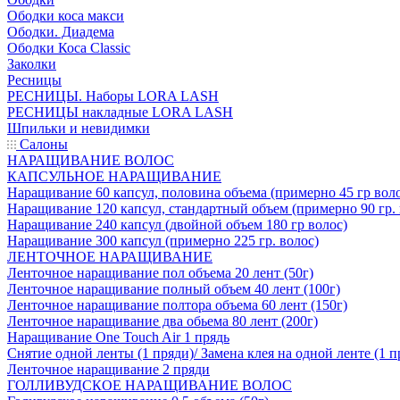
Ободки коса макси
Ободки. Диадема
Ободки Коса Classic
Заколки
Ресницы
РЕСНИЦЫ. Наборы LORA LASH
РЕСНИЦЫ накладные LORA LASH
Шпильки и невидимки
Салоны
НАРАЩИВАНИЕ ВОЛОС
КАПСУЛЬНОЕ НАРАЩИВАНИЕ
Наращивание 60 капсул, половина объема (примерно 45 гр вол
Наращивание 120 капсул, стандартный объем (примерно 90 гр. 
Наращивание 240 капсул (двойной объем 180 гр волос)
Наращивание 300 капсул (примерно 225 гр. волос)
ЛЕНТОЧНОЕ НАРАЩИВАНИЕ
Ленточное наращивание пол объема 20 лент (50г)
Ленточное наращивание полный объем 40 лент (100г)
Ленточное наращивание полтора объема 60 лент (150г)
Ленточное наращивание два обьема 80 лент (200г)
Наращивание One Touch Air 1 прядь
Снятие одной ленты (1 пряди)/ Замена клея на одной ленте (1 п
Ленточное наращивание 2 пряди
ГОЛЛИВУДСКОЕ НАРАЩИВАНИЕ ВОЛОС