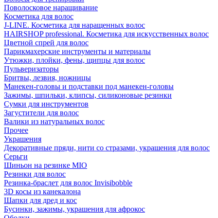
Поволосковое наращивание
Косметика для волос
J-LINE. Косметика для наращенных волос
HAIRSHOP professional. Косметика для искусственных волос
Цветной спрей для волос
Парикмахерские инструменты и материалы
Утюжки, плойки, фены, щипцы для волос
Пульверизаторы
Бритвы, лезвия, ножницы
Манекен-головы и подставки под манекен-головы
Зажимы, шпильки, клипсы, силиконовые резинки
Сумки для инструментов
Загустители для волос
Валики из натуральных волос
Прочее
Украшения
Декоративные пряди, нити со стразами, украшения для волос
Серьги
Шиньон на резинке MIO
Резинки для волос
Резинка-браслет для волос Invisibobble
3D косы из канекалона
Шапки для дред и кос
Бусинки, зажимы, украшения для афрокос
Ободки