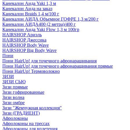
Канекалон Аида Yaki 1,3 м
Канекалон Аида на заказ
Канекалон Braids 1,4 м/100 г
Канекалон АИДА Объемное ГОФРЕ 1,3 м/200 г
Канекалон АИДА400 (2 метра)/400 г
Канекалон Аида Yaki Flow 1,3 м 100гр
HAIRSHOP Ариэль
HAIRSHOP Джессика
HAIRSHOP Body Wave
HAIRSHOP Big Body Wave
Пони
Пони HairUp! для точечного афронаращивания
Пони HairUp! для точечного афронаращивания прямые
Пони HairUp! Термоволокно
ЗИЗИ
ЗИЗИ СЬЮ
Зизи прямые
Зизи гофрированные
Зизи волна
Зизи омбре
Зизи "Жемчужная коллекция"
Зизи (ГРАДИЕНТ)
Афролоконы
Афролоконы на трессах
Афролоконы для вплетения