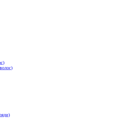
ос)
волос)
ряди)