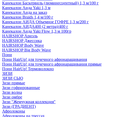
Канекалон Баскервиль (люминесцентный) 1,3 м/100 г
Канекалон Аида Yaki 1,3 м
Канекалон Аида на заказ
Канекалон Braids 1,4 м/100 г
Канекалон АИДА Объемное ГОФРЕ 1,3 м/200 г
Канекалон АИДА400 (2 метра)/400 г
Канекалон Аида Yaki Flow 1,3 м 100гр
HAIRSHOP Ариэль
HAIRSHOP Джессика
HAIRSHOP Body Wave
HAIRSHOP Big Body Wave
Пони
Пони HairUp! для точечного афронаращивания
Пони HairUp! для точечного афронаращивания прямые
Пони HairUp! Термоволокно
ЗИЗИ
ЗИЗИ СЬЮ
Зизи прямые
Зизи гофрированные
Зизи волна
Зизи омбре
Зизи "Жемчужная коллекция"
Зизи (ГРАДИЕНТ)
Афролоконы
Афролоконы на трессах