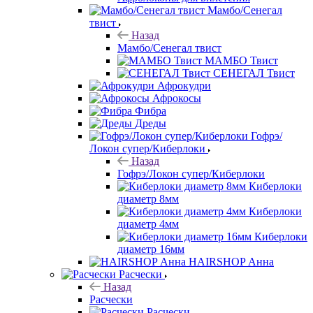
Мамбо/Сенегал
твист
Назад
Мамбо/Сенегал твист
МАМБО Твист
СЕНЕГАЛ Твист
Афрокудри
Афрокосы
Фибра
Дреды
Гофрэ/
Локон супер/Киберлоки
Назад
Гофрэ/Локон супер/Киберлоки
Киберлоки
диаметр 8мм
Киберлоки
диаметр 4мм
Киберлоки
диаметр 16мм
HAIRSHOP Анна
Расчески
Назад
Расчески
Расчески