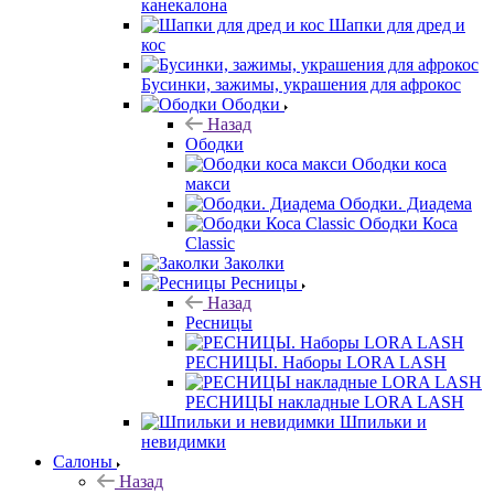
канекалона
Шапки для дред и
кос
Бусинки, зажимы, украшения для афрокос
Ободки
Назад
Ободки
Ободки коса
макси
Ободки. Диадема
Ободки Коса
Classic
Заколки
Ресницы
Назад
Ресницы
РЕСНИЦЫ. Наборы LORA LASH
РЕСНИЦЫ накладные LORA LASH
Шпильки и
невидимки
Салоны
Назад