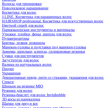
Волосы для тренировки
Поволосковое наращивание
Косметика для волос
J-LINE. Косметика для наращенных волос
HAIRSHOP professional. Косметика для искусственных волос
Цветной спрей для волос
Парикмахерские инструменты и материалы
Утюжки, плойки, фены, щипцы для волос
Пульверизаторы
Бритвы, лезвия, ножницы
Манекен-головы и подставки под манекен-головы
Зажимы, шпильки, клипсы, силиконовые резинки
Сумки для инструментов
Загустители для волос
Валики из натуральных волос
Прочее
Украшения
Декоративные пряди, нити со стразами, украшения для волос
Серьги
Шиньон на резинке MIO
Резинки для волос
Резинка-браслет для волос Invisibobble
3D косы из канекалона
Шапки для дред и кос
Бусинки, зажимы, украшения для афрокос