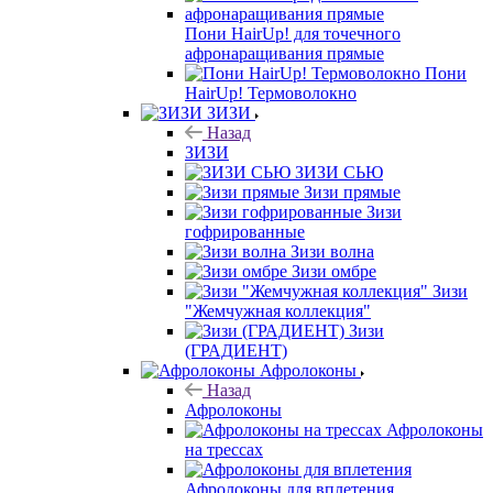
Пони HairUp! для точечного
афронаращивания прямые
Пони
HairUp! Термоволокно
ЗИЗИ
Назад
ЗИЗИ
ЗИЗИ СЬЮ
Зизи прямые
Зизи
гофрированные
Зизи волна
Зизи омбре
Зизи
"Жемчужная коллекция"
Зизи
(ГРАДИЕНТ)
Афролоконы
Назад
Афролоконы
Афролоконы
на трессах
Афролоконы для вплетения