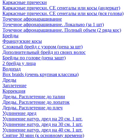
Каркасные прически
Каркасные прически. СЕ сенегалы или косы (андеркат)
Каркасные прически. СЕ сенегалы или косы (вся голова)
Точечное афронаращивание
Точечное афронаращивание. Локально (за 1 шт)
Точечное афронаращивание. Полный объем (2 ряда кос)
Брейды
Французские косы
Сложный брейд с узором (цена за шт)
Дополнительный брейд из своих волос
Брейды по голове (цена зашт)
2 брейда у лица
Водопад
Box braids (очень крупная классика)
Дреды
Заплетение
Коррекция
Дреды. Расплетение до талии
Дреды. Расплетение до лопаток
Дерды. Расплетение до плеч
Удлинение дред
Удлинение натур. дред на 20 см. 1 шт.
Удлинение натур. дред на 30 см. 1 шт.
Удлинение натур. дред на 40 см. 1 шт.
Снятие 30 мин (к основному времени)