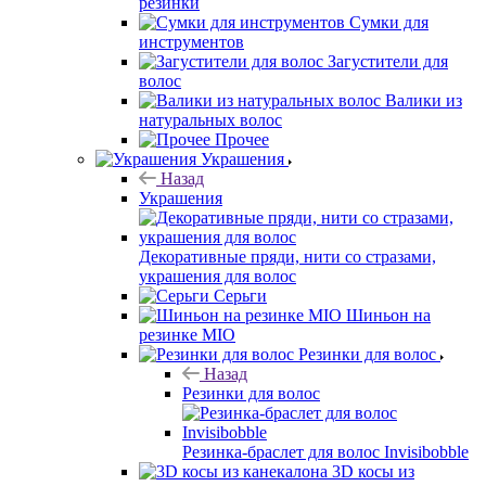
резинки
Сумки для
инструментов
Загустители для
волос
Валики из
натуральных волос
Прочее
Украшения
Назад
Украшения
Декоративные пряди, нити со стразами,
украшения для волос
Серьги
Шиньон на
резинке MIO
Резинки для волос
Назад
Резинки для волос
Резинка-браслет для волос Invisibobble
3D косы из