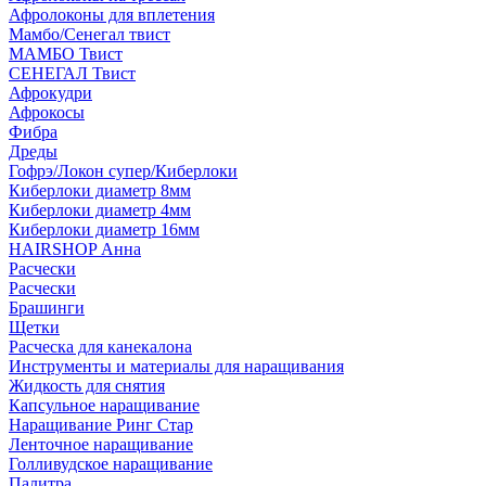
Афролоконы для вплетения
Мамбо/Сенегал твист
МАМБО Твист
СЕНЕГАЛ Твист
Афрокудри
Афрокосы
Фибра
Дреды
Гофрэ/Локон супер/Киберлоки
Киберлоки диаметр 8мм
Киберлоки диаметр 4мм
Киберлоки диаметр 16мм
HAIRSHOP Анна
Расчески
Расчески
Брашинги
Щетки
Расческа для канекалона
Инструменты и материалы для наращивания
Жидкость для снятия
Капсульное наращивание
Наращивание Ринг Стар
Ленточное наращивание
Голливудское наращивание
Палитра