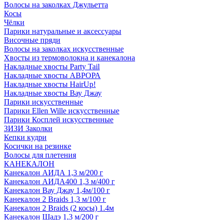
Волосы на заколках Джульетта
Косы
Чёлки
Парики натуральные и аксессуары
Височные пряди
Волосы на заколках искусственные
Хвосты из термоволокна и канекалона
Накладные хвосты Party Tail
Накладные хвосты АВРОРА
Накладные хвосты HairUp!
Накладные хвосты Вау Джау
Парики искусственные
Парики Ellen Wille искусственные
Парики Косплей искусственные
ЗИЗИ Заколки
Кепки кудри
Косички на резинке
Волосы для плетения
КАНЕКАЛОН
Канекалон АИДА 1,3 м/200 г
Канекалон АИДА400 1,3 м/400 г
Канекалон Вау Джау 1,4м/100 г
Канекалон 2 Braids 1,3 м/100 г
Канекалон 2 Braids (2 косы) 1.4м
Канекалон Шадэ 1,3 м/200 г