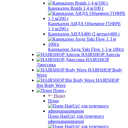
Канекалон Braids 1,4 м/100 г
Канекалон АИДА Объемное ГОФРЕ
1,3 м/200 г
Канекалон АИДА400 (2 метра)/400 г
Канекалон Аида Yaki Flow 1,3 м 100гр
HAIRSHOP Ариэль
HAIRSHOP
Джессика
HAIRSHOP Body
Wave
HAIRSHOP
Big Body Wave
Пони
Назад
Пони
Пони HairUp! для точечного
афронаращивания