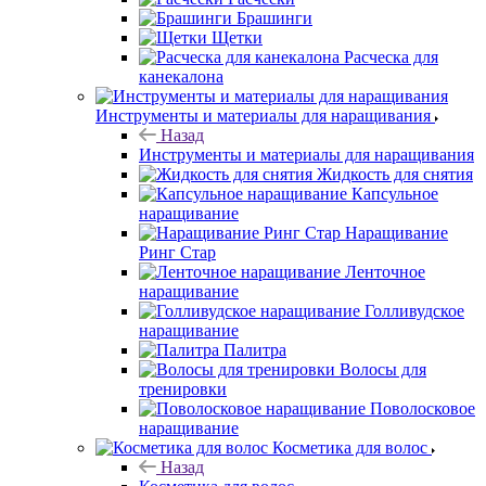
Брашинги
Щетки
Расческа для
канекалона
Инструменты и материалы для наращивания
Назад
Инструменты и материалы для наращивания
Жидкость для снятия
Капсульное
наращивание
Наращивание
Ринг Стар
Ленточное
наращивание
Голливудское
наращивание
Палитра
Волосы для
тренировки
Поволосковое
наращивание
Косметика для волос
Назад