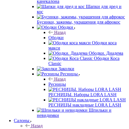
канекалона
Шапки для дред и
кос
Бусинки, зажимы, украшения для афрокос
Ободки
Назад
Ободки
Ободки коса
макси
Ободки. Диадема
Ободки Коса
Classic
Заколки
Ресницы
Назад
Ресницы
РЕСНИЦЫ. Наборы LORA LASH
РЕСНИЦЫ накладные LORA LASH
Шпильки и
невидимки
Салоны
Назад