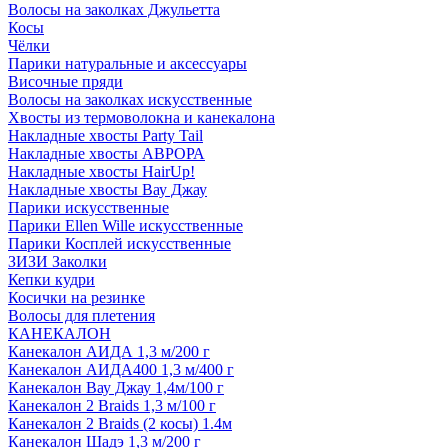
Волосы на заколках Джульетта
Косы
Чёлки
Парики натуральные и аксессуары
Височные пряди
Волосы на заколках искусственные
Хвосты из термоволокна и канекалона
Накладные хвосты Party Tail
Накладные хвосты АВРОРА
Накладные хвосты HairUp!
Накладные хвосты Вау Джау
Парики искусственные
Парики Ellen Wille искусственные
Парики Косплей искусственные
ЗИЗИ Заколки
Кепки кудри
Косички на резинке
Волосы для плетения
КАНЕКАЛОН
Канекалон АИДА 1,3 м/200 г
Канекалон АИДА400 1,3 м/400 г
Канекалон Вау Джау 1,4м/100 г
Канекалон 2 Braids 1,3 м/100 г
Канекалон 2 Braids (2 косы) 1.4м
Канекалон Шадэ 1,3 м/200 г