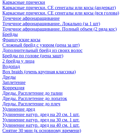
Каркасные прически
Каркасные прически. СЕ сенегалы или косы (андеркат)
Каркасные прически. СЕ сенегалы или косы (вся голова)
Точечное афронаращивание
Точечное афронаращивание. Локально (за 1 шт)
Точечное афронаращивание. Полный объем (2 ряда кос)
Брейды
Французские косы
Сложный брейд с узором (цена за шт)
Дополнительный брейд из своих волос
Брейды по голове (цена зашт)
2 брейда у лица
Водопад
Box braids (очень крупная классика)
Дреды
Заплетение
Коррекция
Дреды. Расплетение до талии
Дреды. Расплетение до лопаток
Дерды. Расплетение до плеч
Удлинение дред
Удлинение натур. дред на 20 см. 1 шт.
Удлинение натур. дред на 30 см. 1 шт.
Удлинение натур. дред на 40 см. 1 шт.
Снятие 30 мин (к основному времени)