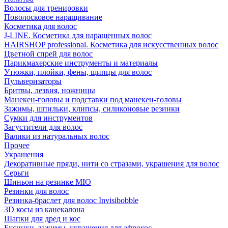
Волосы для тренировки
Поволосковое наращивание
Косметика для волос
J-LINE. Косметика для наращенных волос
HAIRSHOP professional. Косметика для искусственных волос
Цветной спрей для волос
Парикмахерские инструменты и материалы
Утюжки, плойки, фены, щипцы для волос
Пульверизаторы
Бритвы, лезвия, ножницы
Манекен-головы и подставки под манекен-головы
Зажимы, шпильки, клипсы, силиконовые резинки
Сумки для инструментов
Загустители для волос
Валики из натуральных волос
Прочее
Украшения
Декоративные пряди, нити со стразами, украшения для волос
Серьги
Шиньон на резинке MIO
Резинки для волос
Резинка-браслет для волос Invisibobble
3D косы из канекалона
Шапки для дред и кос
Бусинки, зажимы, украшения для афрокос