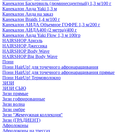
Канекалон Баскервиль (люминесцентный) 1,3 м/100 г
Канекалон Аида Yaki 1,3 м
Канекалон Аида на заказ
Канекалон Braids 1,4 м/100 г
Канекалон АИДА Объемное ГОФРЕ 1,3 м/200 г
Канекалон АИДА400 (2 метра)/400 г
Канекалон Аида Yaki Flow 1,3 м 100гр
HAIRSHOP Ариэль
HAIRSHOP Джессика
HAIRSHOP Body Wave
HAIRSHOP Big Body Wave
Пони
Пони HairUp! для точечного афронаращивания
Пони HairUp! для точечного афронаращивания прямые
Пони HairUp! Термоволокно
ЗИЗИ
ЗИЗИ СЬЮ
Зизи прямые
Зизи гофрированные
Зизи волна
Зизи омбре
Зизи "Жемчужная коллекция"
Зизи (ГРАДИЕНТ)
Афролоконы
Афролоконы на трессах