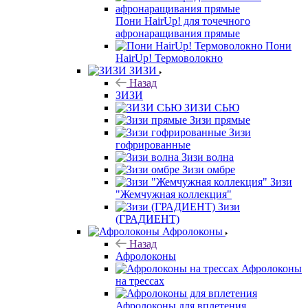
Пони HairUp! для точечного
афронаращивания прямые
Пони
HairUp! Термоволокно
ЗИЗИ
Назад
ЗИЗИ
ЗИЗИ СЬЮ
Зизи прямые
Зизи
гофрированные
Зизи волна
Зизи омбре
Зизи
"Жемчужная коллекция"
Зизи
(ГРАДИЕНТ)
Афролоконы
Назад
Афролоконы
Афролоконы
на трессах
Афролоконы для вплетения