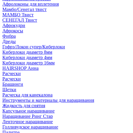
Афролоконы для вплетения
Мамбо/Сенегал твист
МАМБО Твист
СЕНЕГАЛ Твист
Афрокудри
Афрокосы
Фибра
Дреды
Гофрэ/Локон супер/Киберлоки
Киберлоки диаметр 8мм
Киберлоки диаметр 4мм
Киберлоки диаметр 16мм
HAIRSHOP Анна
Расчески
Расчески
Брашинги
Щетки
Расческа для канекалона
Инструменты и материалы для наращивания
Жидкость для снятия
Капсульное наращивание
Наращивание Ринг Стар
Ленточное наращивание
Голливудское наращивание
Палитра