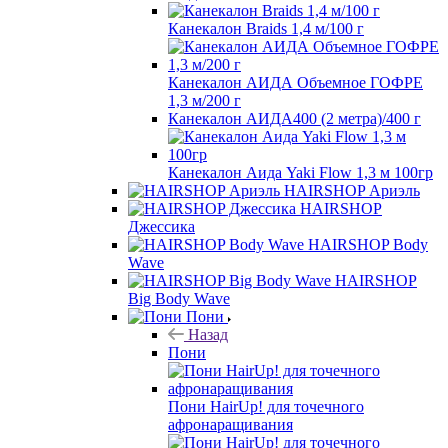
Канекалон Braids 1,4 м/100 г
Канекалон АИДА Объемное ГОФРЕ
1,3 м/200 г
Канекалон АИДА400 (2 метра)/400 г
Канекалон Аида Yaki Flow 1,3 м 100гр
HAIRSHOP Ариэль
HAIRSHOP
Джессика
HAIRSHOP Body
Wave
HAIRSHOP
Big Body Wave
Пони
Назад
Пони
Пони HairUp! для точечного
афронаращивания