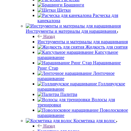
Брашинги
Щетки
Расческа для
канекалона
Инструменты и материалы для наращивания
Назад
Инструменты и материалы для наращивания
Жидкость для снятия
Капсульное
наращивание
Наращивание
Ринг Стар
Ленточное
наращивание
Голливудское
наращивание
Палитра
Волосы для
тренировки
Поволосковое
наращивание
Косметика для волос
Назад