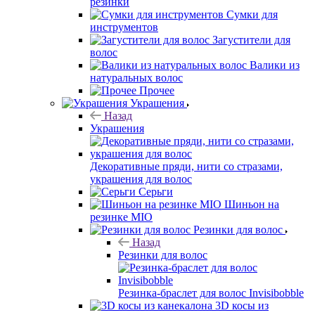
резинки
Сумки для
инструментов
Загустители для
волос
Валики из
натуральных волос
Прочее
Украшения
Назад
Украшения
Декоративные пряди, нити со стразами,
украшения для волос
Серьги
Шиньон на
резинке MIO
Резинки для волос
Назад
Резинки для волос
Резинка-браслет для волос Invisibobble
3D косы из