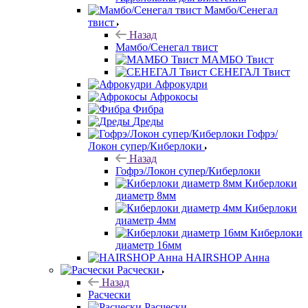
Мамбо/Сенегал
твист
Назад
Мамбо/Сенегал твист
МАМБО Твист
СЕНЕГАЛ Твист
Афрокудри
Афрокосы
Фибра
Дреды
Гофрэ/
Локон супер/Киберлоки
Назад
Гофрэ/Локон супер/Киберлоки
Киберлоки
диаметр 8мм
Киберлоки
диаметр 4мм
Киберлоки
диаметр 16мм
HAIRSHOP Анна
Расчески
Назад
Расчески
Расчески