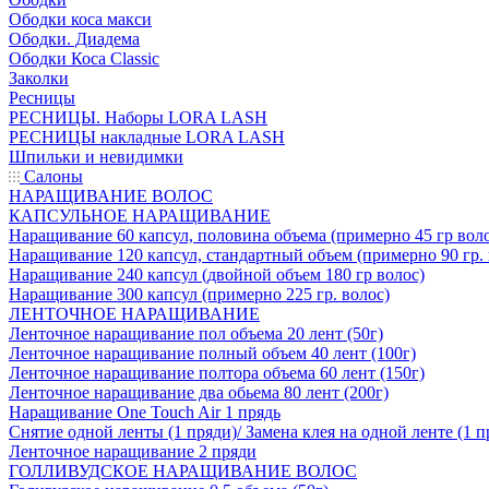
Ободки коса макси
Ободки. Диадема
Ободки Коса Classic
Заколки
Ресницы
РЕСНИЦЫ. Наборы LORA LASH
РЕСНИЦЫ накладные LORA LASH
Шпильки и невидимки
Салоны
НАРАЩИВАНИЕ ВОЛОС
КАПСУЛЬНОЕ НАРАЩИВАНИЕ
Наращивание 60 капсул, половина объема (примерно 45 гр вол
Наращивание 120 капсул, стандартный объем (примерно 90 гр. 
Наращивание 240 капсул (двойной объем 180 гр волос)
Наращивание 300 капсул (примерно 225 гр. волос)
ЛЕНТОЧНОЕ НАРАЩИВАНИЕ
Ленточное наращивание пол объема 20 лент (50г)
Ленточное наращивание полный объем 40 лент (100г)
Ленточное наращивание полтора объема 60 лент (150г)
Ленточное наращивание два обьема 80 лент (200г)
Наращивание One Touch Air 1 прядь
Снятие одной ленты (1 пряди)/ Замена клея на одной ленте (1 п
Ленточное наращивание 2 пряди
ГОЛЛИВУДСКОЕ НАРАЩИВАНИЕ ВОЛОС