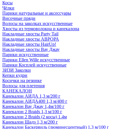
Косы
Чёлки
Парики натуральные и аксессуары
Височные пряди
Волосы на заколках искусственные
Хвосты из термоволокна и канекалона
Накладные хвосты Party Tail
Накладные хвосты АВРОРА
Накладные хвосты HairUp!
Накладные хвосты Вау Джау
Парики искусственные
Парики Ellen Wille искусственные
Парики Косплей искусственные
ЗИЗИ Заколки
Кепки кудри
Косички на резинке
Волосы для плетения
КАНЕКАЛОН
Канекалон АИДА 1,3 м/200 г
Канекалон АИДА400 1,3 м/400 г
Канекалон Вау Джау 1,4м/100 г
Канекалон 2 Braids 1,3 м/100 г
Канекалон 2 Braids (2 косы) 1.4м
Канекалон Шадэ 1,3 м/200 г
Канекалон Баскервиль (люминесцентный) 1,3 м/100 г