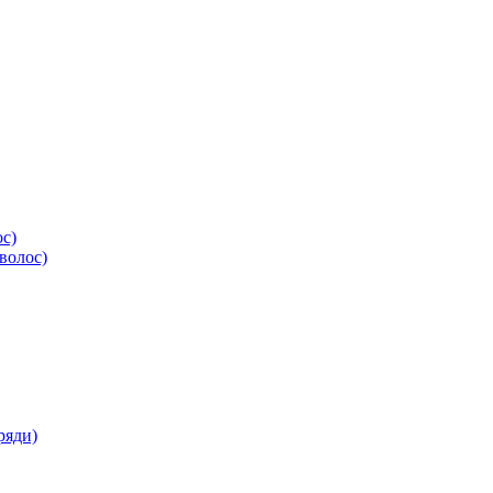
ос)
волос)
ряди)