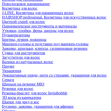
Поволосковое наращивание
Косметика для волос
J-LINE. Косметика для наращенных волос
HAIRSHOP professional. Косметика для искусственных волос
Цветной спрей для волос
Парикмахерские инструменты и материалы
Утюжки, плойки, фены, щипцы для волос
Пульверизаторы
Бритвы, лезвия, ножницы
Манекен-головы и подставки под манекен-головы
Зажимы, шпильки, клипсы, силиконовые резинки
Сумки для инструментов
Загустители для волос
Валики из натуральных волос
Прочее
Украшения
Декоративные пряди, нити со стразами, украшения для волос
Серьги
Шиньон на резинке MIO
Резинки для волос
Резинка-браслет для волос Invisibobble
3D косы из канекалона
Шапки для дред и кос
Бусинки, зажимы, украшения для афрокос
Ободки