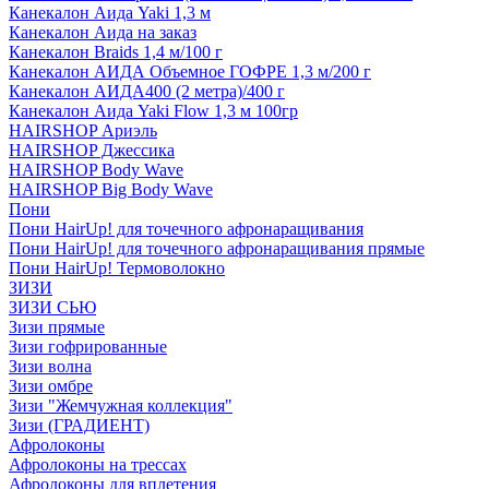
Канекалон Аида Yaki 1,3 м
Канекалон Аида на заказ
Канекалон Braids 1,4 м/100 г
Канекалон АИДА Объемное ГОФРЕ 1,3 м/200 г
Канекалон АИДА400 (2 метра)/400 г
Канекалон Аида Yaki Flow 1,3 м 100гр
HAIRSHOP Ариэль
HAIRSHOP Джессика
HAIRSHOP Body Wave
HAIRSHOP Big Body Wave
Пони
Пони HairUp! для точечного афронаращивания
Пони HairUp! для точечного афронаращивания прямые
Пони HairUp! Термоволокно
ЗИЗИ
ЗИЗИ СЬЮ
Зизи прямые
Зизи гофрированные
Зизи волна
Зизи омбре
Зизи "Жемчужная коллекция"
Зизи (ГРАДИЕНТ)
Афролоконы
Афролоконы на трессах
Афролоконы для вплетения