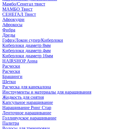
Мамбо/Сенегал твист
МАМБО Твист
СЕНЕГАЛ Твист
Афрокудри
Афрокосы
Фибра
Дреды
Гофрэ/Локон супер/Киберлоки
Киберлоки диаметр 8мм
Киберлоки диаметр 4мм
Киберлоки диаметр 16мм
HAIRSHOP Анна
Расчески
Расчески
Брашинги
Щетки
Расческа для канекалона
Инструменты и материалы для наращивания
Жидкость для снятия
Капсульное наращивание
Наращивание Ринг Стар
Ленточное наращивание
Голливудское наращивание
Палитра
Волосы для тренировки