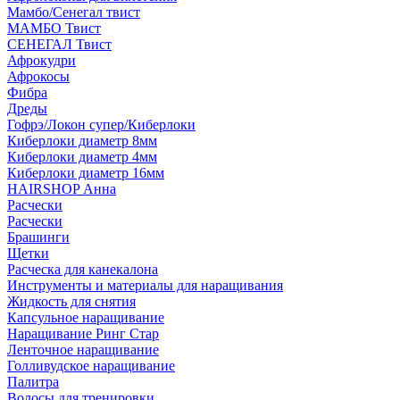
Мамбо/Сенегал твист
МАМБО Твист
СЕНЕГАЛ Твист
Афрокудри
Афрокосы
Фибра
Дреды
Гофрэ/Локон супер/Киберлоки
Киберлоки диаметр 8мм
Киберлоки диаметр 4мм
Киберлоки диаметр 16мм
HAIRSHOP Анна
Расчески
Расчески
Брашинги
Щетки
Расческа для канекалона
Инструменты и материалы для наращивания
Жидкость для снятия
Капсульное наращивание
Наращивание Ринг Стар
Ленточное наращивание
Голливудское наращивание
Палитра
Волосы для тренировки