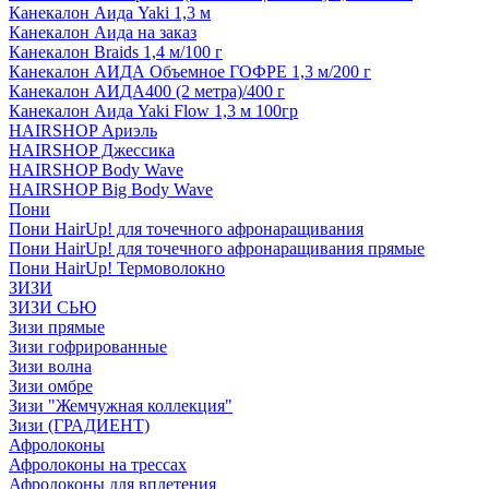
Канекалон Аида Yaki 1,3 м
Канекалон Аида на заказ
Канекалон Braids 1,4 м/100 г
Канекалон АИДА Объемное ГОФРЕ 1,3 м/200 г
Канекалон АИДА400 (2 метра)/400 г
Канекалон Аида Yaki Flow 1,3 м 100гр
HAIRSHOP Ариэль
HAIRSHOP Джессика
HAIRSHOP Body Wave
HAIRSHOP Big Body Wave
Пони
Пони HairUp! для точечного афронаращивания
Пони HairUp! для точечного афронаращивания прямые
Пони HairUp! Термоволокно
ЗИЗИ
ЗИЗИ СЬЮ
Зизи прямые
Зизи гофрированные
Зизи волна
Зизи омбре
Зизи "Жемчужная коллекция"
Зизи (ГРАДИЕНТ)
Афролоконы
Афролоконы на трессах
Афролоконы для вплетения