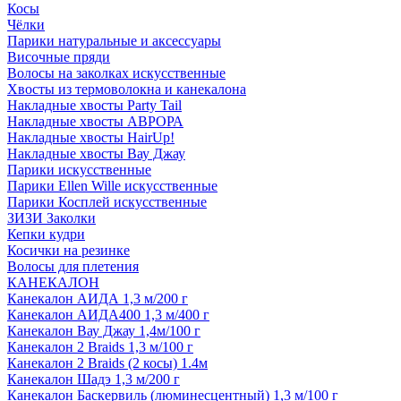
Косы
Чёлки
Парики натуральные и аксессуары
Височные пряди
Волосы на заколках искусственные
Хвосты из термоволокна и канекалона
Накладные хвосты Party Tail
Накладные хвосты АВРОРА
Накладные хвосты HairUp!
Накладные хвосты Вау Джау
Парики искусственные
Парики Ellen Wille искусственные
Парики Косплей искусственные
ЗИЗИ Заколки
Кепки кудри
Косички на резинке
Волосы для плетения
КАНЕКАЛОН
Канекалон АИДА 1,3 м/200 г
Канекалон АИДА400 1,3 м/400 г
Канекалон Вау Джау 1,4м/100 г
Канекалон 2 Braids 1,3 м/100 г
Канекалон 2 Braids (2 косы) 1.4м
Канекалон Шадэ 1,3 м/200 г
Канекалон Баскервиль (люминесцентный) 1,3 м/100 г