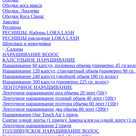
Ободки коса макси
Ободки. Диадема
Ободки Коса Classic
Заколки
Ресницы
РЕСНИЦЫ. Наборы LORA LASH
РЕСНИЦЫ накладные LORA LASH
Шпильки и невидимки
Салоны
НАРАЩИВАНИЕ ВОЛОС
КАПСУЛЬНОЕ НАРАЩИВАНИЕ
Наращивание 60 капсул, половина объема (примерно 45 гр вол
Наращивание 120 капсул, стандартный объем (примерно 90 гр. 
Наращивание 240 капсул (двойной объем 180 гр волос)
Наращивание 300 капсул (примерно 225 гр. волос)
ЛЕНТОЧНОЕ НАРАЩИВАНИЕ
Ленточное наращивание пол объема 20 лент (50г)
Ленточное наращивание полный объем 40 лент (100г)
Ленточное наращивание полтора объема 60 лент (150г)
Ленточное наращивание два обьема 80 лент (200г)
Наращивание One Touch Air 1 прядь
Снятие одной ленты (1 пряди)/ Замена клея на одной ленте (1 п
Ленточное наращивание 2 пряди
ГОЛЛИВУДСКОЕ НАРАЩИВАНИЕ ВОЛОС