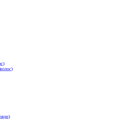
ос)
волос)
ряди)