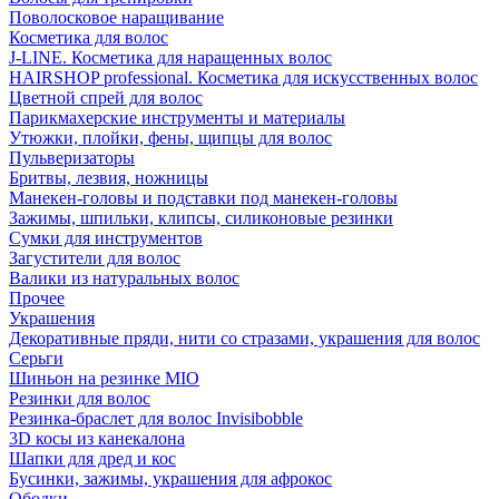
Поволосковое наращивание
Косметика для волос
J-LINE. Косметика для наращенных волос
HAIRSHOP professional. Косметика для искусственных волос
Цветной спрей для волос
Парикмахерские инструменты и материалы
Утюжки, плойки, фены, щипцы для волос
Пульверизаторы
Бритвы, лезвия, ножницы
Манекен-головы и подставки под манекен-головы
Зажимы, шпильки, клипсы, силиконовые резинки
Сумки для инструментов
Загустители для волос
Валики из натуральных волос
Прочее
Украшения
Декоративные пряди, нити со стразами, украшения для волос
Серьги
Шиньон на резинке MIO
Резинки для волос
Резинка-браслет для волос Invisibobble
3D косы из канекалона
Шапки для дред и кос
Бусинки, зажимы, украшения для афрокос
Ободки