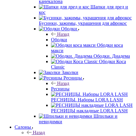
канекалона
Шапки для дред и
кос
Бусинки, зажимы, украшения для афрокос
Ободки
Назад
Ободки
Ободки коса
макси
Ободки. Диадема
Ободки Коса
Classic
Заколки
Ресницы
Назад
Ресницы
РЕСНИЦЫ. Наборы LORA LASH
РЕСНИЦЫ накладные LORA LASH
Шпильки и
невидимки
Салоны
Назад