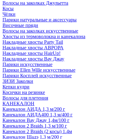
Волосы на заколках Джульетта
Косы
Чёлки
Парики натуральные и аксессуары
Височные пряди
Волосы на заколках искусственные
Хвосты из термоволокна и канекалона
Накладные хвосты Party Tail
Накладные хвосты АВРОРА
Накладные хвосты HairUp!
Накладные хвосты Вау Джау
Парики искусственные
Парики Ellen Wille искусственные
Парики Косплей искусственные
ЗИЗИ Заколки
Кепки кудри
Косички на резинке
Волосы для плетения
КАНЕКАЛОН
Канекалон АИДА 1,3 м/200 г
Канекалон АИДА400 1,3 м/400 г
Канекалон Вау Джау 1,4м/100 г
Канекалон 2 Braids 1,3 м/100 г
Канекалон 2 Braids (2 косы) 1.4м
Канекалон Шадэ 1,3 м/200 г