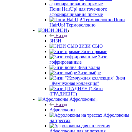
Пони HairUp! для точечного
афронаращивания прямые
Пони
HairUp! Термоволокно
ЗИЗИ
Назад
ЗИЗИ
ЗИЗИ СЬЮ
Зизи прямые
Зизи
гофрированные
Зизи волна
Зизи омбре
Зизи
"Жемчужная коллекция"
Зизи
(ГРАДИЕНТ)
Афролоконы
Назад
Афролоконы
Афролоконы
на трессах
Афролоконы для вплетения