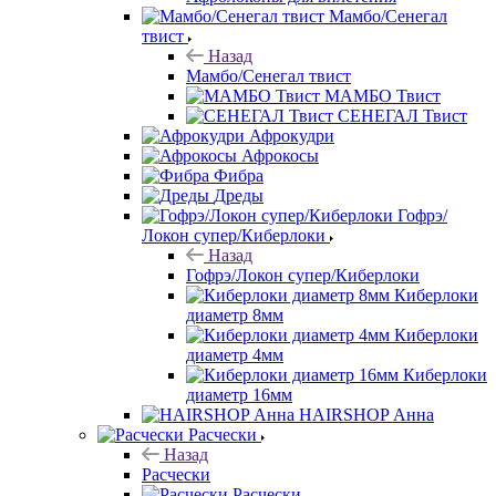
Мамбо/Сенегал
твист
Назад
Мамбо/Сенегал твист
МАМБО Твист
СЕНЕГАЛ Твист
Афрокудри
Афрокосы
Фибра
Дреды
Гофрэ/
Локон супер/Киберлоки
Назад
Гофрэ/Локон супер/Киберлоки
Киберлоки
диаметр 8мм
Киберлоки
диаметр 4мм
Киберлоки
диаметр 16мм
HAIRSHOP Анна
Расчески
Назад
Расчески
Расчески