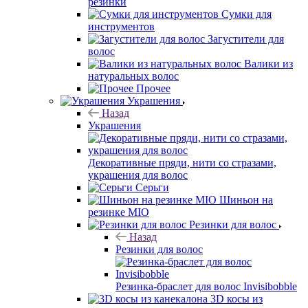
резинки
Сумки для
инструментов
Загустители для
волос
Валики из
натуральных волос
Прочее
Украшения
Назад
Украшения
Декоративные пряди, нити со стразами,
украшения для волос
Серьги
Шиньон на
резинке MIO
Резинки для волос
Назад
Резинки для волос
Резинка-браслет для волос Invisibobble
3D косы из