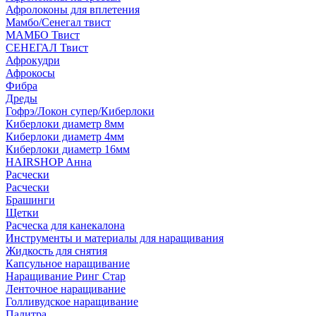
Афролоконы для вплетения
Мамбо/Сенегал твист
МАМБО Твист
СЕНЕГАЛ Твист
Афрокудри
Афрокосы
Фибра
Дреды
Гофрэ/Локон супер/Киберлоки
Киберлоки диаметр 8мм
Киберлоки диаметр 4мм
Киберлоки диаметр 16мм
HAIRSHOP Анна
Расчески
Расчески
Брашинги
Щетки
Расческа для канекалона
Инструменты и материалы для наращивания
Жидкость для снятия
Капсульное наращивание
Наращивание Ринг Стар
Ленточное наращивание
Голливудское наращивание
Палитра