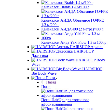
Канекалон Braids 1,4 м/100 г
Канекалон АИДА Объемное ГОФРЕ
1,3 м/200 г
Канекалон АИДА400 (2 метра)/400 г
Канекалон Аида Yaki Flow 1,3 м 100гр
HAIRSHOP Ариэль
HAIRSHOP
Джессика
HAIRSHOP Body
Wave
HAIRSHOP
Big Body Wave
Пони
Назад
Пони
Пони HairUp! для точечного
афронаращивания