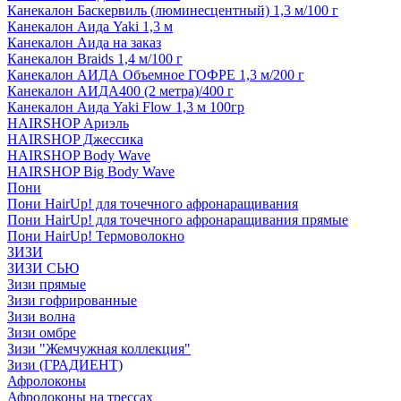
Канекалон Баскервиль (люминесцентный) 1,3 м/100 г
Канекалон Аида Yaki 1,3 м
Канекалон Аида на заказ
Канекалон Braids 1,4 м/100 г
Канекалон АИДА Объемное ГОФРЕ 1,3 м/200 г
Канекалон АИДА400 (2 метра)/400 г
Канекалон Аида Yaki Flow 1,3 м 100гр
HAIRSHOP Ариэль
HAIRSHOP Джессика
HAIRSHOP Body Wave
HAIRSHOP Big Body Wave
Пони
Пони HairUp! для точечного афронаращивания
Пони HairUp! для точечного афронаращивания прямые
Пони HairUp! Термоволокно
ЗИЗИ
ЗИЗИ СЬЮ
Зизи прямые
Зизи гофрированные
Зизи волна
Зизи омбре
Зизи "Жемчужная коллекция"
Зизи (ГРАДИЕНТ)
Афролоконы
Афролоконы на трессах