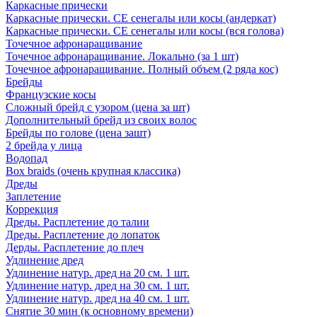
Каркасные прически
Каркасные прически. СЕ сенегалы или косы (андеркат)
Каркасные прически. СЕ сенегалы или косы (вся голова)
Точечное афронаращивание
Точечное афронаращивание. Локально (за 1 шт)
Точечное афронаращивание. Полный объем (2 ряда кос)
Брейды
Французские косы
Сложный брейд с узором (цена за шт)
Дополнительный брейд из своих волос
Брейды по голове (цена зашт)
2 брейда у лица
Водопад
Box braids (очень крупная классика)
Дреды
Заплетение
Коррекция
Дреды. Расплетение до талии
Дреды. Расплетение до лопаток
Дерды. Расплетение до плеч
Удлинение дред
Удлинение натур. дред на 20 см. 1 шт.
Удлинение натур. дред на 30 см. 1 шт.
Удлинение натур. дред на 40 см. 1 шт.
Снятие 30 мин (к основному времени)