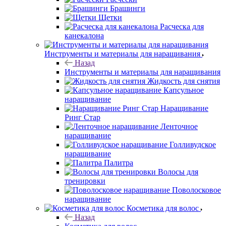
Брашинги
Щетки
Расческа для
канекалона
Инструменты и материалы для наращивания
Назад
Инструменты и материалы для наращивания
Жидкость для снятия
Капсульное
наращивание
Наращивание
Ринг Стар
Ленточное
наращивание
Голливудское
наращивание
Палитра
Волосы для
тренировки
Поволосковое
наращивание
Косметика для волос
Назад