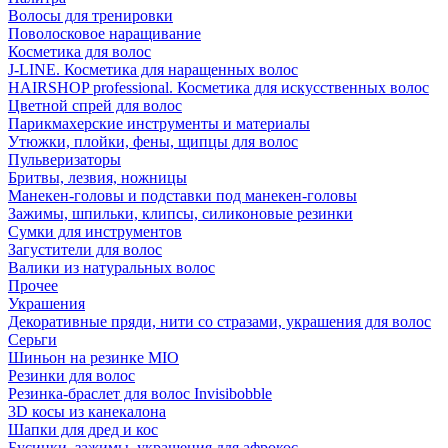
Волосы для тренировки
Поволосковое наращивание
Косметика для волос
J-LINE. Косметика для наращенных волос
HAIRSHOP professional. Косметика для искусственных волос
Цветной спрей для волос
Парикмахерские инструменты и материалы
Утюжки, плойки, фены, щипцы для волос
Пульверизаторы
Бритвы, лезвия, ножницы
Манекен-головы и подставки под манекен-головы
Зажимы, шпильки, клипсы, силиконовые резинки
Сумки для инструментов
Загустители для волос
Валики из натуральных волос
Прочее
Украшения
Декоративные пряди, нити со стразами, украшения для волос
Серьги
Шиньон на резинке MIO
Резинки для волос
Резинка-браслет для волос Invisibobble
3D косы из канекалона
Шапки для дред и кос
Бусинки, зажимы, украшения для афрокос