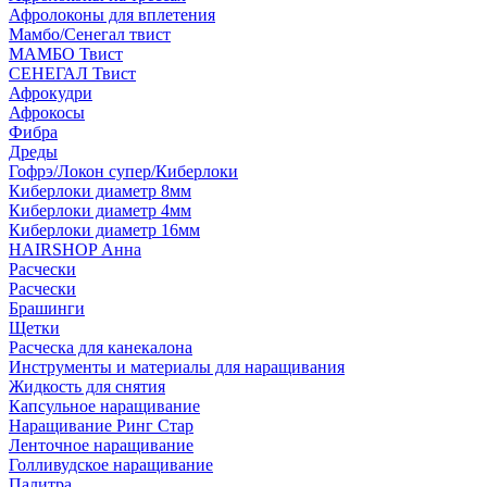
Афролоконы для вплетения
Мамбо/Сенегал твист
МАМБО Твист
СЕНЕГАЛ Твист
Афрокудри
Афрокосы
Фибра
Дреды
Гофрэ/Локон супер/Киберлоки
Киберлоки диаметр 8мм
Киберлоки диаметр 4мм
Киберлоки диаметр 16мм
HAIRSHOP Анна
Расчески
Расчески
Брашинги
Щетки
Расческа для канекалона
Инструменты и материалы для наращивания
Жидкость для снятия
Капсульное наращивание
Наращивание Ринг Стар
Ленточное наращивание
Голливудское наращивание
Палитра