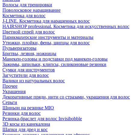
Волосы для тренировки
Поволосковое наращивание
Косметика для волос
J-LINE. Косметика для наращенных волос
HAIRSHOP professional. Косметика для искусственных волос
Цветной спрей для волос
Парикмахерские инструменты и материалы
Утюжки, плойки, фены, щипцы для волос
Пульверизаторы
Бритвы, лезвия, ножницы
Манекен-головы и подставки под манекен-головы
Зажимы, шпильки, клипсы, силиконовые резинки
Сумки для инструментов
Загустители для волос
Валики из натуральных волос
Прочее
Украшения
Декоративные пряди, нити со стразами, украшения для волос
Серьги
Шиньон на резинке MIO
Резинки для волос
Резинка-браслет для волос Invisibobble
3D косы из канекалона
Шапки для дред и кос
Бусинки, зажимы, украшения для афрокос