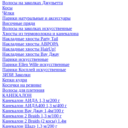
Волосы на заколках Джульетта
Косы
Чёлки
Парики натуральные и аксессуары
Височные пряди
Волосы на заколках искусственные
Хвосты из термоволокна и канекалона
Накладные хвосты Party Tail
Накладные хвосты АВРОРА
Накладные хвосты HairUp!
Накладные хвосты Вау Джау
Парики искусственные
Парики Ellen Wille искусственные
Парики Косплей искусственные
ЗИЗИ Заколки
Кепки кудри
Косички на резинке
Волосы для плетения
КАНЕКАЛОН
Канекалон АИДА 1,3 м/200 г
Канекалон АИДА400 1,3 м/400 г
Канекалон Вау Джау 1,4м/100 г
Канекалон 2 Braids 1,3 м/100 г
Канекалон 2 Braids (2 косы) 1.4м
Канекалон Шадэ 1,3 м/200 г