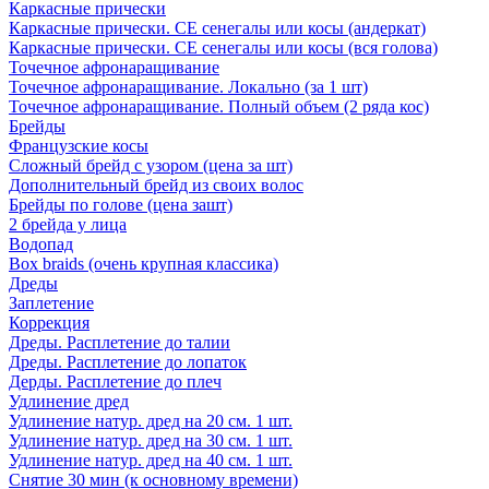
Каркасные прически
Каркасные прически. СЕ сенегалы или косы (андеркат)
Каркасные прически. СЕ сенегалы или косы (вся голова)
Точечное афронаращивание
Точечное афронаращивание. Локально (за 1 шт)
Точечное афронаращивание. Полный объем (2 ряда кос)
Брейды
Французские косы
Сложный брейд с узором (цена за шт)
Дополнительный брейд из своих волос
Брейды по голове (цена зашт)
2 брейда у лица
Водопад
Box braids (очень крупная классика)
Дреды
Заплетение
Коррекция
Дреды. Расплетение до талии
Дреды. Расплетение до лопаток
Дерды. Расплетение до плеч
Удлинение дред
Удлинение натур. дред на 20 см. 1 шт.
Удлинение натур. дред на 30 см. 1 шт.
Удлинение натур. дред на 40 см. 1 шт.
Снятие 30 мин (к основному времени)