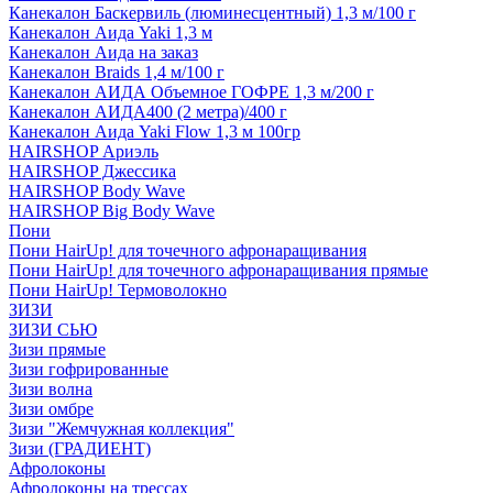
Канекалон Баскервиль (люминесцентный) 1,3 м/100 г
Канекалон Аида Yaki 1,3 м
Канекалон Аида на заказ
Канекалон Braids 1,4 м/100 г
Канекалон АИДА Объемное ГОФРЕ 1,3 м/200 г
Канекалон АИДА400 (2 метра)/400 г
Канекалон Аида Yaki Flow 1,3 м 100гр
HAIRSHOP Ариэль
HAIRSHOP Джессика
HAIRSHOP Body Wave
HAIRSHOP Big Body Wave
Пони
Пони HairUp! для точечного афронаращивания
Пони HairUp! для точечного афронаращивания прямые
Пони HairUp! Термоволокно
ЗИЗИ
ЗИЗИ СЬЮ
Зизи прямые
Зизи гофрированные
Зизи волна
Зизи омбре
Зизи "Жемчужная коллекция"
Зизи (ГРАДИЕНТ)
Афролоконы
Афролоконы на трессах