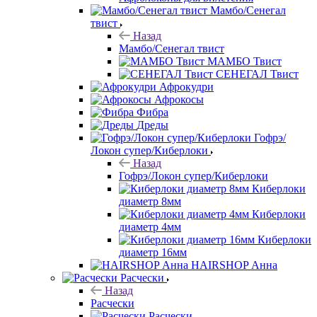
Мамбо/Сенегал
твист
Назад
Мамбо/Сенегал твист
МАМБО Твист
СЕНЕГАЛ Твист
Афрокудри
Афрокосы
Фибра
Дреды
Гофрэ/
Локон супер/Киберлоки
Назад
Гофрэ/Локон супер/Киберлоки
Киберлоки
диаметр 8мм
Киберлоки
диаметр 4мм
Киберлоки
диаметр 16мм
HAIRSHOP Анна
Расчески
Назад
Расчески
Расчески