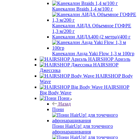
Канекалон Braids 1,4 м/100 г
Канекалон АИДА Объемное ГОФРЕ
1,3 м/200 г
Канекалон АИДА400 (2 метра)/400 г
Канекалон Аида Yaki Flow 1,3 м 100гр
HAIRSHOP Ариэль
HAIRSHOP
Джессика
HAIRSHOP Body
Wave
HAIRSHOP
Big Body Wave
Пони
Назад
Пони
Пони HairUp! для точечного
афронаращивания