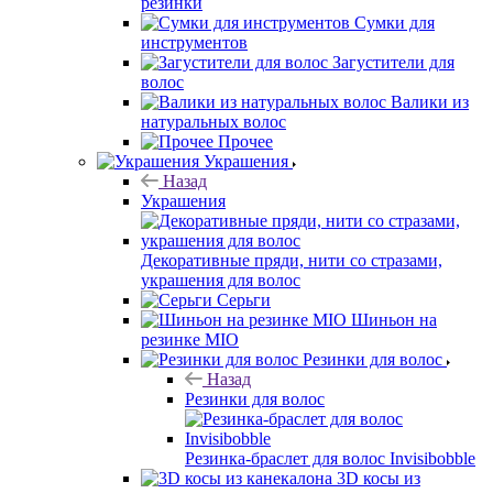
резинки
Сумки для
инструментов
Загустители для
волос
Валики из
натуральных волос
Прочее
Украшения
Назад
Украшения
Декоративные пряди, нити со стразами,
украшения для волос
Серьги
Шиньон на
резинке MIO
Резинки для волос
Назад
Резинки для волос
Резинка-браслет для волос Invisibobble
3D косы из