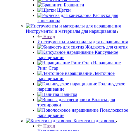
Брашинги
Щетки
Расческа для
канекалона
Инструменты и материалы для наращивания
Назад
Инструменты и материалы для наращивания
Жидкость для снятия
Капсульное
наращивание
Наращивание
Ринг Стар
Ленточное
наращивание
Голливудское
наращивание
Палитра
Волосы для
тренировки
Поволосковое
наращивание
Косметика для волос
Назад