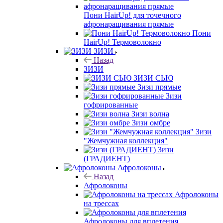
Пони HairUp! для точечного
афронаращивания прямые
Пони
HairUp! Термоволокно
ЗИЗИ
Назад
ЗИЗИ
ЗИЗИ СЬЮ
Зизи прямые
Зизи
гофрированные
Зизи волна
Зизи омбре
Зизи
"Жемчужная коллекция"
Зизи
(ГРАДИЕНТ)
Афролоконы
Назад
Афролоконы
Афролоконы
на трессах
Афролоконы для вплетения