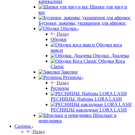
канекалона
Шапки для дред и
кос
Бусинки, зажимы, украшения для афрокос
Ободки
Назад
Ободки
Ободки коса
макси
Ободки. Диадема
Ободки Коса
Classic
Заколки
Ресницы
Назад
Ресницы
РЕСНИЦЫ. Наборы LORA LASH
РЕСНИЦЫ накладные LORA LASH
Шпильки и
невидимки
Салоны
Назад