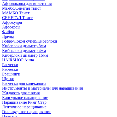
Афролоконы для вплетения
Мамбо/Сенегал твист
МАМБО Твист
СЕНЕГАЛ Твист
Афрокудри
Афрокосы
Фибра
Дреды
Гофрэ/Локон супер/Киберлоки
Киберлоки диаметр 8мм
Киберлоки диаметр 4мм
Киберлоки диаметр 16мм
HAIRSHOP Анна
Расчески
Расчески
Брашинги
Щетки
Расческа для канекалона
Инструменты и материалы для наращивания
Жидкость для снятия
Капсульное наращивание
Наращивание Ринг Стар
Ленточное наращивание
Голливудское наращивание
Палитра