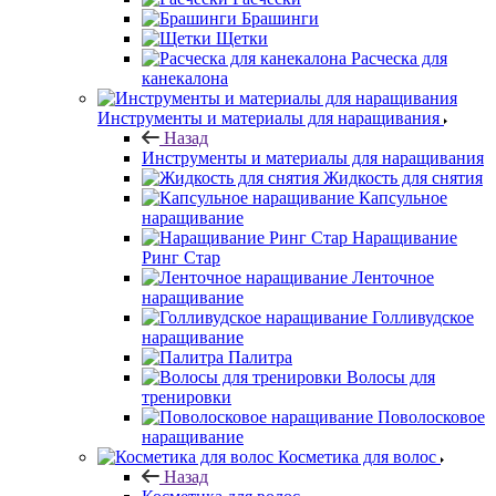
Брашинги
Щетки
Расческа для
канекалона
Инструменты и материалы для наращивания
Назад
Инструменты и материалы для наращивания
Жидкость для снятия
Капсульное
наращивание
Наращивание
Ринг Стар
Ленточное
наращивание
Голливудское
наращивание
Палитра
Волосы для
тренировки
Поволосковое
наращивание
Косметика для волос
Назад