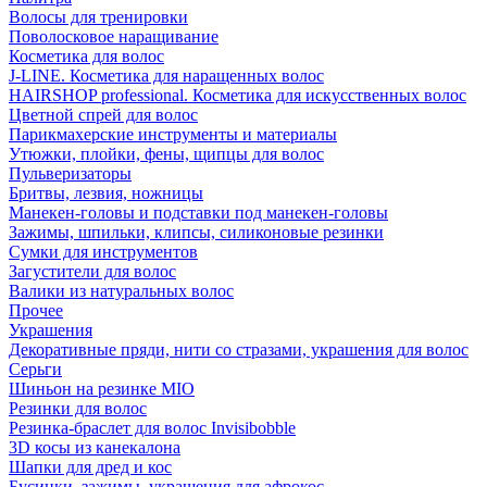
Волосы для тренировки
Поволосковое наращивание
Косметика для волос
J-LINE. Косметика для наращенных волос
HAIRSHOP professional. Косметика для искусственных волос
Цветной спрей для волос
Парикмахерские инструменты и материалы
Утюжки, плойки, фены, щипцы для волос
Пульверизаторы
Бритвы, лезвия, ножницы
Манекен-головы и подставки под манекен-головы
Зажимы, шпильки, клипсы, силиконовые резинки
Сумки для инструментов
Загустители для волос
Валики из натуральных волос
Прочее
Украшения
Декоративные пряди, нити со стразами, украшения для волос
Серьги
Шиньон на резинке MIO
Резинки для волос
Резинка-браслет для волос Invisibobble
3D косы из канекалона
Шапки для дред и кос
Бусинки, зажимы, украшения для афрокос