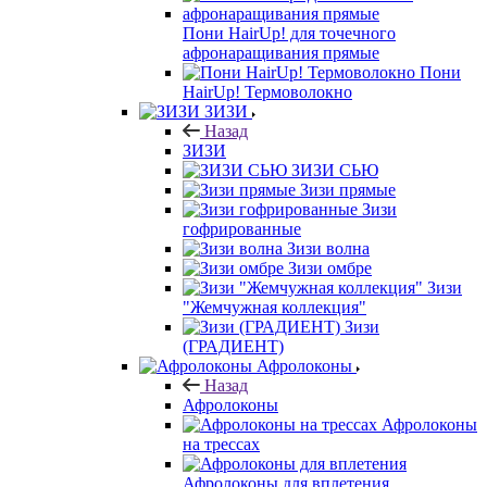
Пони HairUp! для точечного
афронаращивания прямые
Пони
HairUp! Термоволокно
ЗИЗИ
Назад
ЗИЗИ
ЗИЗИ СЬЮ
Зизи прямые
Зизи
гофрированные
Зизи волна
Зизи омбре
Зизи
"Жемчужная коллекция"
Зизи
(ГРАДИЕНТ)
Афролоконы
Назад
Афролоконы
Афролоконы
на трессах
Афролоконы для вплетения