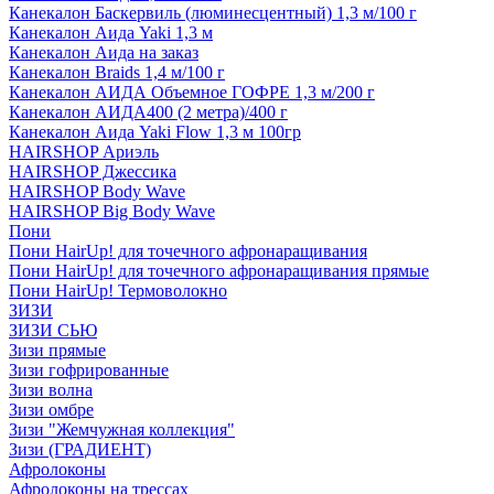
Канекалон Баскервиль (люминесцентный) 1,3 м/100 г
Канекалон Аида Yaki 1,3 м
Канекалон Аида на заказ
Канекалон Braids 1,4 м/100 г
Канекалон АИДА Объемное ГОФРЕ 1,3 м/200 г
Канекалон АИДА400 (2 метра)/400 г
Канекалон Аида Yaki Flow 1,3 м 100гр
HAIRSHOP Ариэль
HAIRSHOP Джессика
HAIRSHOP Body Wave
HAIRSHOP Big Body Wave
Пони
Пони HairUp! для точечного афронаращивания
Пони HairUp! для точечного афронаращивания прямые
Пони HairUp! Термоволокно
ЗИЗИ
ЗИЗИ СЬЮ
Зизи прямые
Зизи гофрированные
Зизи волна
Зизи омбре
Зизи "Жемчужная коллекция"
Зизи (ГРАДИЕНТ)
Афролоконы
Афролоконы на трессах