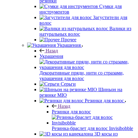
резинки
Сумки для
инструментов
Загустители для
волос
Валики из
натуральных волос
Прочее
Украшения
Назад
Украшения
Декоративные пряди, нити со стразами,
украшения для волос
Серьги
Шиньон на
резинке MIO
Резинки для волос
Назад
Резинки для волос
Резинка-браслет для волос Invisibobble
3D косы из