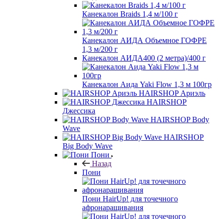
Канекалон Braids 1,4 м/100 г
Канекалон АИДА Объемное ГОФРЕ
1,3 м/200 г
Канекалон АИДА400 (2 метра)/400 г
Канекалон Аида Yaki Flow 1,3 м 100гр
HAIRSHOP Ариэль
HAIRSHOP
Джессика
HAIRSHOP Body
Wave
HAIRSHOP
Big Body Wave
Пони
Назад
Пони
Пони HairUp! для точечного
афронаращивания