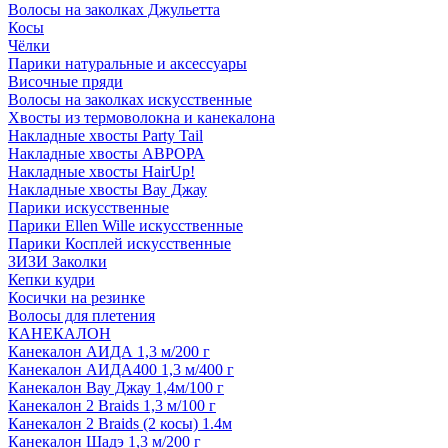
Волосы на заколках Джульетта
Косы
Чёлки
Парики натуральные и аксессуары
Височные пряди
Волосы на заколках искусственные
Хвосты из термоволокна и канекалона
Накладные хвосты Party Tail
Накладные хвосты АВРОРА
Накладные хвосты HairUp!
Накладные хвосты Вау Джау
Парики искусственные
Парики Ellen Wille искусственные
Парики Косплей искусственные
ЗИЗИ Заколки
Кепки кудри
Косички на резинке
Волосы для плетения
КАНЕКАЛОН
Канекалон АИДА 1,3 м/200 г
Канекалон АИДА400 1,3 м/400 г
Канекалон Вау Джау 1,4м/100 г
Канекалон 2 Braids 1,3 м/100 г
Канекалон 2 Braids (2 косы) 1.4м
Канекалон Шадэ 1,3 м/200 г