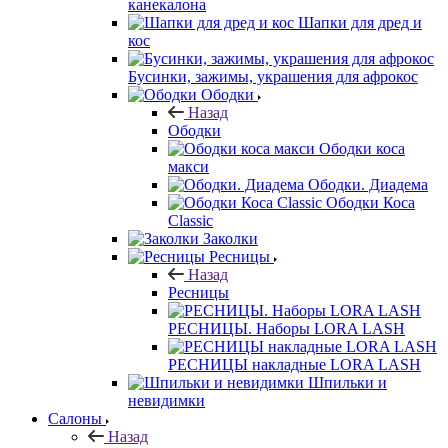
канекалона
Шапки для дред и
кос
Бусинки, зажимы, украшения для афрокос
Ободки
Назад
Ободки
Ободки коса
макси
Ободки. Диадема
Ободки Коса
Classic
Заколки
Ресницы
Назад
Ресницы
РЕСНИЦЫ. Наборы LORA LASH
РЕСНИЦЫ накладные LORA LASH
Шпильки и
невидимки
Салоны
Назад