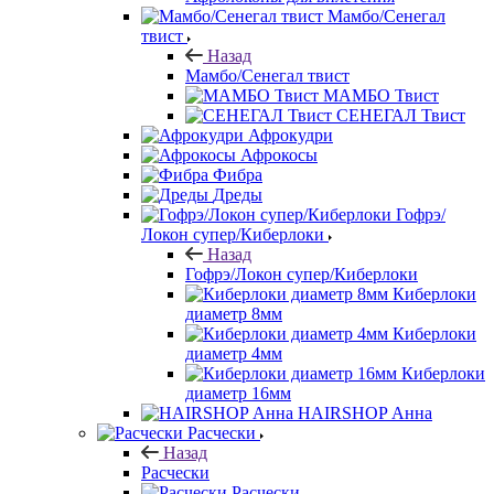
Мамбо/Сенегал
твист
Назад
Мамбо/Сенегал твист
МАМБО Твист
СЕНЕГАЛ Твист
Афрокудри
Афрокосы
Фибра
Дреды
Гофрэ/
Локон супер/Киберлоки
Назад
Гофрэ/Локон супер/Киберлоки
Киберлоки
диаметр 8мм
Киберлоки
диаметр 4мм
Киберлоки
диаметр 16мм
HAIRSHOP Анна
Расчески
Назад
Расчески
Расчески