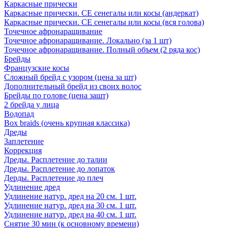
Каркасные прически
Каркасные прически. СЕ сенегалы или косы (андеркат)
Каркасные прически. СЕ сенегалы или косы (вся голова)
Точечное афронаращивание
Точечное афронаращивание. Локально (за 1 шт)
Точечное афронаращивание. Полный объем (2 ряда кос)
Брейды
Французские косы
Сложный брейд с узором (цена за шт)
Дополнительный брейд из своих волос
Брейды по голове (цена зашт)
2 брейда у лица
Водопад
Box braids (очень крупная классика)
Дреды
Заплетение
Коррекция
Дреды. Расплетение до талии
Дреды. Расплетение до лопаток
Дерды. Расплетение до плеч
Удлинение дред
Удлинение натур. дред на 20 см. 1 шт.
Удлинение натур. дред на 30 см. 1 шт.
Удлинение натур. дред на 40 см. 1 шт.
Снятие 30 мин (к основному времени)