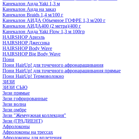
Канекалон Аида Yaki 1,3 м
Канекалон Аида на заказ
Канекалон Braids 1,4 м/100 г
Канекалон АИДА Объемное ГОФРЕ 1,3 м/200 г
Канекалон АИДА400 (2 метра)/400 г
Канекалон Аида Yaki Flow 1,3 м 100гр
HAIRSHOP Ариэль
HAIRSHOP Джессика
HAIRSHOP Body Wave
HAIRSHOP Big Body Wave
Пони
Пони HairUp! для точечного афронаращивания
Пони HairUp! для точечного афронаращивания прямые
Пони HairUp! Термоволокно
ЗИЗИ
ЗИЗИ СЬЮ
Зизи прямые
Зизи гофрированные
Зизи волна
Зизи омбре
Зизи "Жемчужная коллекция"
Зизи (ГРАДИЕНТ)
Афролоконы
Афролоконы на трессах
Афролоконы для вплетения