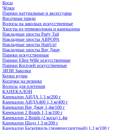
Косы
Чёлки
Парики натуральные и аксессуары
Височные пряди
Волосы на заколках искусственные
Хвосты из термоволокна и канекалона
Накладные хвосты Party Tail
Накладные хвосты АВРОРА
Накладные хвосты HairUp!
Накладные хвосты Вау Джау
Парики искусственные
Парики Ellen Wille искусственные
Парики Косплей искусственные
ЗИЗИ Заколки
Кепки кудри
Косички на резинке
Волосы для плетения
КАНЕКАЛОН
Канекалон АИДА 1,3 м/200 г
Канекалон АИДА400 1,3 м/400 г
Канекалон Вау Джау 1,4м/100 г
Канекалон 2 Braids 1,3 м/100 г
Канекалон 2 Braids (2 косы) 1.4м
Канекалон Шадэ 1,3 м/200 г
Канекалон Баскервиль (люминесцентный) 1,3 м/100 г