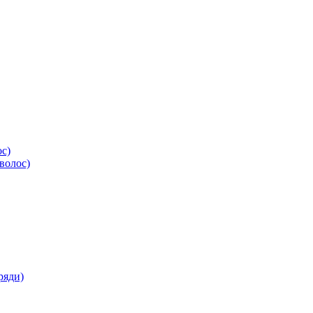
ос)
волос)
ряди)