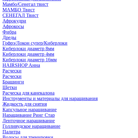
Мамбо/Сенегал твист
МАМБО Твист
СЕНЕГАЛ Твист
Афрокудри
Афрокосы
Фибра
Дреды
Гофрэ/Локон супер/Киберлоки
Киберлоки диаметр 8мм
Киберлоки диаметр 4мм
Киберлоки диаметр 16мм
HAIRSHOP Анна
Расчески
Расчески
Брашинги
Щетки
Расческа для канекалона
Инструменты и материалы для наращивания
Жидкость для снятия
Капсульное наращивание
Наращивание Ринг Стар
Ленточное наращивание
Голливудское наращивание
Палитра
Волосы для тренировки