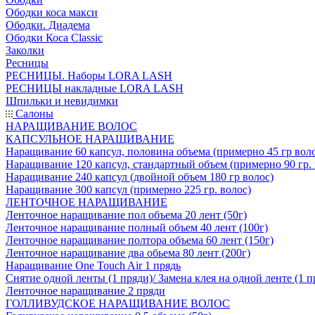
Ободки коса макси
Ободки. Диадема
Ободки Коса Classic
Заколки
Ресницы
РЕСНИЦЫ. Наборы LORA LASH
РЕСНИЦЫ накладные LORA LASH
Шпильки и невидимки
Салоны
НАРАЩИВАНИЕ ВОЛОС
КАПСУЛЬНОЕ НАРАЩИВАНИЕ
Наращивание 60 капсул, половина объема (примерно 45 гр вол
Наращивание 120 капсул, стандартный объем (примерно 90 гр. 
Наращивание 240 капсул (двойной объем 180 гр волос)
Наращивание 300 капсул (примерно 225 гр. волос)
ЛЕНТОЧНОЕ НАРАЩИВАНИЕ
Ленточное наращивание пол объема 20 лент (50г)
Ленточное наращивание полный объем 40 лент (100г)
Ленточное наращивание полтора объема 60 лент (150г)
Ленточное наращивание два обьема 80 лент (200г)
Наращивание One Touch Air 1 прядь
Снятие одной ленты (1 пряди)/ Замена клея на одной ленте (1 п
Ленточное наращивание 2 пряди
ГОЛЛИВУДСКОЕ НАРАЩИВАНИЕ ВОЛОС