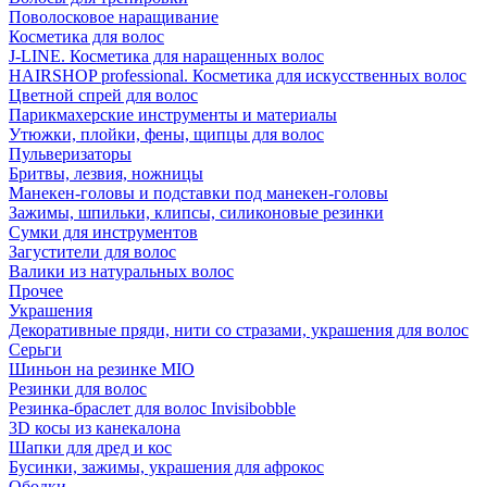
Поволосковое наращивание
Косметика для волос
J-LINE. Косметика для наращенных волос
HAIRSHOP professional. Косметика для искусственных волос
Цветной спрей для волос
Парикмахерские инструменты и материалы
Утюжки, плойки, фены, щипцы для волос
Пульверизаторы
Бритвы, лезвия, ножницы
Манекен-головы и подставки под манекен-головы
Зажимы, шпильки, клипсы, силиконовые резинки
Сумки для инструментов
Загустители для волос
Валики из натуральных волос
Прочее
Украшения
Декоративные пряди, нити со стразами, украшения для волос
Серьги
Шиньон на резинке MIO
Резинки для волос
Резинка-браслет для волос Invisibobble
3D косы из канекалона
Шапки для дред и кос
Бусинки, зажимы, украшения для афрокос
Ободки