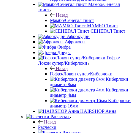
Мамбо/Сенегал
твист
Назад
Мамбо/Сенегал твист
МАМБО Твист
СЕНЕГАЛ Твист
Афрокудри
Афрокосы
Фибра
Дреды
Гофрэ/
Локон супер/Киберлоки
Назад
Гофрэ/Локон супер/Киберлоки
Киберлоки
диаметр 8мм
Киберлоки
диаметр 4мм
Киберлоки
диаметр 16мм
HAIRSHOP Анна
Расчески
Назад
Расчески
Расчески