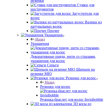
резинки
Сумки для
инструментов
Загустители для
волос
Валики из
натуральных волос
Прочее
Украшения
Назад
Украшения
Декоративные пряди, нити со стразами,
украшения для волос
Серьги
Шиньон на
резинке MIO
Резинки для волос
Назад
Резинки для волос
Резинка-браслет для волос Invisibobble
3D косы из