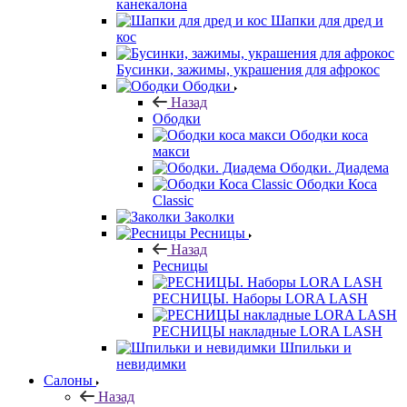
канекалона
Шапки для дред и
кос
Бусинки, зажимы, украшения для афрокос
Ободки
Назад
Ободки
Ободки коса
макси
Ободки. Диадема
Ободки Коса
Classic
Заколки
Ресницы
Назад
Ресницы
РЕСНИЦЫ. Наборы LORA LASH
РЕСНИЦЫ накладные LORA LASH
Шпильки и
невидимки
Салоны
Назад