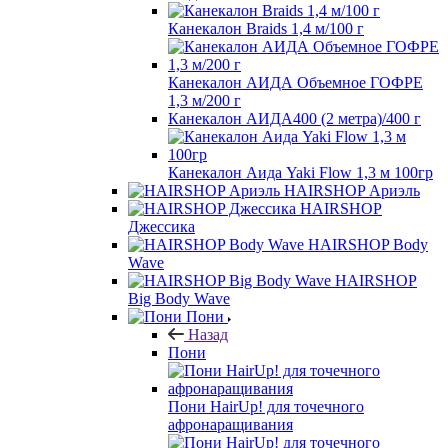
Канекалон Braids 1,4 м/100 г
Канекалон АИДА Объемное ГОФРЕ
1,3 м/200 г
Канекалон АИДА400 (2 метра)/400 г
Канекалон Аида Yaki Flow 1,3 м 100гр
HAIRSHOP Ариэль
HAIRSHOP
Джессика
HAIRSHOP Body
Wave
HAIRSHOP
Big Body Wave
Пони
Назад
Пони
Пони HairUp! для точечного
афронаращивания