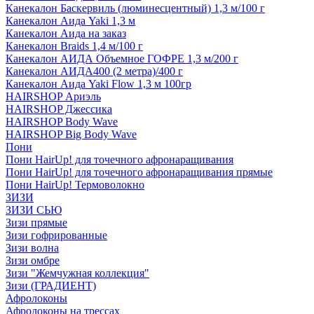
Канекалон Баскервиль (люминесцентный) 1,3 м/100 г
Канекалон Аида Yaki 1,3 м
Канекалон Аида на заказ
Канекалон Braids 1,4 м/100 г
Канекалон АИДА Объемное ГОФРЕ 1,3 м/200 г
Канекалон АИДА400 (2 метра)/400 г
Канекалон Аида Yaki Flow 1,3 м 100гр
HAIRSHOP Ариэль
HAIRSHOP Джессика
HAIRSHOP Body Wave
HAIRSHOP Big Body Wave
Пони
Пони HairUp! для точечного афронаращивания
Пони HairUp! для точечного афронаращивания прямые
Пони HairUp! Термоволокно
ЗИЗИ
ЗИЗИ СЬЮ
Зизи прямые
Зизи гофрированные
Зизи волна
Зизи омбре
Зизи "Жемчужная коллекция"
Зизи (ГРАДИЕНТ)
Афролоконы
Афролоконы на трессах