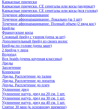
Каркасные прически
Каркасные прически. СЕ сенегалы или косы (андеркат)
Каркасные прически. СЕ сенегалы или косы (вся голова)
Точечное афронаращивание
Точечное афронаращивание. Локально (за 1 шт)
Точечное афронаращивание. Полный объем (2 ряда кос)
Брейды
Французские косы
Сложный брейд с узором (цена за шт)
Дополнительный брейд из своих волос
Брейды по голове (цена зашт)
2 брейда у лица
Водопад
Box braids (очень крупная классика)
Дреды
Заплетение
Коррекция
Дреды. Расплетение до талии
Дреды. Расплетение до лопаток
Дерды. Расплетение до плеч
Удлинение дред
Удлинение натур. дред на 20 см. 1 шт.
Удлинение натур. дред на 30 см. 1 шт.
Удлинение натур. дред на 40 см. 1 шт.
Снятие 30 мин (к основному времени)