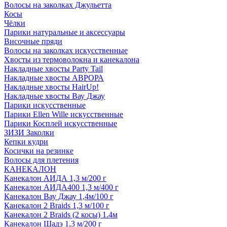
Волосы на заколках Джульетта
Косы
Чёлки
Парики натуральные и аксессуары
Височные пряди
Волосы на заколках искусственные
Хвосты из термоволокна и канекалона
Накладные хвосты Party Tail
Накладные хвосты АВРОРА
Накладные хвосты HairUp!
Накладные хвосты Вау Джау
Парики искусственные
Парики Ellen Wille искусственные
Парики Косплей искусственные
ЗИЗИ Заколки
Кепки кудри
Косички на резинке
Волосы для плетения
КАНЕКАЛОН
Канекалон АИДА 1,3 м/200 г
Канекалон АИДА400 1,3 м/400 г
Канекалон Вау Джау 1,4м/100 г
Канекалон 2 Braids 1,3 м/100 г
Канекалон 2 Braids (2 косы) 1.4м
Канекалон Шадэ 1,3 м/200 г