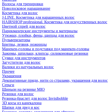
Волосы для тренировки
Поволосковое наращивание
Косметика для волос
J-LINE. Косметика для наращенных волос
HAIRSHOP professional. Косметика для искусственных волос
Цветной спрей для волос
Парикмахерские инструменты и материалы
Утюжки, плойки, фены, щипцы для волос
Пульверизаторы
Бритвы, лезвия, ножницы
Манекен-головы и подставки под манекен-головы
Зажимы, шпильки, клипсы, силиконовые резинки
Сумки для инструментов
Загустители для волос
Валики из натуральных волос
Прочее
Украшения
Декоративные пряди, нити со стразами, украшения для волос
Серьги
Шиньон на резинке MIO
Резинки для волос
Резинка-браслет для волос Invisibobble
3D косы из канекалона
Шапки для дред и кос
Бусинки, зажимы, украшения для афрокос