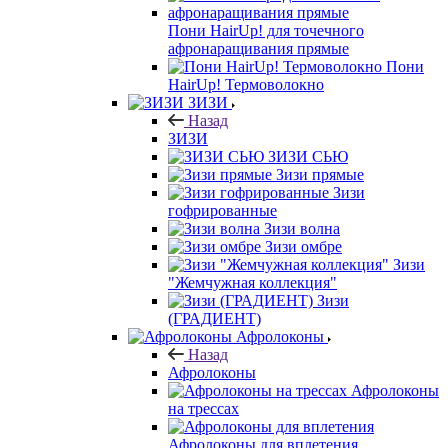
Пони HairUp! для точечного
афронаращивания прямые
Пони
HairUp! Термоволокно
ЗИЗИ
Назад
ЗИЗИ
ЗИЗИ СЬЮ
Зизи прямые
Зизи
гофрированные
Зизи волна
Зизи омбре
Зизи
"Жемчужная коллекция"
Зизи
(ГРАДИЕНТ)
Афролоконы
Назад
Афролоконы
Афролоконы
на трессах
Афролоконы для вплетения