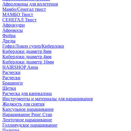
Афролоконы для вплетения
Мамбо/Сенегал твист
МАМБО Твист
СЕНЕГАЛ Твист
Афрокудри
Афрокосы
Фибра
Дреды
Гофрэ/Локон супер/Киберлоки
Киберлоки диаметр 8мм
Киберлоки диаметр 4мм
Киберлоки диаметр 16мм
HAIRSHOP Анна
Расчески
Расчески
Брашинги
Щетки
Расческа для канекалона
Инструменты и материалы для наращивания
Жидкость для снятия
Капсульное наращивание
Наращивание Ринг Стар
Ленточное наращивание
Голливудское наращивание
Палитра