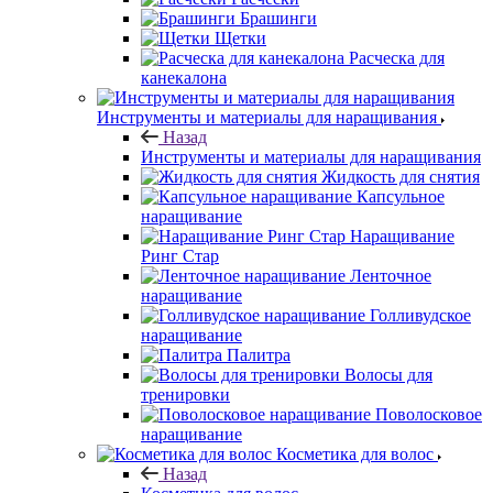
Брашинги
Щетки
Расческа для
канекалона
Инструменты и материалы для наращивания
Назад
Инструменты и материалы для наращивания
Жидкость для снятия
Капсульное
наращивание
Наращивание
Ринг Стар
Ленточное
наращивание
Голливудское
наращивание
Палитра
Волосы для
тренировки
Поволосковое
наращивание
Косметика для волос
Назад