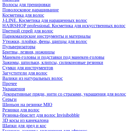
Волосы для тренировки
Поволосковое наращивание
Косметика для волос
J-LINE. Косметика для наращенных волос
HAIRSHOP professional. Косметика для искусственных волос
Цветной спрей для волос
Парикмахерские инструменты и материалы
Утюжки, плойки, фены, щипцы для волос
Пульверизаторы
Бритвы, лезвия, ножницы
Манекен-головы и подставки под манекен-головы
Зажимы, шпильки, клипсы, силиконовые резинки
Сумки для инструментов
Загустители для волос
Валики из натуральных волос
Прочее
Украшения
Декоративные пряди, нити со стразами, украшения для волос
Серьги
Шиньон на резинке MIO
Резинки для волос
Резинка-браслет для волос Invisibobble
3D косы из канекалона
Шапки для дред и кос
Бусинки, зажимы, украшения для афрокос