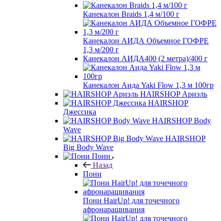
Канекалон Braids 1,4 м/100 г
Канекалон АИДА Объемное ГОФРЕ
1,3 м/200 г
Канекалон АИДА400 (2 метра)/400 г
Канекалон Аида Yaki Flow 1,3 м 100гр
HAIRSHOP Ариэль
HAIRSHOP
Джессика
HAIRSHOP Body
Wave
HAIRSHOP
Big Body Wave
Пони
Назад
Пони
Пони HairUp! для точечного
афронаращивания