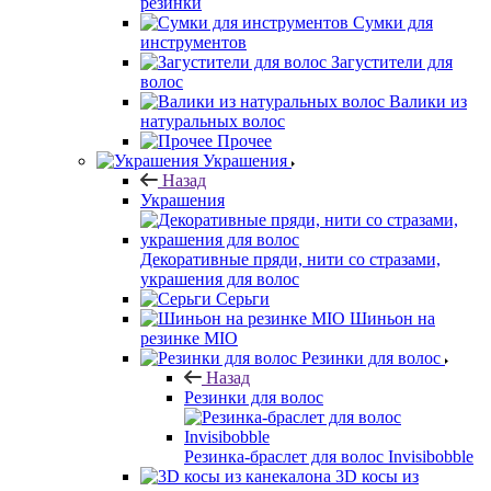
резинки
Сумки для
инструментов
Загустители для
волос
Валики из
натуральных волос
Прочее
Украшения
Назад
Украшения
Декоративные пряди, нити со стразами,
украшения для волос
Серьги
Шиньон на
резинке MIO
Резинки для волос
Назад
Резинки для волос
Резинка-браслет для волос Invisibobble
3D косы из