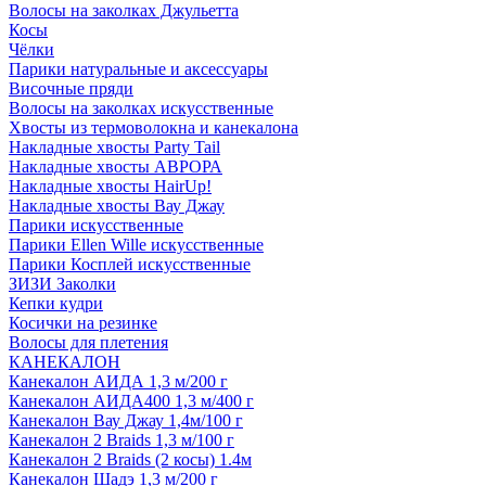
Волосы на заколках Джульетта
Косы
Чёлки
Парики натуральные и аксессуары
Височные пряди
Волосы на заколках искусственные
Хвосты из термоволокна и канекалона
Накладные хвосты Party Tail
Накладные хвосты АВРОРА
Накладные хвосты HairUp!
Накладные хвосты Вау Джау
Парики искусственные
Парики Ellen Wille искусственные
Парики Косплей искусственные
ЗИЗИ Заколки
Кепки кудри
Косички на резинке
Волосы для плетения
КАНЕКАЛОН
Канекалон АИДА 1,3 м/200 г
Канекалон АИДА400 1,3 м/400 г
Канекалон Вау Джау 1,4м/100 г
Канекалон 2 Braids 1,3 м/100 г
Канекалон 2 Braids (2 косы) 1.4м
Канекалон Шадэ 1,3 м/200 г