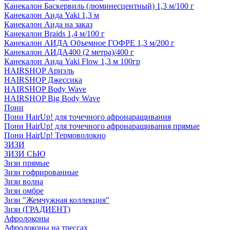
Канекалон Баскервиль (люминесцентный) 1,3 м/100 г
Канекалон Аида Yaki 1,3 м
Канекалон Аида на заказ
Канекалон Braids 1,4 м/100 г
Канекалон АИДА Объемное ГОФРЕ 1,3 м/200 г
Канекалон АИДА400 (2 метра)/400 г
Канекалон Аида Yaki Flow 1,3 м 100гр
HAIRSHOP Ариэль
HAIRSHOP Джессика
HAIRSHOP Body Wave
HAIRSHOP Big Body Wave
Пони
Пони HairUp! для точечного афронаращивания
Пони HairUp! для точечного афронаращивания прямые
Пони HairUp! Термоволокно
ЗИЗИ
ЗИЗИ СЬЮ
Зизи прямые
Зизи гофрированные
Зизи волна
Зизи омбре
Зизи "Жемчужная коллекция"
Зизи (ГРАДИЕНТ)
Афролоконы
Афролоконы на трессах