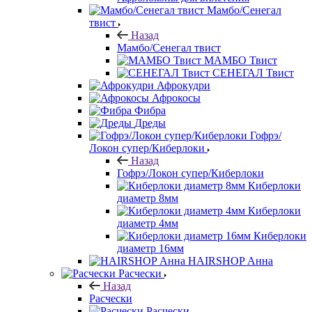
Мамбо/Сенегал
твист
Назад
Мамбо/Сенегал твист
МАМБО Твист
СЕНЕГАЛ Твист
Афрокудри
Афрокосы
Фибра
Дреды
Гофрэ/
Локон супер/Киберлоки
Назад
Гофрэ/Локон супер/Киберлоки
Киберлоки
диаметр 8мм
Киберлоки
диаметр 4мм
Киберлоки
диаметр 16мм
HAIRSHOP Анна
Расчески
Назад
Расчески
Расчески