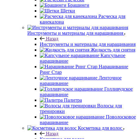
Брашинги
Щетки
Расческа для
канекалона
Инструменты и материалы для наращивания
Назад
Инструменты и материалы для наращивания
Жидкость для снятия
Капсульное
наращивание
Наращивание
Ринг Стар
Ленточное
наращивание
Голливудское
наращивание
Палитра
Волосы для
тренировки
Поволосковое
наращивание
Косметика для волос
Назад