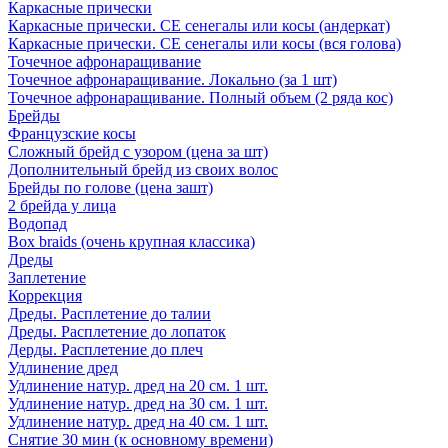
Каркасные прически
Каркасные прически. СЕ сенегалы или косы (андеркат)
Каркасные прически. СЕ сенегалы или косы (вся голова)
Точечное афронаращивание
Точечное афронаращивание. Локально (за 1 шт)
Точечное афронаращивание. Полный объем (2 ряда кос)
Брейды
Французские косы
Сложный брейд с узором (цена за шт)
Дополнительный брейд из своих волос
Брейды по голове (цена зашт)
2 брейда у лица
Водопад
Box braids (очень крупная классика)
Дреды
Заплетение
Коррекция
Дреды. Расплетение до талии
Дреды. Расплетение до лопаток
Дерды. Расплетение до плеч
Удлинение дред
Удлинение натур. дред на 20 см. 1 шт.
Удлинение натур. дред на 30 см. 1 шт.
Удлинение натур. дред на 40 см. 1 шт.
Снятие 30 мин (к основному времени)