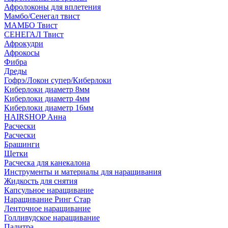
Афролоконы для вплетения
Мамбо/Сенегал твист
МАМБО Твист
СЕНЕГАЛ Твист
Афрокудри
Афрокосы
Фибра
Дреды
Гофрэ/Локон супер/Киберлоки
Киберлоки диаметр 8мм
Киберлоки диаметр 4мм
Киберлоки диаметр 16мм
HAIRSHOP Анна
Расчески
Расчески
Брашинги
Щетки
Расческа для канекалона
Инструменты и материалы для наращивания
Жидкость для снятия
Капсульное наращивание
Наращивание Ринг Стар
Ленточное наращивание
Голливудское наращивание
Палитра