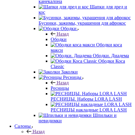
канекалона
Шапки для дред и
кос
Бусинки, зажимы, украшения для афрокос
Ободки
Назад
Ободки
Ободки коса
макси
Ободки. Диадема
Ободки Коса
Classic
Заколки
Ресницы
Назад
Ресницы
РЕСНИЦЫ. Наборы LORA LASH
РЕСНИЦЫ накладные LORA LASH
Шпильки и
невидимки
Салоны
Назад