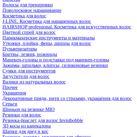
Волосы для тренировки
Поволосковое наращивание
Косметика для волос
J-LINE. Косметика для наращенных волос
HAIRSHOP professional. Косметика для искусственных волос
Цветной спрей для волос
Парикмахерские инструменты и материалы
Утюжки, плойки, фены, щипцы для волос
Пульверизаторы
Бритвы, лезвия, ножницы
Манекен-головы и подставки под манекен-головы
Зажимы, шпильки, клипсы, силиконовые резинки
Сумки для инструментов
Загустители для волос
Валики из натуральных волос
Прочее
Украшения
Декоративные пряди, нити со стразами, украшения для волос
Серьги
Шиньон на резинке MIO
Резинки для волос
Резинка-браслет для волос Invisibobble
3D косы из канекалона
Шапки для дред и кос
Бусинки, зажимы, украшения для афрокос