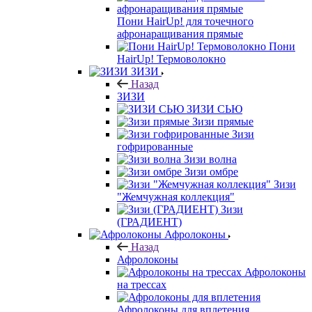
Пони HairUp! для точечного
афронаращивания прямые
Пони
HairUp! Термоволокно
ЗИЗИ
Назад
ЗИЗИ
ЗИЗИ СЬЮ
Зизи прямые
Зизи
гофрированные
Зизи волна
Зизи омбре
Зизи
"Жемчужная коллекция"
Зизи
(ГРАДИЕНТ)
Афролоконы
Назад
Афролоконы
Афролоконы
на трессах
Афролоконы для вплетения