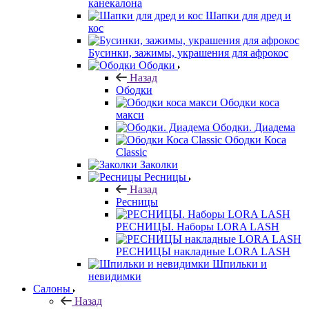
канекалона
Шапки для дред и
кос
Бусинки, зажимы, украшения для афрокос
Ободки
Назад
Ободки
Ободки коса
макси
Ободки. Диадема
Ободки Коса
Classic
Заколки
Ресницы
Назад
Ресницы
РЕСНИЦЫ. Наборы LORA LASH
РЕСНИЦЫ накладные LORA LASH
Шпильки и
невидимки
Салоны
Назад