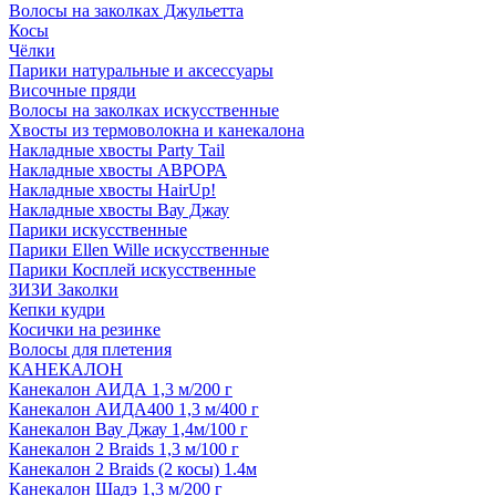
Волосы на заколках Джульетта
Косы
Чёлки
Парики натуральные и аксессуары
Височные пряди
Волосы на заколках искусственные
Хвосты из термоволокна и канекалона
Накладные хвосты Party Tail
Накладные хвосты АВРОРА
Накладные хвосты HairUp!
Накладные хвосты Вау Джау
Парики искусственные
Парики Ellen Wille искусственные
Парики Косплей искусственные
ЗИЗИ Заколки
Кепки кудри
Косички на резинке
Волосы для плетения
КАНЕКАЛОН
Канекалон АИДА 1,3 м/200 г
Канекалон АИДА400 1,3 м/400 г
Канекалон Вау Джау 1,4м/100 г
Канекалон 2 Braids 1,3 м/100 г
Канекалон 2 Braids (2 косы) 1.4м
Канекалон Шадэ 1,3 м/200 г