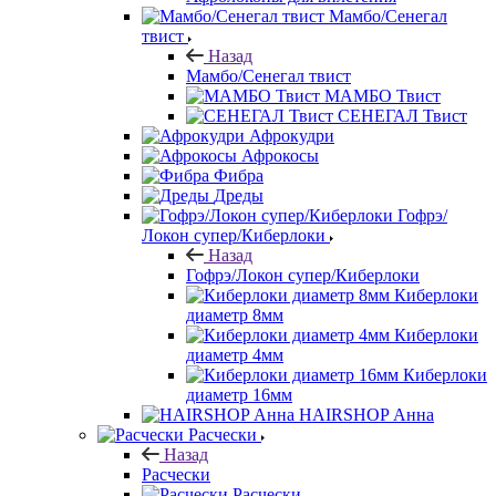
Мамбо/Сенегал
твист
Назад
Мамбо/Сенегал твист
МАМБО Твист
СЕНЕГАЛ Твист
Афрокудри
Афрокосы
Фибра
Дреды
Гофрэ/
Локон супер/Киберлоки
Назад
Гофрэ/Локон супер/Киберлоки
Киберлоки
диаметр 8мм
Киберлоки
диаметр 4мм
Киберлоки
диаметр 16мм
HAIRSHOP Анна
Расчески
Назад
Расчески
Расчески