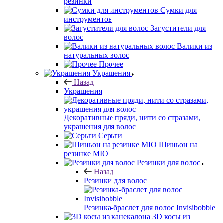
резинки
Сумки для
инструментов
Загустители для
волос
Валики из
натуральных волос
Прочее
Украшения
Назад
Украшения
Декоративные пряди, нити со стразами,
украшения для волос
Серьги
Шиньон на
резинке MIO
Резинки для волос
Назад
Резинки для волос
Резинка-браслет для волос Invisibobble
3D косы из