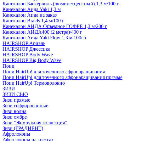
Канекалон Баскервиль (люминесцентный) 1,3 м/100 г
Канекалон Аида Yaki 1,3 м
Канекалон Аида на заказ
Канекалон Braids 1,4 м/100 г
Канекалон АИДА Объемное ГОФРЕ 1,3 м/200 г
Канекалон АИДА400 (2 метра)/400 г
Канекалон Аида Yaki Flow 1,3 м 100гр
HAIRSHOP Ариэль
HAIRSHOP Джессика
HAIRSHOP Body Wave
HAIRSHOP Big Body Wave
Пони
Пони HairUp! для точечного афронаращивания
Пони HairUp! для точечного афронаращивания прямые
Пони HairUp! Термоволокно
ЗИЗИ
ЗИЗИ СЬЮ
Зизи прямые
Зизи гофрированные
Зизи волна
Зизи омбре
Зизи "Жемчужная коллекция"
Зизи (ГРАДИЕНТ)
Афролоконы
Афролоконы на трессах