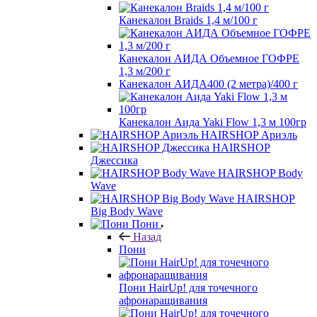
Канекалон Braids 1,4 м/100 г
Канекалон АИДА Объемное ГОФРЕ
1,3 м/200 г
Канекалон АИДА400 (2 метра)/400 г
Канекалон Аида Yaki Flow 1,3 м 100гр
HAIRSHOP Ариэль
HAIRSHOP
Джессика
HAIRSHOP Body
Wave
HAIRSHOP
Big Body Wave
Пони
Назад
Пони
Пони HairUp! для точечного
афронаращивания