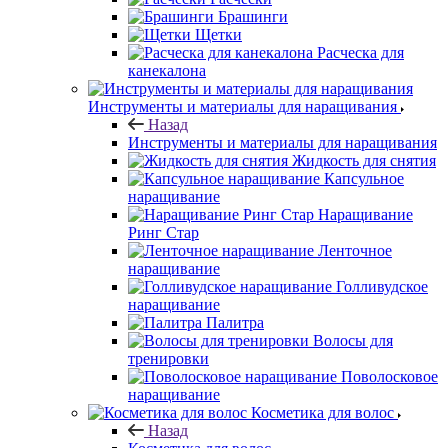
Брашинги
Щетки
Расческа для
канекалона
Инструменты и материалы для наращивания
Назад
Инструменты и материалы для наращивания
Жидкость для снятия
Капсульное
наращивание
Наращивание
Ринг Стар
Ленточное
наращивание
Голливудское
наращивание
Палитра
Волосы для
тренировки
Поволосковое
наращивание
Косметика для волос
Назад