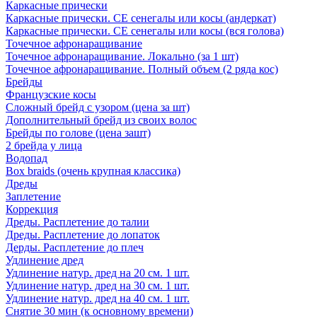
Каркасные прически
Каркасные прически. СЕ сенегалы или косы (андеркат)
Каркасные прически. СЕ сенегалы или косы (вся голова)
Точечное афронаращивание
Точечное афронаращивание. Локально (за 1 шт)
Точечное афронаращивание. Полный объем (2 ряда кос)
Брейды
Французские косы
Сложный брейд с узором (цена за шт)
Дополнительный брейд из своих волос
Брейды по голове (цена зашт)
2 брейда у лица
Водопад
Box braids (очень крупная классика)
Дреды
Заплетение
Коррекция
Дреды. Расплетение до талии
Дреды. Расплетение до лопаток
Дерды. Расплетение до плеч
Удлинение дред
Удлинение натур. дред на 20 см. 1 шт.
Удлинение натур. дред на 30 см. 1 шт.
Удлинение натур. дред на 40 см. 1 шт.
Снятие 30 мин (к основному времени)