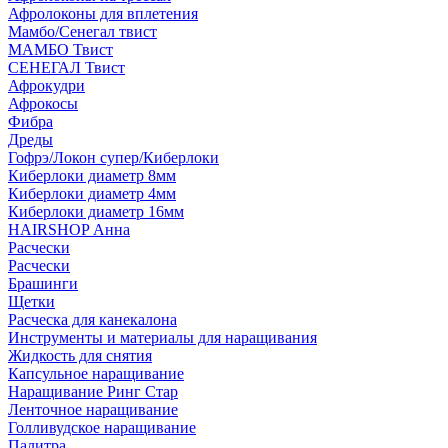
Афролоконы для вплетения
Мамбо/Сенегал твист
МАМБО Твист
СЕНЕГАЛ Твист
Афрокудри
Афрокосы
Фибра
Дреды
Гофрэ/Локон супер/Киберлоки
Киберлоки диаметр 8мм
Киберлоки диаметр 4мм
Киберлоки диаметр 16мм
HAIRSHOP Анна
Расчески
Расчески
Брашинги
Щетки
Расческа для канекалона
Инструменты и материалы для наращивания
Жидкость для снятия
Капсульное наращивание
Наращивание Ринг Стар
Ленточное наращивание
Голливудское наращивание
Палитра