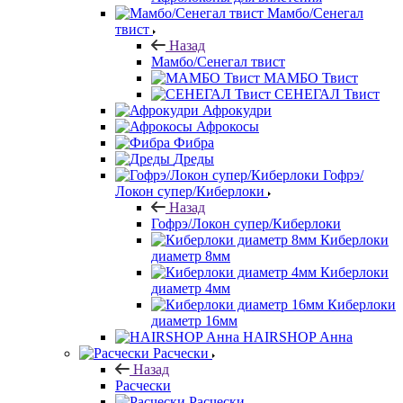
Мамбо/Сенегал
твист
Назад
Мамбо/Сенегал твист
МАМБО Твист
СЕНЕГАЛ Твист
Афрокудри
Афрокосы
Фибра
Дреды
Гофрэ/
Локон супер/Киберлоки
Назад
Гофрэ/Локон супер/Киберлоки
Киберлоки
диаметр 8мм
Киберлоки
диаметр 4мм
Киберлоки
диаметр 16мм
HAIRSHOP Анна
Расчески
Назад
Расчески
Расчески