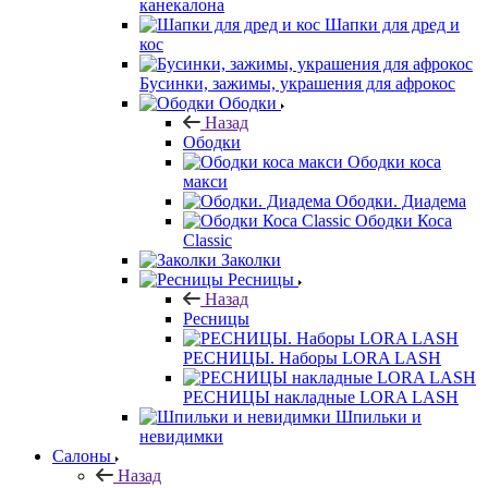
канекалона
Шапки для дред и
кос
Бусинки, зажимы, украшения для афрокос
Ободки
Назад
Ободки
Ободки коса
макси
Ободки. Диадема
Ободки Коса
Classic
Заколки
Ресницы
Назад
Ресницы
РЕСНИЦЫ. Наборы LORA LASH
РЕСНИЦЫ накладные LORA LASH
Шпильки и
невидимки
Салоны
Назад