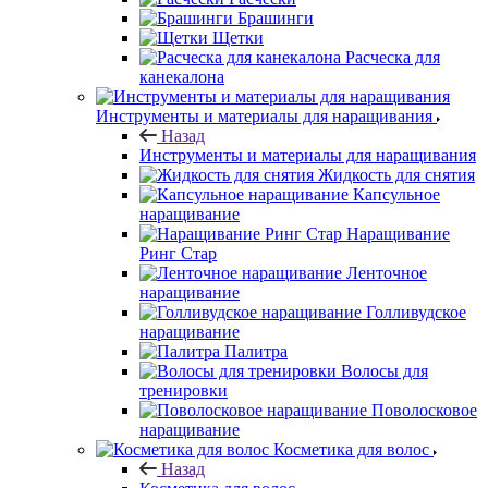
Брашинги
Щетки
Расческа для
канекалона
Инструменты и материалы для наращивания
Назад
Инструменты и материалы для наращивания
Жидкость для снятия
Капсульное
наращивание
Наращивание
Ринг Стар
Ленточное
наращивание
Голливудское
наращивание
Палитра
Волосы для
тренировки
Поволосковое
наращивание
Косметика для волос
Назад