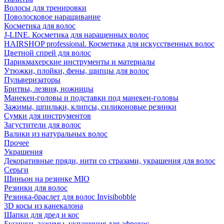
Волосы для тренировки
Поволосковое наращивание
Косметика для волос
J-LINE. Косметика для наращенных волос
HAIRSHOP professional. Косметика для искусственных волос
Цветной спрей для волос
Парикмахерские инструменты и материалы
Утюжки, плойки, фены, щипцы для волос
Пульверизаторы
Бритвы, лезвия, ножницы
Манекен-головы и подставки под манекен-головы
Зажимы, шпильки, клипсы, силиконовые резинки
Сумки для инструментов
Загустители для волос
Валики из натуральных волос
Прочее
Украшения
Декоративные пряди, нити со стразами, украшения для волос
Серьги
Шиньон на резинке MIO
Резинки для волос
Резинка-браслет для волос Invisibobble
3D косы из канекалона
Шапки для дред и кос
Бусинки, зажимы, украшения для афрокос