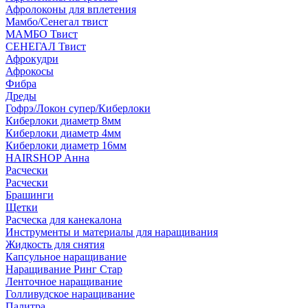
Афролоконы для вплетения
Мамбо/Сенегал твист
МАМБО Твист
СЕНЕГАЛ Твист
Афрокудри
Афрокосы
Фибра
Дреды
Гофрэ/Локон супер/Киберлоки
Киберлоки диаметр 8мм
Киберлоки диаметр 4мм
Киберлоки диаметр 16мм
HAIRSHOP Анна
Расчески
Расчески
Брашинги
Щетки
Расческа для канекалона
Инструменты и материалы для наращивания
Жидкость для снятия
Капсульное наращивание
Наращивание Ринг Стар
Ленточное наращивание
Голливудское наращивание
Палитра