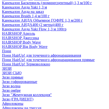
Канекалон Баскервиль (люминесцентный) 1,3 м/100 г
Канекалон Аида Yaki 1,3 м
Канекалон Аида на заказ
Канекалон Braids 1,4 м/100 г
Канекалон АИДА Объемное ГОФРЕ 1,3 м/200 г
Канекалон АИДА400 (2 метра)/400 г
Канекалон Аида Yaki Flow 1,3 м 100гр
HAIRSHOP Ариэль
HAIRSHOP Джессика
HAIRSHOP Body Wave
HAIRSHOP Big Body Wave
Пони
Пони HairUp! для точечного афронаращивания
Пони HairUp! для точечного афронаращивания прямые
Пони HairUp! Термоволокно
ЗИЗИ
ЗИЗИ СЬЮ
Зизи прямые
Зизи гофрированные
Зизи волна
Зизи омбре
Зизи "Жемчужная коллекция"
Зизи (ГРАДИЕНТ)
Афролоконы
Афролоконы на трессах