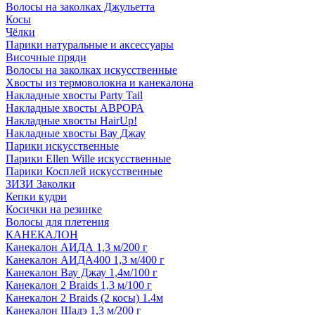
Волосы на заколках Джульетта
Косы
Чёлки
Парики натуральные и аксессуары
Височные пряди
Волосы на заколках искусственные
Хвосты из термоволокна и канекалона
Накладные хвосты Party Tail
Накладные хвосты АВРОРА
Накладные хвосты HairUp!
Накладные хвосты Вау Джау
Парики искусственные
Парики Ellen Wille искусственные
Парики Косплей искусственные
ЗИЗИ Заколки
Кепки кудри
Косички на резинке
Волосы для плетения
КАНЕКАЛОН
Канекалон АИДА 1,3 м/200 г
Канекалон АИДА400 1,3 м/400 г
Канекалон Вау Джау 1,4м/100 г
Канекалон 2 Braids 1,3 м/100 г
Канекалон 2 Braids (2 косы) 1.4м
Канекалон Шадэ 1,3 м/200 г