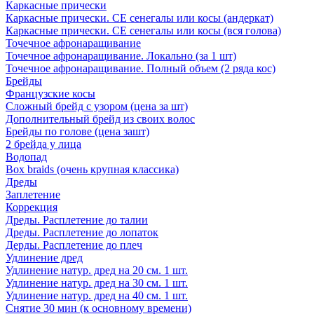
Каркасные прически
Каркасные прически. СЕ сенегалы или косы (андеркат)
Каркасные прически. СЕ сенегалы или косы (вся голова)
Точечное афронаращивание
Точечное афронаращивание. Локально (за 1 шт)
Точечное афронаращивание. Полный объем (2 ряда кос)
Брейды
Французские косы
Сложный брейд с узором (цена за шт)
Дополнительный брейд из своих волос
Брейды по голове (цена зашт)
2 брейда у лица
Водопад
Box braids (очень крупная классика)
Дреды
Заплетение
Коррекция
Дреды. Расплетение до талии
Дреды. Расплетение до лопаток
Дерды. Расплетение до плеч
Удлинение дред
Удлинение натур. дред на 20 см. 1 шт.
Удлинение натур. дред на 30 см. 1 шт.
Удлинение натур. дред на 40 см. 1 шт.
Снятие 30 мин (к основному времени)