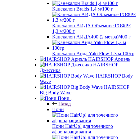
Канекалон Braids 1,4 м/100 г
Канекалон АИДА Объемное ГОФРЕ
1,3 м/200 г
Канекалон АИДА400 (2 метра)/400 г
Канекалон Аида Yaki Flow 1,3 м 100гр
HAIRSHOP Ариэль
HAIRSHOP
Джессика
HAIRSHOP Body
Wave
HAIRSHOP
Big Body Wave
Пони
Назад
Пони
Пони HairUp! для точечного
афронаращивания