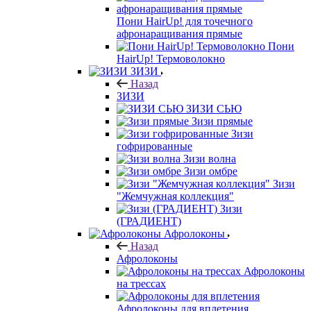
Пони HairUp! для точечного
афронаращивания прямые
Пони
HairUp! Термоволокно
ЗИЗИ
Назад
ЗИЗИ
ЗИЗИ СЬЮ
Зизи прямые
Зизи
гофрированные
Зизи волна
Зизи омбре
Зизи
"Жемчужная коллекция"
Зизи
(ГРАДИЕНТ)
Афролоконы
Назад
Афролоконы
Афролоконы
на трессах
Афролоконы для вплетения