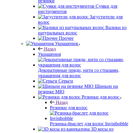
резинки
Сумки для
инструментов
Загустители для
волос
Валики из
натуральных волос
Прочее
Украшения
Назад
Украшения
Декоративные пряди, нити со стразами,
украшения для волос
Серьги
Шиньон на
резинке MIO
Резинки для волос
Назад
Резинки для волос
Резинка-браслет для волос Invisibobble
3D косы из