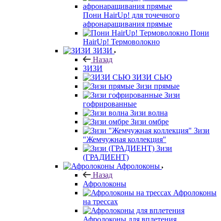
Пони HairUp! для точечного
афронаращивания прямые
Пони
HairUp! Термоволокно
ЗИЗИ
Назад
ЗИЗИ
ЗИЗИ СЬЮ
Зизи прямые
Зизи
гофрированные
Зизи волна
Зизи омбре
Зизи
"Жемчужная коллекция"
Зизи
(ГРАДИЕНТ)
Афролоконы
Назад
Афролоконы
Афролоконы
на трессах
Афролоконы для вплетения