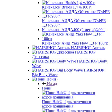
Канекалон Braids 1,4 м/100 г
Канекалон АИДА Объемное ГОФРЕ
1,3 м/200 г
Канекалон АИДА400 (2 метра)/400 г
Канекалон Аида Yaki Flow 1,3 м 100гр
HAIRSHOP Ариэль
HAIRSHOP
Джессика
HAIRSHOP Body
Wave
HAIRSHOP
Big Body Wave
Пони
Назад
Пони
Пони HairUp! для точечного
афронаращивания