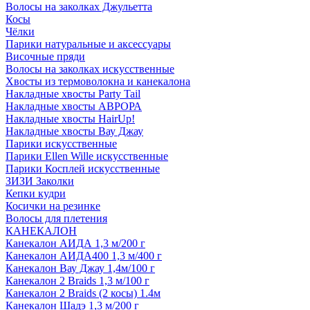
Волосы на заколках Джульетта
Косы
Чёлки
Парики натуральные и аксессуары
Височные пряди
Волосы на заколках искусственные
Хвосты из термоволокна и канекалона
Накладные хвосты Party Tail
Накладные хвосты АВРОРА
Накладные хвосты HairUp!
Накладные хвосты Вау Джау
Парики искусственные
Парики Ellen Wille искусственные
Парики Косплей искусственные
ЗИЗИ Заколки
Кепки кудри
Косички на резинке
Волосы для плетения
КАНЕКАЛОН
Канекалон АИДА 1,3 м/200 г
Канекалон АИДА400 1,3 м/400 г
Канекалон Вау Джау 1,4м/100 г
Канекалон 2 Braids 1,3 м/100 г
Канекалон 2 Braids (2 косы) 1.4м
Канекалон Шадэ 1,3 м/200 г