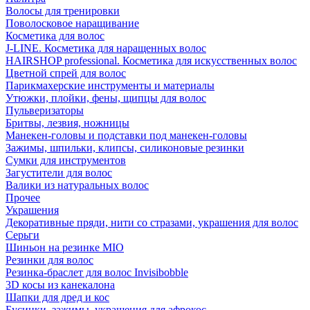
Волосы для тренировки
Поволосковое наращивание
Косметика для волос
J-LINE. Косметика для наращенных волос
HAIRSHOP professional. Косметика для искусственных волос
Цветной спрей для волос
Парикмахерские инструменты и материалы
Утюжки, плойки, фены, щипцы для волос
Пульверизаторы
Бритвы, лезвия, ножницы
Манекен-головы и подставки под манекен-головы
Зажимы, шпильки, клипсы, силиконовые резинки
Сумки для инструментов
Загустители для волос
Валики из натуральных волос
Прочее
Украшения
Декоративные пряди, нити со стразами, украшения для волос
Серьги
Шиньон на резинке MIO
Резинки для волос
Резинка-браслет для волос Invisibobble
3D косы из канекалона
Шапки для дред и кос
Бусинки, зажимы, украшения для афрокос