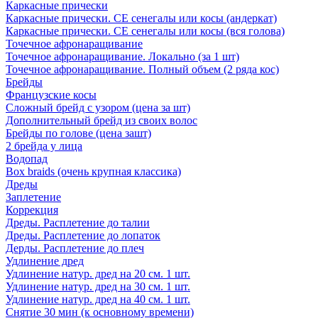
Каркасные прически
Каркасные прически. СЕ сенегалы или косы (андеркат)
Каркасные прически. СЕ сенегалы или косы (вся голова)
Точечное афронаращивание
Точечное афронаращивание. Локально (за 1 шт)
Точечное афронаращивание. Полный объем (2 ряда кос)
Брейды
Французские косы
Сложный брейд с узором (цена за шт)
Дополнительный брейд из своих волос
Брейды по голове (цена зашт)
2 брейда у лица
Водопад
Box braids (очень крупная классика)
Дреды
Заплетение
Коррекция
Дреды. Расплетение до талии
Дреды. Расплетение до лопаток
Дерды. Расплетение до плеч
Удлинение дред
Удлинение натур. дред на 20 см. 1 шт.
Удлинение натур. дред на 30 см. 1 шт.
Удлинение натур. дред на 40 см. 1 шт.
Снятие 30 мин (к основному времени)