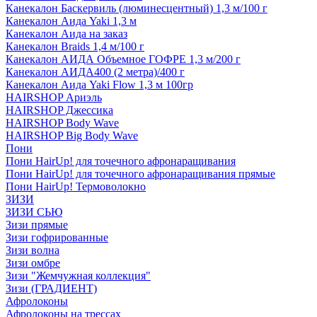
Канекалон Баскервиль (люминесцентный) 1,3 м/100 г
Канекалон Аида Yaki 1,3 м
Канекалон Аида на заказ
Канекалон Braids 1,4 м/100 г
Канекалон АИДА Объемное ГОФРЕ 1,3 м/200 г
Канекалон АИДА400 (2 метра)/400 г
Канекалон Аида Yaki Flow 1,3 м 100гр
HAIRSHOP Ариэль
HAIRSHOP Джессика
HAIRSHOP Body Wave
HAIRSHOP Big Body Wave
Пони
Пони HairUp! для точечного афронаращивания
Пони HairUp! для точечного афронаращивания прямые
Пони HairUp! Термоволокно
ЗИЗИ
ЗИЗИ СЬЮ
Зизи прямые
Зизи гофрированные
Зизи волна
Зизи омбре
Зизи "Жемчужная коллекция"
Зизи (ГРАДИЕНТ)
Афролоконы
Афролоконы на трессах