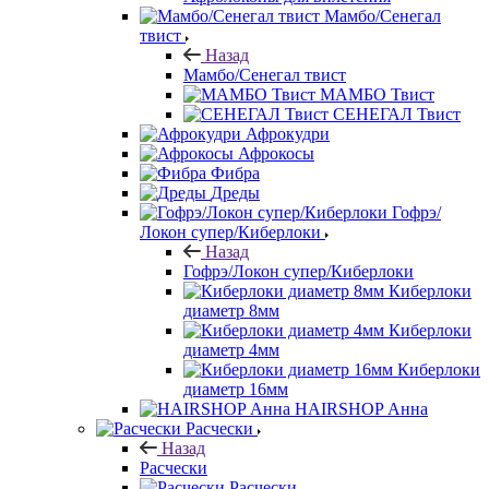
Мамбо/Сенегал
твист
Назад
Мамбо/Сенегал твист
МАМБО Твист
СЕНЕГАЛ Твист
Афрокудри
Афрокосы
Фибра
Дреды
Гофрэ/
Локон супер/Киберлоки
Назад
Гофрэ/Локон супер/Киберлоки
Киберлоки
диаметр 8мм
Киберлоки
диаметр 4мм
Киберлоки
диаметр 16мм
HAIRSHOP Анна
Расчески
Назад
Расчески
Расчески