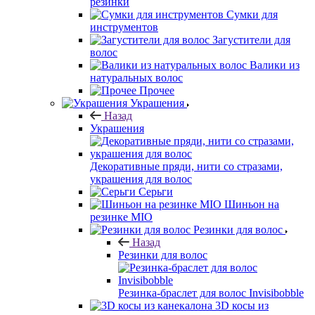
резинки
Сумки для
инструментов
Загустители для
волос
Валики из
натуральных волос
Прочее
Украшения
Назад
Украшения
Декоративные пряди, нити со стразами,
украшения для волос
Серьги
Шиньон на
резинке MIO
Резинки для волос
Назад
Резинки для волос
Резинка-браслет для волос Invisibobble
3D косы из