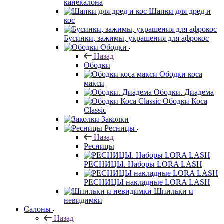
канекалона
Шапки для дред и
кос
Бусинки, зажимы, украшения для афрокос
Ободки
Назад
Ободки
Ободки коса
макси
Ободки. Диадема
Ободки Коса
Classic
Заколки
Ресницы
Назад
Ресницы
РЕСНИЦЫ. Наборы LORA LASH
РЕСНИЦЫ накладные LORA LASH
Шпильки и
невидимки
Салоны
Назад