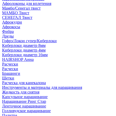
Афролоконы для вплетения
Мамбо/Сенегал твист
МАМБО Твист
СЕНЕГАЛ Твист
Афрокудри
Афрокосы
Фибра
Дреды
Гофрэ/Локон супер/Киберлоки
Киберлоки диаметр 8мм
Киберлоки диаметр 4мм
Киберлоки диаметр 16мм
HAIRSHOP Анна
Расчески
Расчески
Брашинги
Щетки
Расческа для канекалона
Инструменты и материалы для наращивания
Жидкость для снятия
Капсульное наращивание
Наращивание Ринг Стар
Ленточное наращивание
Голливудское наращивание
Палитра