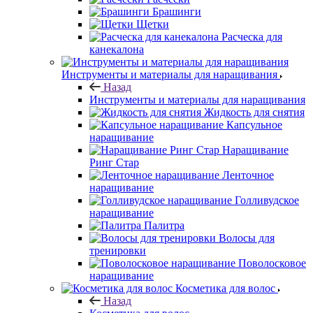
Брашинги
Щетки
Расческа для
канекалона
Инструменты и материалы для наращивания
Назад
Инструменты и материалы для наращивания
Жидкость для снятия
Капсульное
наращивание
Наращивание
Ринг Стар
Ленточное
наращивание
Голливудское
наращивание
Палитра
Волосы для
тренировки
Поволосковое
наращивание
Косметика для волос
Назад