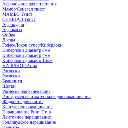
Афролоконы для вплетения
Мамбо/Сенегал твист
МАМБО Твист
СЕНЕГАЛ Твист
Афрокудри
Афрокосы
Фибра
Дреды
Гофрэ/Локон супер/Киберлоки
Киберлоки диаметр 8мм
Киберлоки диаметр 4мм
Киберлоки диаметр 16мм
HAIRSHOP Анна
Расчески
Расчески
Брашинги
Щетки
Расческа для канекалона
Инструменты и материалы для наращивания
Жидкость для снятия
Капсульное наращивание
Наращивание Ринг Стар
Ленточное наращивание
Голливудское наращивание
Палитра