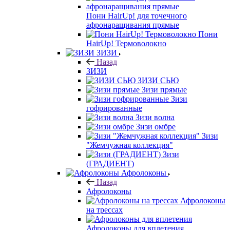
Пони HairUp! для точечного
афронаращивания прямые
Пони
HairUp! Термоволокно
ЗИЗИ
Назад
ЗИЗИ
ЗИЗИ СЬЮ
Зизи прямые
Зизи
гофрированные
Зизи волна
Зизи омбре
Зизи
"Жемчужная коллекция"
Зизи
(ГРАДИЕНТ)
Афролоконы
Назад
Афролоконы
Афролоконы
на трессах
Афролоконы для вплетения