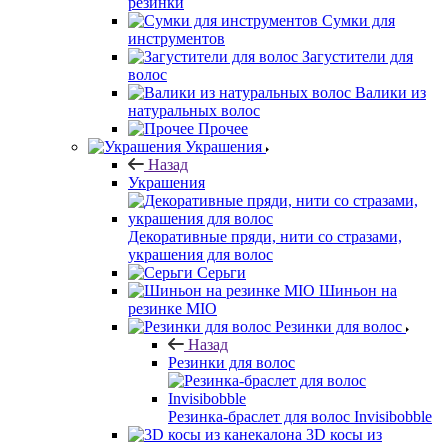
резинки
Сумки для
инструментов
Загустители для
волос
Валики из
натуральных волос
Прочее
Украшения
Назад
Украшения
Декоративные пряди, нити со стразами,
украшения для волос
Серьги
Шиньон на
резинке MIO
Резинки для волос
Назад
Резинки для волос
Резинка-браслет для волос Invisibobble
3D косы из