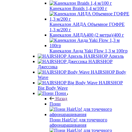
Канекалон Braids 1,4 м/100 г
Канекалон АИДА Объемное ГОФРЕ
1,3 м/200 г
Канекалон АИДА400 (2 метра)/400 г
Канекалон Аида Yaki Flow 1,3 м 100гр
HAIRSHOP Ариэль
HAIRSHOP
Джессика
HAIRSHOP Body
Wave
HAIRSHOP
Big Body Wave
Пони
Назад
Пони
Пони HairUp! для точечного
афронаращивания