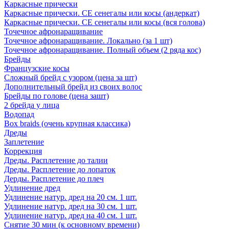
Каркасные прически
Каркасные прически. СЕ сенегалы или косы (андеркат)
Каркасные прически. СЕ сенегалы или косы (вся голова)
Точечное афронаращивание
Точечное афронаращивание. Локально (за 1 шт)
Точечное афронаращивание. Полный объем (2 ряда кос)
Брейды
Французские косы
Сложный брейд с узором (цена за шт)
Дополнительный брейд из своих волос
Брейды по голове (цена зашт)
2 брейда у лица
Водопад
Box braids (очень крупная классика)
Дреды
Заплетение
Коррекция
Дреды. Расплетение до талии
Дреды. Расплетение до лопаток
Дерды. Расплетение до плеч
Удлинение дред
Удлинение натур. дред на 20 см. 1 шт.
Удлинение натур. дред на 30 см. 1 шт.
Удлинение натур. дред на 40 см. 1 шт.
Снятие 30 мин (к основному времени)