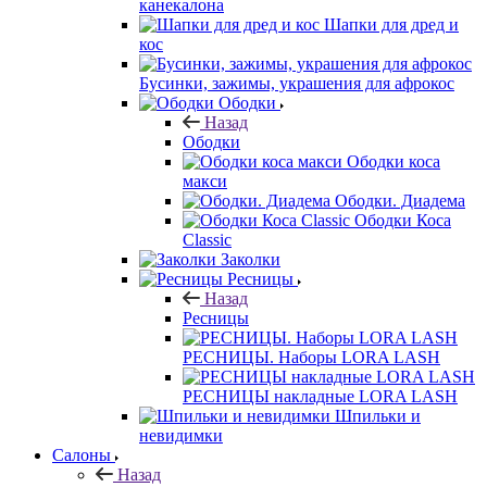
канекалона
Шапки для дред и
кос
Бусинки, зажимы, украшения для афрокос
Ободки
Назад
Ободки
Ободки коса
макси
Ободки. Диадема
Ободки Коса
Classic
Заколки
Ресницы
Назад
Ресницы
РЕСНИЦЫ. Наборы LORA LASH
РЕСНИЦЫ накладные LORA LASH
Шпильки и
невидимки
Салоны
Назад