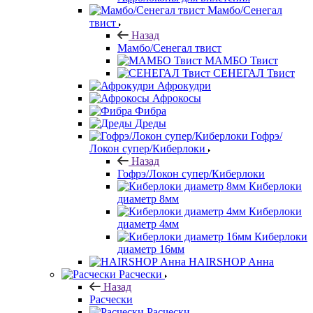
Мамбо/Сенегал
твист
Назад
Мамбо/Сенегал твист
МАМБО Твист
СЕНЕГАЛ Твист
Афрокудри
Афрокосы
Фибра
Дреды
Гофрэ/
Локон супер/Киберлоки
Назад
Гофрэ/Локон супер/Киберлоки
Киберлоки
диаметр 8мм
Киберлоки
диаметр 4мм
Киберлоки
диаметр 16мм
HAIRSHOP Анна
Расчески
Назад
Расчески
Расчески