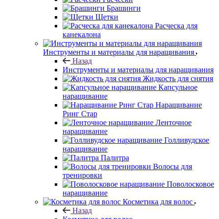
Брашинги
Щетки
Расческа для
канекалона
Инструменты и материалы для наращивания
Назад
Инструменты и материалы для наращивания
Жидкость для снятия
Капсульное
наращивание
Наращивание
Ринг Стар
Ленточное
наращивание
Голливудское
наращивание
Палитра
Волосы для
тренировки
Поволосковое
наращивание
Косметика для волос
Назад