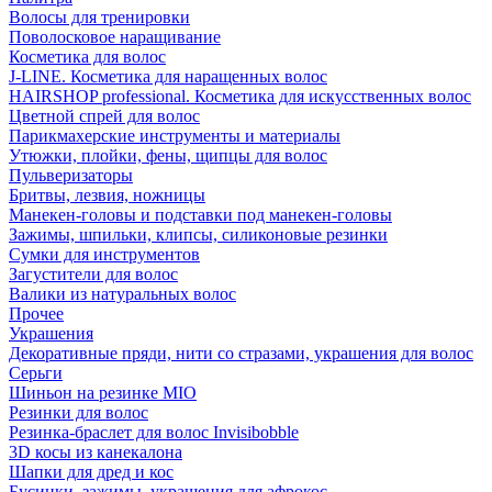
Волосы для тренировки
Поволосковое наращивание
Косметика для волос
J-LINE. Косметика для наращенных волос
HAIRSHOP professional. Косметика для искусственных волос
Цветной спрей для волос
Парикмахерские инструменты и материалы
Утюжки, плойки, фены, щипцы для волос
Пульверизаторы
Бритвы, лезвия, ножницы
Манекен-головы и подставки под манекен-головы
Зажимы, шпильки, клипсы, силиконовые резинки
Сумки для инструментов
Загустители для волос
Валики из натуральных волос
Прочее
Украшения
Декоративные пряди, нити со стразами, украшения для волос
Серьги
Шиньон на резинке MIO
Резинки для волос
Резинка-браслет для волос Invisibobble
3D косы из канекалона
Шапки для дред и кос
Бусинки, зажимы, украшения для афрокос