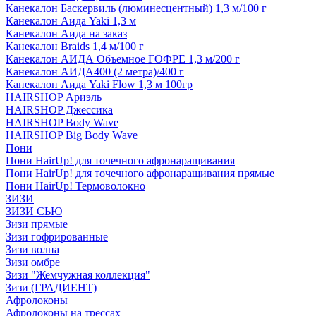
Канекалон Баскервиль (люминесцентный) 1,3 м/100 г
Канекалон Аида Yaki 1,3 м
Канекалон Аида на заказ
Канекалон Braids 1,4 м/100 г
Канекалон АИДА Объемное ГОФРЕ 1,3 м/200 г
Канекалон АИДА400 (2 метра)/400 г
Канекалон Аида Yaki Flow 1,3 м 100гр
HAIRSHOP Ариэль
HAIRSHOP Джессика
HAIRSHOP Body Wave
HAIRSHOP Big Body Wave
Пони
Пони HairUp! для точечного афронаращивания
Пони HairUp! для точечного афронаращивания прямые
Пони HairUp! Термоволокно
ЗИЗИ
ЗИЗИ СЬЮ
Зизи прямые
Зизи гофрированные
Зизи волна
Зизи омбре
Зизи "Жемчужная коллекция"
Зизи (ГРАДИЕНТ)
Афролоконы
Афролоконы на трессах