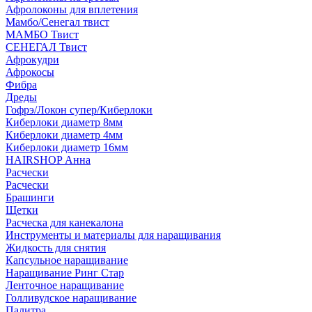
Афролоконы для вплетения
Мамбо/Сенегал твист
МАМБО Твист
СЕНЕГАЛ Твист
Афрокудри
Афрокосы
Фибра
Дреды
Гофрэ/Локон супер/Киберлоки
Киберлоки диаметр 8мм
Киберлоки диаметр 4мм
Киберлоки диаметр 16мм
HAIRSHOP Анна
Расчески
Расчески
Брашинги
Щетки
Расческа для канекалона
Инструменты и материалы для наращивания
Жидкость для снятия
Капсульное наращивание
Наращивание Ринг Стар
Ленточное наращивание
Голливудское наращивание
Палитра