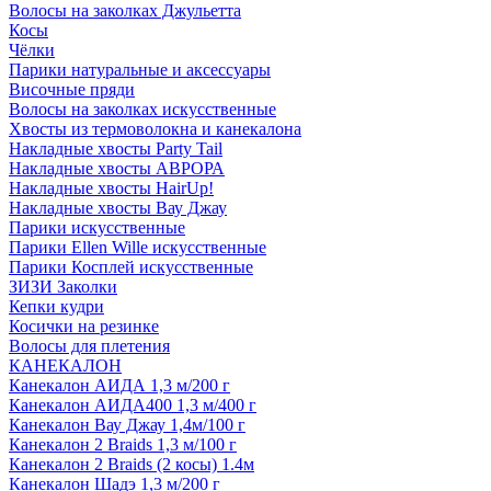
Волосы на заколках Джульетта
Косы
Чёлки
Парики натуральные и аксессуары
Височные пряди
Волосы на заколках искусственные
Хвосты из термоволокна и канекалона
Накладные хвосты Party Tail
Накладные хвосты АВРОРА
Накладные хвосты HairUp!
Накладные хвосты Вау Джау
Парики искусственные
Парики Ellen Wille искусственные
Парики Косплей искусственные
ЗИЗИ Заколки
Кепки кудри
Косички на резинке
Волосы для плетения
КАНЕКАЛОН
Канекалон АИДА 1,3 м/200 г
Канекалон АИДА400 1,3 м/400 г
Канекалон Вау Джау 1,4м/100 г
Канекалон 2 Braids 1,3 м/100 г
Канекалон 2 Braids (2 косы) 1.4м
Канекалон Шадэ 1,3 м/200 г