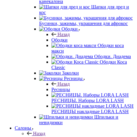
канекалона
Шапки для дред и
кос
Бусинки, зажимы, украшения для афрокос
Ободки
Назад
Ободки
Ободки коса
макси
Ободки. Диадема
Ободки Коса
Classic
Заколки
Ресницы
Назад
Ресницы
РЕСНИЦЫ. Наборы LORA LASH
РЕСНИЦЫ накладные LORA LASH
Шпильки и
невидимки
Салоны
Назад