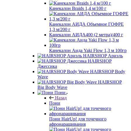
Канекалон Braids 1,4 м/100 г
Канекалон АИДА Объемное ГОФРЕ
1,3 м/200 г
Канекалон АИДА400 (2 метра)/400 г
Канекалон Аида Yaki Flow 1,3 м 100гр
HAIRSHOP Ариэль
HAIRSHOP
Джессика
HAIRSHOP Body
Wave
HAIRSHOP
Big Body Wave
Пони
Назад
Пони
Пони HairUp! для точечного
афронаращивания