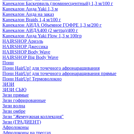
Канекалон Баскервиль (люминесцентный) 1,3 м/100 г
Канекалон Аида Yaki 1,3 м
Канекалон Аида на заказ
Канекалон Braids 1,4 м/100 г
Канекалон АИДА Объемное ГОФРЕ 1,3 м/200 г
Канекалон АИДА400 (2 метра)/400 г
Канекалон Аида Yaki Flow 1,3 м 100гр
HAIRSHOP Ариэль
HAIRSHOP Джессика
HAIRSHOP Body Wave
HAIRSHOP Big Body Wave
Пони
Пони HairUp! для точечного афронаращивания
Пони HairUp! для точечного афронаращивания прямые
Пони HairUp! Термоволокно
ЗИЗИ
ЗИЗИ СЬЮ
Зизи прямые
Зизи гофрированные
Зизи волна
Зизи омбре
Зизи "Жемчужная коллекция"
Зизи (ГРАДИЕНТ)
Афролоконы
Афролоконы на трессах