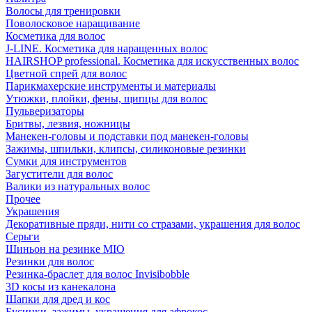
Волосы для тренировки
Поволосковое наращивание
Косметика для волос
J-LINE. Косметика для наращенных волос
HAIRSHOP professional. Косметика для искусственных волос
Цветной спрей для волос
Парикмахерские инструменты и материалы
Утюжки, плойки, фены, щипцы для волос
Пульверизаторы
Бритвы, лезвия, ножницы
Манекен-головы и подставки под манекен-головы
Зажимы, шпильки, клипсы, силиконовые резинки
Сумки для инструментов
Загустители для волос
Валики из натуральных волос
Прочее
Украшения
Декоративные пряди, нити со стразами, украшения для волос
Серьги
Шиньон на резинке MIO
Резинки для волос
Резинка-браслет для волос Invisibobble
3D косы из канекалона
Шапки для дред и кос
Бусинки, зажимы, украшения для афрокос