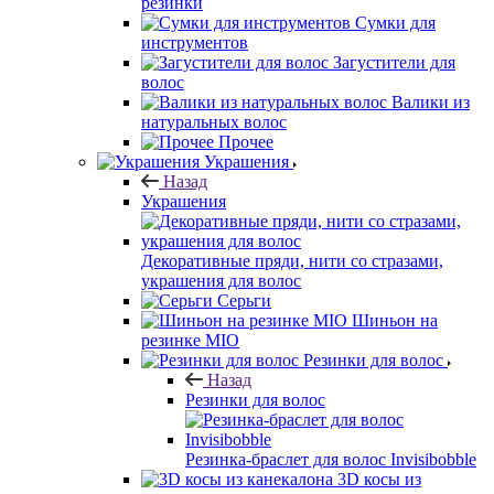
резинки
Сумки для
инструментов
Загустители для
волос
Валики из
натуральных волос
Прочее
Украшения
Назад
Украшения
Декоративные пряди, нити со стразами,
украшения для волос
Серьги
Шиньон на
резинке MIO
Резинки для волос
Назад
Резинки для волос
Резинка-браслет для волос Invisibobble
3D косы из