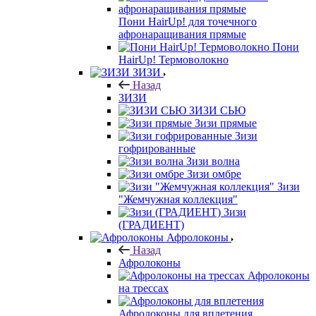
Пони HairUp! для точечного
афронаращивания прямые
Пони
HairUp! Термоволокно
ЗИЗИ
Назад
ЗИЗИ
ЗИЗИ СЬЮ
Зизи прямые
Зизи
гофрированные
Зизи волна
Зизи омбре
Зизи
"Жемчужная коллекция"
Зизи
(ГРАДИЕНТ)
Афролоконы
Назад
Афролоконы
Афролоконы
на трессах
Афролоконы для вплетения