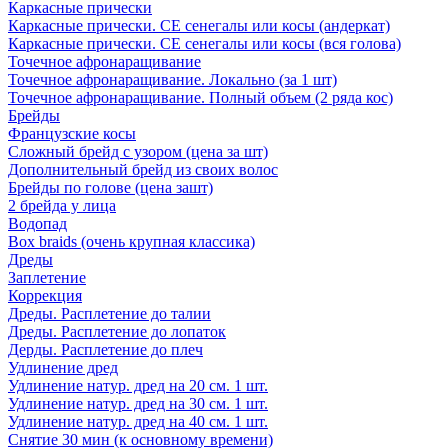
Каркасные прически
Каркасные прически. СЕ сенегалы или косы (андеркат)
Каркасные прически. СЕ сенегалы или косы (вся голова)
Точечное афронаращивание
Точечное афронаращивание. Локально (за 1 шт)
Точечное афронаращивание. Полный объем (2 ряда кос)
Брейды
Французские косы
Сложный брейд с узором (цена за шт)
Дополнительный брейд из своих волос
Брейды по голове (цена зашт)
2 брейда у лица
Водопад
Box braids (очень крупная классика)
Дреды
Заплетение
Коррекция
Дреды. Расплетение до талии
Дреды. Расплетение до лопаток
Дерды. Расплетение до плеч
Удлинение дред
Удлинение натур. дред на 20 см. 1 шт.
Удлинение натур. дред на 30 см. 1 шт.
Удлинение натур. дред на 40 см. 1 шт.
Снятие 30 мин (к основному времени)