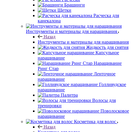
Брашинги
Щетки
Расческа для
канекалона
Инструменты и материалы для наращивания
Назад
Инструменты и материалы для наращивания
Жидкость для снятия
Капсульное
наращивание
Наращивание
Ринг Стар
Ленточное
наращивание
Голливудское
наращивание
Палитра
Волосы для
тренировки
Поволосковое
наращивание
Косметика для волос
Назад