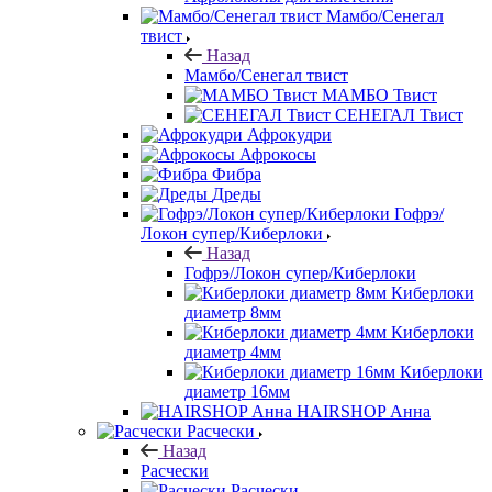
Мамбо/Сенегал
твист
Назад
Мамбо/Сенегал твист
МАМБО Твист
СЕНЕГАЛ Твист
Афрокудри
Афрокосы
Фибра
Дреды
Гофрэ/
Локон супер/Киберлоки
Назад
Гофрэ/Локон супер/Киберлоки
Киберлоки
диаметр 8мм
Киберлоки
диаметр 4мм
Киберлоки
диаметр 16мм
HAIRSHOP Анна
Расчески
Назад
Расчески
Расчески