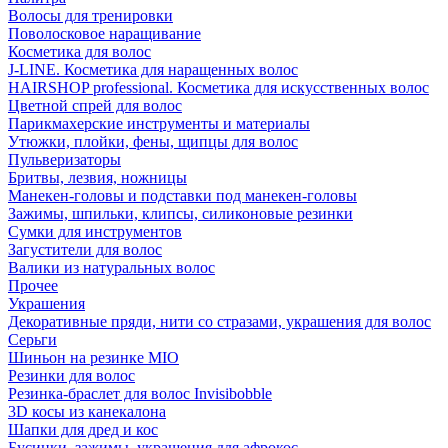
Волосы для тренировки
Поволосковое наращивание
Косметика для волос
J-LINE. Косметика для наращенных волос
HAIRSHOP professional. Косметика для искусственных волос
Цветной спрей для волос
Парикмахерские инструменты и материалы
Утюжки, плойки, фены, щипцы для волос
Пульверизаторы
Бритвы, лезвия, ножницы
Манекен-головы и подставки под манекен-головы
Зажимы, шпильки, клипсы, силиконовые резинки
Сумки для инструментов
Загустители для волос
Валики из натуральных волос
Прочее
Украшения
Декоративные пряди, нити со стразами, украшения для волос
Серьги
Шиньон на резинке MIO
Резинки для волос
Резинка-браслет для волос Invisibobble
3D косы из канекалона
Шапки для дред и кос
Бусинки, зажимы, украшения для афрокос