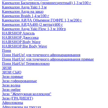
Канекалон Баскервиль (люминесцентный) 1,3 м/100 г
Канекалон Аида Yaki 1,3 м
Канекалон Аида на заказ
Канекалон Braids 1,4 м/100 г
Канекалон АИДА Объемное ГОФРЕ 1,3 м/200 г
Канекалон АИДА400 (2 метра)/400 г
Канекалон Аида Yaki Flow 1,3 м 100гр
HAIRSHOP Ариэль
HAIRSHOP Джессика
HAIRSHOP Body Wave
HAIRSHOP Big Body Wave
Пони
Пони HairUp! для точечного афронаращивания
Пони HairUp! для точечного афронаращивания прямые
Пони HairUp! Термоволокно
ЗИЗИ
ЗИЗИ СЬЮ
Зизи прямые
Зизи гофрированные
Зизи волна
Зизи омбре
Зизи "Жемчужная коллекция"
Зизи (ГРАДИЕНТ)
Афролоконы
Афролоконы на трессах