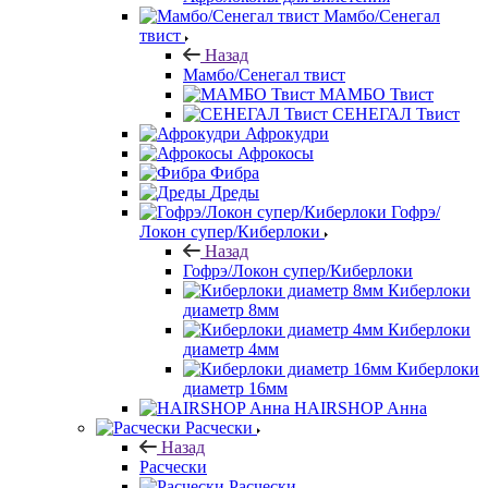
Мамбо/Сенегал
твист
Назад
Мамбо/Сенегал твист
МАМБО Твист
СЕНЕГАЛ Твист
Афрокудри
Афрокосы
Фибра
Дреды
Гофрэ/
Локон супер/Киберлоки
Назад
Гофрэ/Локон супер/Киберлоки
Киберлоки
диаметр 8мм
Киберлоки
диаметр 4мм
Киберлоки
диаметр 16мм
HAIRSHOP Анна
Расчески
Назад
Расчески
Расчески