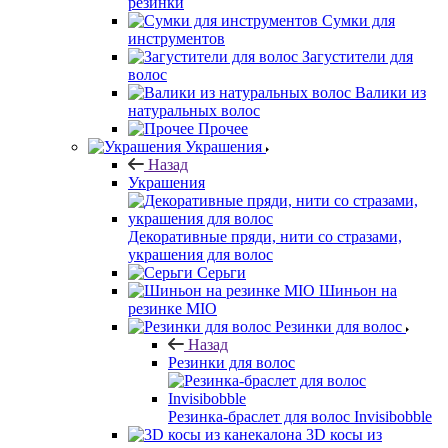
резинки
Сумки для
инструментов
Загустители для
волос
Валики из
натуральных волос
Прочее
Украшения
Назад
Украшения
Декоративные пряди, нити со стразами,
украшения для волос
Серьги
Шиньон на
резинке MIO
Резинки для волос
Назад
Резинки для волос
Резинка-браслет для волос Invisibobble
3D косы из