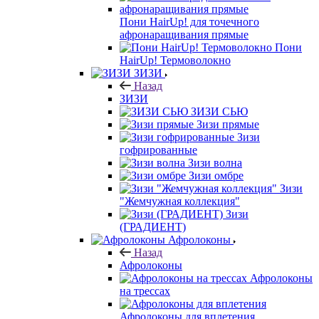
Пони HairUp! для точечного
афронаращивания прямые
Пони
HairUp! Термоволокно
ЗИЗИ
Назад
ЗИЗИ
ЗИЗИ СЬЮ
Зизи прямые
Зизи
гофрированные
Зизи волна
Зизи омбре
Зизи
"Жемчужная коллекция"
Зизи
(ГРАДИЕНТ)
Афролоконы
Назад
Афролоконы
Афролоконы
на трессах
Афролоконы для вплетения