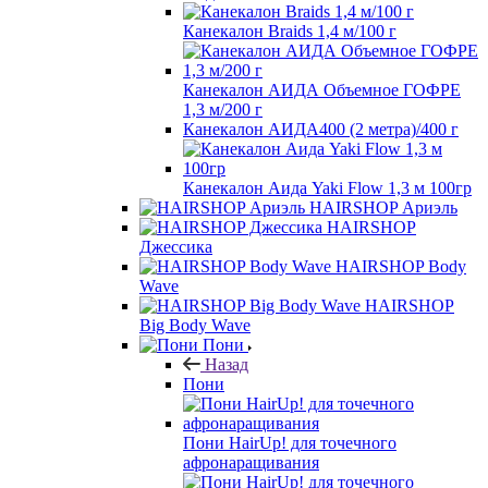
Канекалон Braids 1,4 м/100 г
Канекалон АИДА Объемное ГОФРЕ
1,3 м/200 г
Канекалон АИДА400 (2 метра)/400 г
Канекалон Аида Yaki Flow 1,3 м 100гр
HAIRSHOP Ариэль
HAIRSHOP
Джессика
HAIRSHOP Body
Wave
HAIRSHOP
Big Body Wave
Пони
Назад
Пони
Пони HairUp! для точечного
афронаращивания