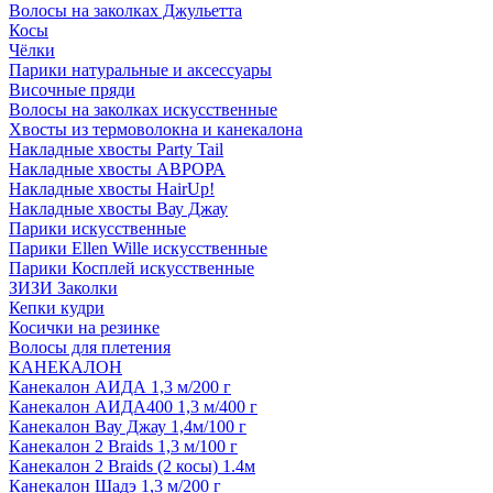
Волосы на заколках Джульетта
Косы
Чёлки
Парики натуральные и аксессуары
Височные пряди
Волосы на заколках искусственные
Хвосты из термоволокна и канекалона
Накладные хвосты Party Tail
Накладные хвосты АВРОРА
Накладные хвосты HairUp!
Накладные хвосты Вау Джау
Парики искусственные
Парики Ellen Wille искусственные
Парики Косплей искусственные
ЗИЗИ Заколки
Кепки кудри
Косички на резинке
Волосы для плетения
КАНЕКАЛОН
Канекалон АИДА 1,3 м/200 г
Канекалон АИДА400 1,3 м/400 г
Канекалон Вау Джау 1,4м/100 г
Канекалон 2 Braids 1,3 м/100 г
Канекалон 2 Braids (2 косы) 1.4м
Канекалон Шадэ 1,3 м/200 г