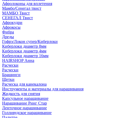
Афролоконы для вплетения
Мамбо/Сенегал твист
МАМБО Твист
СЕНЕГАЛ Твист
Афрокудри
Афрокосы
Фибра
Дреды
Гофрэ/Локон супер/Киберлоки
Киберлоки диаметр 8мм
Киберлоки диаметр 4мм
Киберлоки диаметр 16мм
HAIRSHOP Анна
Расчески
Расчески
Брашинги
Щетки
Расческа для канекалона
Инструменты и материалы для наращивания
Жидкость для снятия
Капсульное наращивание
Наращивание Ринг Стар
Ленточное наращивание
Голливудское наращивание
Палитра