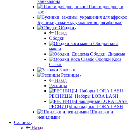
канекалона
Шапки для дред и
кос
Бусинки, зажимы, украшения для афрокос
Ободки
Назад
Ободки
Ободки коса
макси
Ободки. Диадема
Ободки Коса
Classic
Заколки
Ресницы
Назад
Ресницы
РЕСНИЦЫ. Наборы LORA LASH
РЕСНИЦЫ накладные LORA LASH
Шпильки и
невидимки
Салоны
Назад