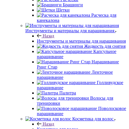
Брашинги
Щетки
Расческа для
канекалона
Инструменты и материалы для наращивания
Назад
Инструменты и материалы для наращивания
Жидкость для снятия
Капсульное
наращивание
Наращивание
Ринг Стар
Ленточное
наращивание
Голливудское
наращивание
Палитра
Волосы для
тренировки
Поволосковое
наращивание
Косметика для волос
Назад