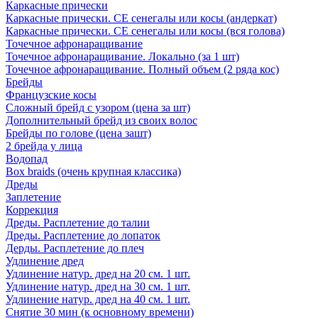
Каркасные прически
Каркасные прически. СЕ сенегалы или косы (андеркат)
Каркасные прически. СЕ сенегалы или косы (вся голова)
Точечное афронаращивание
Точечное афронаращивание. Локально (за 1 шт)
Точечное афронаращивание. Полный объем (2 ряда кос)
Брейды
Французские косы
Сложный брейд с узором (цена за шт)
Дополнительный брейд из своих волос
Брейды по голове (цена зашт)
2 брейда у лица
Водопад
Box braids (очень крупная классика)
Дреды
Заплетение
Коррекция
Дреды. Расплетение до талии
Дреды. Расплетение до лопаток
Дерды. Расплетение до плеч
Удлинение дред
Удлинение натур. дред на 20 см. 1 шт.
Удлинение натур. дред на 30 см. 1 шт.
Удлинение натур. дред на 40 см. 1 шт.
Снятие 30 мин (к основному времени)