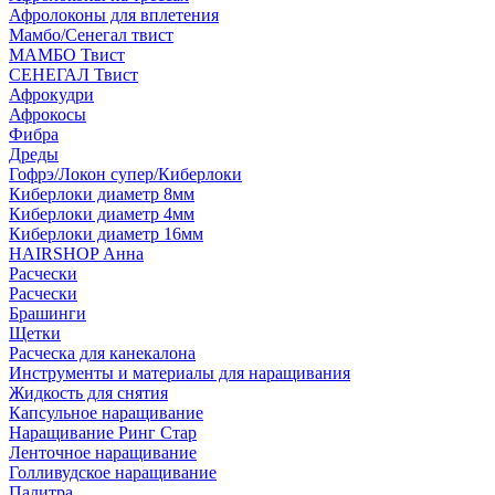
Афролоконы для вплетения
Мамбо/Сенегал твист
МАМБО Твист
СЕНЕГАЛ Твист
Афрокудри
Афрокосы
Фибра
Дреды
Гофрэ/Локон супер/Киберлоки
Киберлоки диаметр 8мм
Киберлоки диаметр 4мм
Киберлоки диаметр 16мм
HAIRSHOP Анна
Расчески
Расчески
Брашинги
Щетки
Расческа для канекалона
Инструменты и материалы для наращивания
Жидкость для снятия
Капсульное наращивание
Наращивание Ринг Стар
Ленточное наращивание
Голливудское наращивание
Палитра