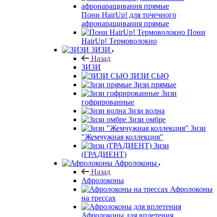
Пони HairUp! для точечного
афронаращивания прямые
Пони
HairUp! Термоволокно
ЗИЗИ
Назад
ЗИЗИ
ЗИЗИ СЬЮ
Зизи прямые
Зизи
гофрированные
Зизи волна
Зизи омбре
Зизи
"Жемчужная коллекция"
Зизи
(ГРАДИЕНТ)
Афролоконы
Назад
Афролоконы
Афролоконы
на трессах
Афролоконы для вплетения