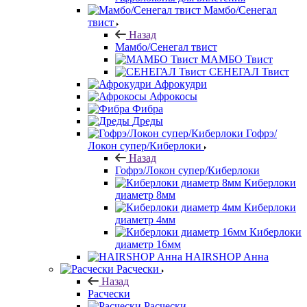
Мамбо/Сенегал
твист
Назад
Мамбо/Сенегал твист
МАМБО Твист
СЕНЕГАЛ Твист
Афрокудри
Афрокосы
Фибра
Дреды
Гофрэ/
Локон супер/Киберлоки
Назад
Гофрэ/Локон супер/Киберлоки
Киберлоки
диаметр 8мм
Киберлоки
диаметр 4мм
Киберлоки
диаметр 16мм
HAIRSHOP Анна
Расчески
Назад
Расчески
Расчески