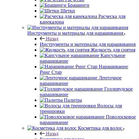
Брашинги
Щетки
Расческа для
канекалона
Инструменты и материалы для наращивания
Назад
Инструменты и материалы для наращивания
Жидкость для снятия
Капсульное
наращивание
Наращивание
Ринг Стар
Ленточное
наращивание
Голливудское
наращивание
Палитра
Волосы для
тренировки
Поволосковое
наращивание
Косметика для волос
Назад