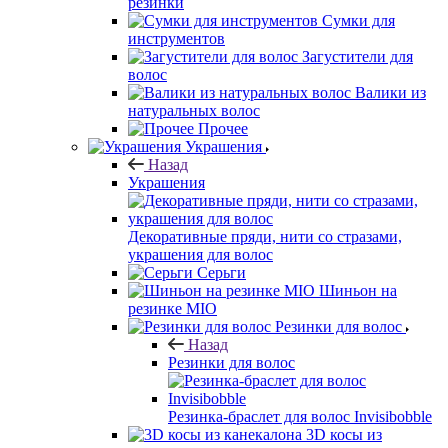
резинки
Сумки для
инструментов
Загустители для
волос
Валики из
натуральных волос
Прочее
Украшения
Назад
Украшения
Декоративные пряди, нити со стразами,
украшения для волос
Серьги
Шиньон на
резинке MIO
Резинки для волос
Назад
Резинки для волос
Резинка-браслет для волос Invisibobble
3D косы из