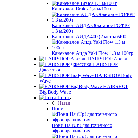
Канекалон Braids 1,4 м/100 г
Канекалон АИДА Объемное ГОФРЕ
1,3 м/200 г
Канекалон АИДА400 (2 метра)/400 г
Канекалон Аида Yaki Flow 1,3 м 100гр
HAIRSHOP Ариэль
HAIRSHOP
Джессика
HAIRSHOP Body
Wave
HAIRSHOP
Big Body Wave
Пони
Назад
Пони
Пони HairUp! для точечного
афронаращивания