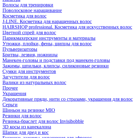
Волосы для тренировки
Поволосковое наращивание
Косметика для волос
J-LINE. Косметика для наращенных волос
HAIRSHOP professional. Косметика для искусственных волос
Цветной спрей для волос
Парикмахерские инструменты и материалы
Утюжки, плойки, фены, щипцы для волос
Пульверизаторы
Бритвы, лезвия, ножницы
Манекен-головы и подставки под манекен-головы
Зажимы, шпильки, клипсы, силиконовые резинки
Сумки для инструментов
Загустители для волос
Валики из натуральных волос
Прочее
Украшения
Декоративные пряди, нити со стразами, украшения для волос
Серьги
Шиньон на резинке MIO
Резинки для волос
Резинка-браслет для волос Invisibobble
3D косы из канекалона
Шапки для дред и кос
Бусинки, зажимы, украшения для афрокос