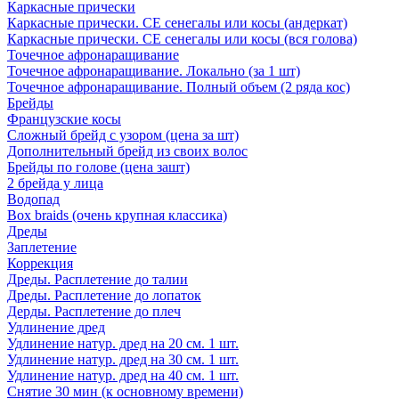
Каркасные прически
Каркасные прически. СЕ сенегалы или косы (андеркат)
Каркасные прически. СЕ сенегалы или косы (вся голова)
Точечное афронаращивание
Точечное афронаращивание. Локально (за 1 шт)
Точечное афронаращивание. Полный объем (2 ряда кос)
Брейды
Французские косы
Сложный брейд с узором (цена за шт)
Дополнительный брейд из своих волос
Брейды по голове (цена зашт)
2 брейда у лица
Водопад
Box braids (очень крупная классика)
Дреды
Заплетение
Коррекция
Дреды. Расплетение до талии
Дреды. Расплетение до лопаток
Дерды. Расплетение до плеч
Удлинение дред
Удлинение натур. дред на 20 см. 1 шт.
Удлинение натур. дред на 30 см. 1 шт.
Удлинение натур. дред на 40 см. 1 шт.
Снятие 30 мин (к основному времени)