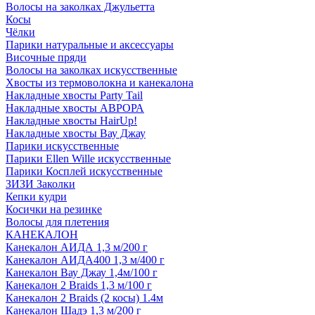
Волосы на заколках Джульетта
Косы
Чёлки
Парики натуральные и аксессуары
Височные пряди
Волосы на заколках искусственные
Хвосты из термоволокна и канекалона
Накладные хвосты Party Tail
Накладные хвосты АВРОРА
Накладные хвосты HairUp!
Накладные хвосты Вау Джау
Парики искусственные
Парики Ellen Wille искусственные
Парики Косплей искусственные
ЗИЗИ Заколки
Кепки кудри
Косички на резинке
Волосы для плетения
КАНЕКАЛОН
Канекалон АИДА 1,3 м/200 г
Канекалон АИДА400 1,3 м/400 г
Канекалон Вау Джау 1,4м/100 г
Канекалон 2 Braids 1,3 м/100 г
Канекалон 2 Braids (2 косы) 1.4м
Канекалон Шадэ 1,3 м/200 г