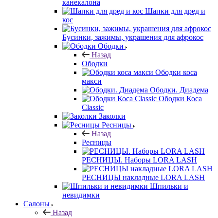
канекалона
Шапки для дред и
кос
Бусинки, зажимы, украшения для афрокос
Ободки
Назад
Ободки
Ободки коса
макси
Ободки. Диадема
Ободки Коса
Classic
Заколки
Ресницы
Назад
Ресницы
РЕСНИЦЫ. Наборы LORA LASH
РЕСНИЦЫ накладные LORA LASH
Шпильки и
невидимки
Салоны
Назад